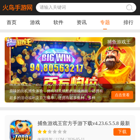
首页
游戏
软件
资讯
专题
排行
捕鱼游戏王
捕鱼游戏王是一款经典真人街机捕鱼游戏，游戏拥有原汁
原味的街机捕鱼体验，拥有精美炫酷的游戏画面，还拥有
超多的活动福利及百万爆率，还拥有超多鱼种，多样
点击查看
boss，可以让玩家随时随地畅享无限捕鱼乐趣，这里特搜
集了捕鱼游戏王等相关资源制作了合集页面，丰富的资源
一目了然，赶紧来看看吧，捕鱼游戏王，轻松好玩，休闲
不累，做你做喜欢的捕鱼游戏。
捕鱼游戏王官方手游下载v4.23.6.5.5.8 最新
版
下载
休闲益智 / 112M / 2026-05-11