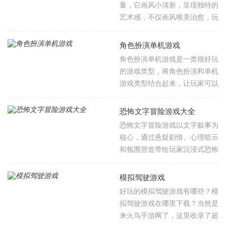
量，它画风小清新，呈现独特的
还有充满魔法幻想的精彩对战，
艺术感，不仅画风唯美治愈，玩
各类题材带你领略更多属于不同
法也很丰富多样，大部分都是以
的风采，快来下载体验吧！
休闲为主，有些游戏操作难度不
角色扮演单机游戏
大，不以战斗玩法为主，没有快
角色扮演单机游戏是一类很好玩
节奏竞技，实时疏解、释放压
的游戏类型，将角色扮演和单机
力，同伙伴、心爱的人携手前
游戏类型结合起来，让玩家可以
进，上天入海冒险，邂逅奇幻的
体验游戏的乐趣的同时，还可以
世界，通过每一项剧情考验。
让玩家不用很肝或者是花费大量
恐怖文字冒险游戏大全
的时间去体验，并且还可以在这
恐怖文字冒险游戏以文字叙事为
里体验角色扮演的快乐，和单机
核心，通过悬疑剧情、心理暗示
游戏的简单，小编已经整理好了
和氛围营造带给玩家沉浸式恐怖
大量的角色扮演单机游戏，包含
体验。玩家需通过阅读文本、解
多种玩法，快来收藏下载满满体
谜和选择分支推动剧情，不同选
模拟驾驶游戏
验吧。
项将导向多重结局，玩家通过文
好玩的模拟驾驶游戏有哪些？模
字选项影响异世界与现实，异常
拟驾驶游戏在哪里下载？当然是
生物入侵的设定增强代入感‌。此
来火鸟手游网了，这里收录了超
类游戏适合喜欢烧脑解谜与心理