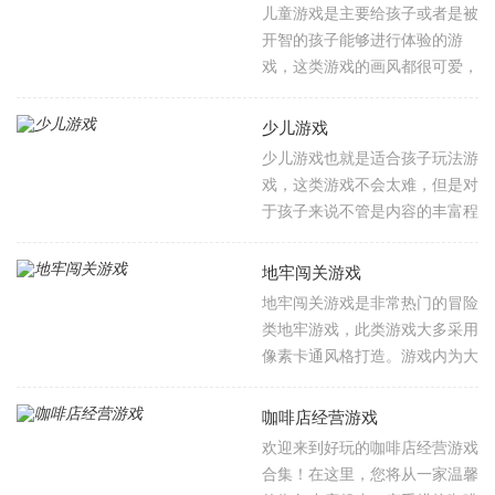
戏就是最好的选择，不管是平时
儿童游戏是主要给孩子或者是被
休息的时候玩还是打发时间的时
开智的孩子能够进行体验的游
候玩都是最佳选择，游戏类型丰
戏，这类游戏的画风都很可爱，
富，小编整理了超多好玩的不同
并且游戏的内容丰富但是很简
类型的游戏，欢迎各位玩家收藏
单，游戏可以指引孩子在游戏里
少儿游戏
本站进行下载。
可以认识更多的世界，不管是对
少儿游戏也就是适合孩子玩法游
于大人的职业还是对于日常生活
戏，这类游戏不会太难，但是对
中的小事，让孩子在游戏里也可
于孩子来说不管是内容的丰富程
以获取知识，快乐成长，小编整
度还是游戏的美术风格以及游戏
理了超多好玩并且还很有趣的儿
表达的意思都是刚刚好的，游戏
地牢闯关游戏
童游戏，快来下载体验吧。
的玩法以及游戏的内容有很多，
地牢闯关游戏是非常热门的冒险
不同的游戏玩法给孩子带来不同
类地牢游戏，此类游戏大多采用
的并且十分精彩的游戏体验，小
像素卡通风格打造。游戏内为大
编整理了多款适合孩子体验的游
家提供了多种不同类型的角色，
戏，快来收藏下载吧。
在这里大家可以自由选择自己心
咖啡店经营游戏
仪的角色前往地牢当中展开冒
欢迎来到好玩的咖啡店经营游戏
险，在这里你需要收集各种道具
合集！在这里，您将从一家温馨
与战利品，消灭你所见到的敌