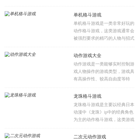
小编为您推荐了几款高人气动作
了带给玩家操作上的成就感之
格斗手游，涵盖不同类型，让您
外，也给玩家带来了极致的视觉
单机格斗游戏
在激烈的战斗中度过愉快的游戏
上的动作享受，游戏中角色的动
单机格斗游戏是一类非常好玩的
时光。
作通常夸张并且华丽，特效也是
动作格斗游戏，这类游戏通常会
十分的吸引人的视线，为了满足
被强烈要求的精巧的人物与招式
广大玩家对动作游戏的喜爱，所
设定，以达到公平竞争的原则，
以本站为玩家们整理了一些好玩
一般来说这类游戏操作和技能是
动作游戏大全
的并且风格多样的动作游戏，喜
最主要的，而且游戏内为大家提
动作游戏是一类能够实时控制游
欢的话就下载收藏起来吧！
供了人物技能酷炫真实格斗，快
戏人物操作的游戏类型，游戏具
感十足，连招动作流畅全新改版
有高操作性、较高自由度等特
3d游戏画面，如果有喜欢动作格
色，能够给与玩家刺激的游戏反
斗类型的游戏的朋友，一定不要
馈，更有参与感、沉浸度，是十
龙珠格斗游戏
错过了，欢迎大家通过本网站来
分受欢迎的游戏类型。高清的游
龙珠格斗游戏是主要以经典日本
收藏下载。
戏画面，精美的游戏角色，丰富
动漫中《龙珠》ip中的经典角色
的游戏剧情，很有吸引力。有需
为主的动作格斗游戏，这类游戏
要的玩家们快来了点击下载吧！
里你可以看到超多经典的角色，
角色的招数以及特点都是不同
二次元动作游戏