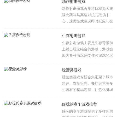
动作射击游戏
配最适合你手机的射击游戏。无
多人对抗中展现精准枪法与战术
动作射击游戏合集将玩家抛入充
论你是追求《使命召唤》的电影
配合，每款游戏都将带您沉浸于
满火药味与高速对抗的战场中
级枪战，还是偏爱《香肠派对》
硝烟弥漫的战场。高清画质与震
心，这类游戏强调即时反应与操
的搞笑吃鸡，在这里都能找到本
撼音效完美还原子弹呼啸的临场
作技巧，从突击步枪的扫射压
命游戏。感兴趣的朋友可千万不
感，丰富多样的武器库、配件改
制、狙击枪的千里穿杨到未来武
要错过了哦！
生存射击游戏
装系统与特殊技能树，让您既能
器的能量爆破，玩家需在枪林弹
生存射击游戏主要是生存背景加
手持经典步枪点射破敌，每一次
雨中穿梭闪避、利用掩体，并时
上射击玩法结合的游戏，游戏会
扣动扳机都是技术与策略的较
常搭配技能树、武器改装或小队
因为各种情况需要体验游戏的玩
量。感兴趣的朋友可千万不要错
协作来应对潮水般的敌人或狡黠
家身处在一个需要生存的背景
过了哦！
的对手。无论是单人战役的叙事
下，并且在危机重重的世界里你
经营类游戏
沉浸，还是多人竞技的瞬息万
要拿起武器射击敌人，从而达到
经营类游戏专题合集汇聚了城市
变，持续的火力交锋、爆炸特效
生存的效果，并且游戏里还有多
建造、农场管理、餐厅运营等多
与紧张音效共同编织出令人血脉
种武器是可以选择的，另外还有
元题材的精品游戏，让你化身城
偾张的体验，是追求爽快感与挑
超多不同场景的地图让玩家的游
市规划师、农场主或商业巨子，
战性的玩家的不二之选。感兴趣
戏体验更加丰富。
从零开始打造梦想帝国。在虚实
的朋友可千万不要错过了，赶紧
好玩的赛车游戏推荐
交织的世界中，你将通过资源调
来火鸟手游网下载体验吧！
好玩的赛车游戏提供了多样化的
配、战略规划和市场博弈，把荒