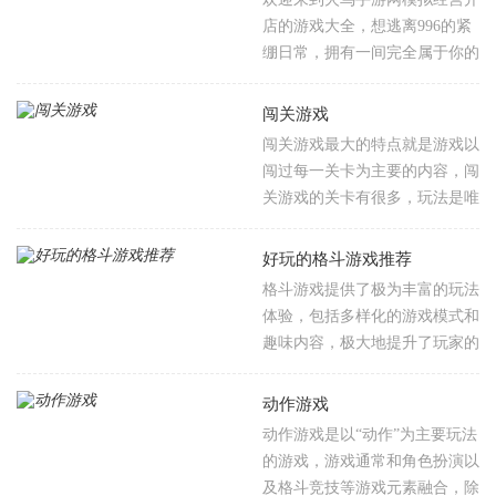
客是游戏的关键环节，玩家需根
的餐厅经营类游戏。比如法拉费
店的游戏大全，想逃离996的紧
据顾客需求合理安排座位、点菜
尔之王餐厅，小人和小船小游戏
绷日常，拥有一间完全属于你的
送餐，并通过灵活应对提升顾客
(小人和小船(刮鳞大师海上餐
小店吗？这款超治愈的模拟经营
满意度，快来体验吧！
厅))，奇妙料理餐厅等等游戏版
开店游戏，直接把你藏了很久的
闯关游戏
本。对餐厅经营类游戏感兴趣的
开店梦搬到屏幕里！慢慢攒口碑
闯关游戏最大的特点就是游戏以
玩家不要错过，欢迎大家在火鸟
升级铺面，解锁隐藏的独家配
闯过每一关卡为主要的内容，闯
手游网下载游玩。
方，招募性格各异的小店员，甚
关游戏的关卡有很多，玩法是唯
至能在城市的不同街区开出分
一不变的核心，闯关游戏通常也
店，把你的小铺子做成全城人都
有不少的其他游戏类型的元素
好玩的格斗游戏推荐
慕名而来的特色招牌。
在，比如恐怖、解密、冒险、射
格斗游戏提供了极为丰富的玩法
击等，而闯关游戏给玩家带来的
体验，包括多样化的游戏模式和
成就感以及轻松感是很多游戏给
趣味内容，极大地提升了玩家的
不了的，所以不少玩家喜爱玩闯
游戏探索。玩家可以在这些游戏
关类的游戏，为了满足大家对闯
中尝试各种极限格斗操作，享受
动作游戏
关游戏的需求，本站整理了一些
其带来的丰富内容和全新体验，
动作游戏是以“动作”为主要玩法
好玩的闯关游戏，这些游戏中含
每一种玩法都充满了精彩和趣
的游戏，游戏通常和角色扮演以
单人或多人玩法，欢迎大家收藏
味，适合所有玩家探索和体验。
及格斗竞技等游戏元素融合，除
下载。