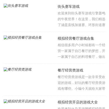
的物理驾驶手感与车辆改装乐
Group B猛兽的各类赛车，征服
街头赛车游戏
趣；还是休闲玩家，只想享受翻
遍布全球的极限赛道。我们精心
欢迎来到街头赛车游戏引擎轰鸣
山越岭、溅起泥浆的简单快感，
集结了《地平线5》《拉力赛车
的午夜世界！在这里，我们精选
这里总有一款适合你。还在等什
极限竞速》《拉什拉力赛3》
了涵盖直线加速赛、环形街道赛
么快来火鸟手游网下载体验吧！
《CarX拉力赛》等殿堂级作
与自由漫游探索的多元佳作，每
品，真实物理引擎让您感受轮胎
款游戏都以氮气加速的爆发力、
模拟经营餐厅游戏合集
在积雪、泥泞与沙石中挣扎的细
轮胎抓地力的细腻变化与警车追
相信很多用户小时候都有一个经
腻反馈，动态天气系统更会突降
逐的紧张感为核心，您需要精准
营一家属于自己餐厅的梦想，开
暴雨改变赛道特性。无论是精心
把握入弯与出弯的时机、利用尾
一家属于自己的料理餐厅，做出
调校车辆参与职业锦标赛，还是
流效应超越对手，并在后视镜中
东南亚、日本料理、中餐、法
自由探索开放世界寻找隐藏路
时刻警惕闪烁的警灯。当氮气耗
餐。意大利菜等等超多菜系，超
线，每场竞赛都是技术与勇气的
餐厅经营类游戏
尽时的焦虑与全速冲线时的狂喜
多美食收获顾客好评，本站精选
双重考验。现在就握紧方向盘，
餐厅经营类游戏是一款非常受欢
交织在一起，构成了最纯粹的街
多款好玩的模拟经营餐厅游戏，
在涡轮的嘶吼与飞扬的砾石中，
迎的游戏，好玩的餐厅经营类游
头竞速体验。部分作品更提供了
玩家需完成选址、装修、菜单设
开启属于您的拉力传奇！
戏有哪些。小编今天就给大家带
深度改装系统，让您从引擎调校
计等基础工作，并通过招募员
来餐厅经营类游戏推荐，餐厅经
到车身涂装全方位打造专属战
工、制定工作计划、采购食材等
营类游戏大全，也是餐厅经营类
车。感兴趣的朋友快来火鸟手游
模拟经营开店的游戏大全
运营环节维持餐厅运转。服务顾
游戏排行榜，里面有着多款好玩
网下载体验吧！
欢迎来到火鸟手游网模拟经营开