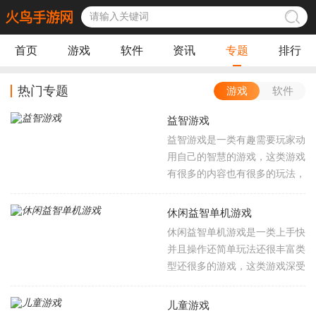
首页
游戏
软件
资讯
专题
排行
热门专题
游戏
软件
益智游戏
益智游戏是一类有趣需要玩家动
用自己的智慧的游戏，这类游戏
有很多的内容也有很多的玩法，
但是游戏中多少会有一点难度是
需要玩家去选择操作的，游戏的
休闲益智单机游戏
操作基本上不会有多少，但是为
休闲益智单机游戏是一类上手快
了满足玩家对于益智游戏的需
并且操作还简单玩法还很丰富类
要，小编整理了多款益智游戏，
型还很多的游戏，这类游戏深受
游戏适合全年龄体验，也有不少
超多玩法的欢迎，如果你想玩简
专注儿童的益智游戏哦，快来本
单的游戏，这类休闲益智单机游
儿童游戏
站收藏下载吧。