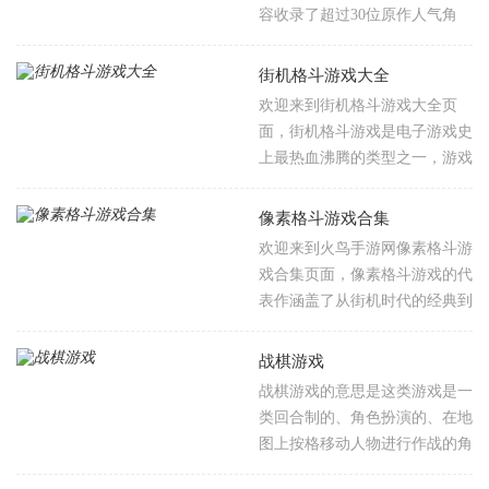
定位的可操控角色全部收录，每
容收录了超过30位原作人气角
一位都拥有完全独立的动作模
色，涵盖死神、破面与灭却师三
组。每一个闯关关卡都对应奥特
大阵营，每位角色拥有独立的斩
街机格斗游戏大全
曼系列里的经典名场面，对战流
魄刀、鬼道配置与觉醒形态，角
欢迎来到街机格斗游戏大全页
程里的场景细节、敌人出场顺序
色之间的羁绊关系也融入战斗，
面，街机格斗游戏是电子游戏史
都高度还原原作设定，闯关过程
剧情模式以原作篇章为蓝本，从
上最热血沸腾的类型之一，游戏
就像重走一遍系列经典剧情。
黑崎一护成为代理死神的序章，
通过摇杆输入特定方向指令，配
到尸魂界拯救篇、虚圈决战篇，
合按键释放必杀技。比如升龙拳
像素格斗游戏合集
再到千年血战篇的终局之战，全
是“前下前+拳”，指令输入必须
欢迎来到火鸟手游网像素格斗游
程以原作声优配音与动画片段穿
精准且快速，手速是基本功。从
戏合集页面，像素格斗游戏的代
插，经典台词与名场面逐一重
侍魂到铁拳，你最熟悉的角色与
表作涵盖了从街机时代的经典到
现。
必杀技悉数登场，波动拳、升龙
当代独立游戏的精品，每一种流
拳、八稚女、天霸封神斩，每一
派都是一套完整的战术哲学，不
战棋游戏
个指令输入都精准响应，每一次
同流派之间的对战，是策略和操
战棋游戏的意思是这类游戏是一
必杀释放都燃爆全场。
作的双重较量，而不是单纯的拼
类回合制的、角色扮演的、在地
手速。
图上按格移动人物进行作战的角
那些年省下早餐钱买的币，那些年被班主任没收的拳皇漫画，那些年放学后挤在街机厅里的汗味和烟味——都在这些像素格子里。
色扮演策略游戏，游戏有点像传