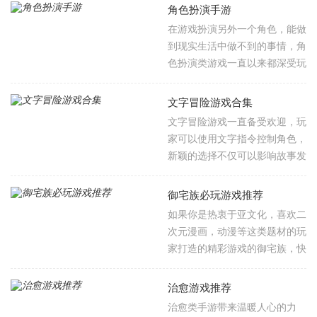
统的象棋游戏，只是改编的有点
角色扮演手游
多，玩家要不断地强化自身和游
在游戏扮演另外一个角色，能做
戏里自己阵营的角色，从而达到
到现实生活中做不到的事情，角
不管是输出还是防守都很强从而
色扮演类游戏一直以来都深受玩
赢下整场对具有的实力，战棋游
家以及市场的喜爱，游戏内容通
戏的操作性不是很强，但是很考
常都很多，玩法也很丰富，难度
文字冒险游戏合集
验玩家的策略性，小编在这里整
也是不小，但是玩起来很有成就
文字冒险游戏一直备受欢迎，玩
理出了一些好玩的战棋游戏，欢
感，不过市场上的角色扮演类游
家可以使用文字指令控制角色，
迎大家收藏下载。
戏也是良莠不齐，这里给大家整
新颖的选择不仅可以影响故事发
理了多款时下热门的并且玩法精
展，让玩家有了更多的选择，主
彩的角色扮演游戏，让玩家自由
要通过阅读文字了解游戏世界观
御宅族必玩游戏推荐
挑选，感受游戏里的战斗酣畅，
和剧情，这种独特的表达形式能
如果你是热衷于亚文化，喜欢二
游戏不仅仅只有自由世界的冒
给玩家带来巨大的想象空间，而
次元漫画，动漫等这类题材的玩
险，还有作为某个角色体验剧情
其核心的互动机制在于一些关键
家打造的精彩游戏的御宅族，快
的精彩，玩法不同也正是角色扮
事件的选择，可能会影响后续剧
来这里看看，这里有萌娘战姬、
演大类游戏的独特精彩之处，欢
情走向与最终结局，快来下载体
青春校园美少女、傲娇千金大小
迎所有玩家下载！
治愈游戏推荐
验吧！
姐等等各种类型的游戏，不仅有
治愈类手游带来温暖人心的力
战斗题材、超可爱的校园恋爱，