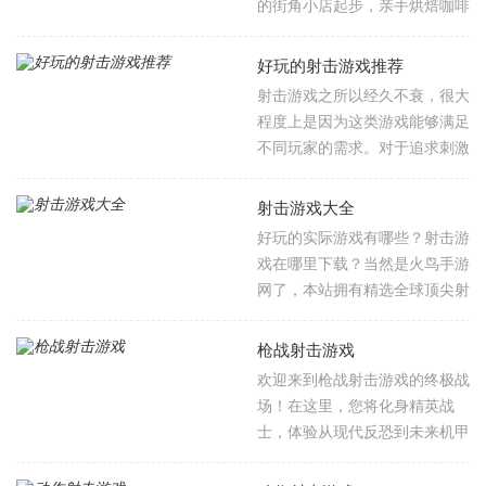
的街角小店起步，亲手烘焙咖啡
人，而且游戏中还有着大量关卡
豆、萃取浓缩咖啡、打发绵密奶
等待着你的挑战。对地牢闯关游
泡，为形形色色的客人奉上一杯
好玩的射击游戏推荐
戏感兴趣的玩家不要错过，欢迎
杯治愈饮品。我们精选了涵盖种
射击游戏之所以经久不衰，很大
大家在本站下载游玩。
植咖啡树、烘焙工艺到店铺连锁
程度上是因为这类游戏能够满足
经营的多元佳作，每款游戏都让
不同玩家的需求。对于追求刺激
您深入体验从豆子到杯子的完整
和挑战的玩家来说，射击游戏提
旅程。您需要精心设计菜单、布
供的紧张刺激的氛围和充满挑战
射击游戏大全
置店内装潢、培训员工、管理库
性的任务是他们所喜爱的。以下
好玩的实际游戏有哪些？射击游
存，并应对客流高峰的挑战。随
推荐的游戏覆盖了从经典射击到
戏在哪里下载？当然是火鸟手游
着口碑积累，您的店铺将从社区
未来科幻，从恐怖到动作冒险等
网了，本站拥有精选全球顶尖射
小店发展为热门连锁品牌。感兴
多种类型和风格，无论玩家偏好
击手游，涵盖FPS、TPS、战术
趣的朋友快来火鸟手游网下载创
哪种类型，都能找到适合自己口
竞技等全品类。从《使命召唤手
造属于您的醇香传奇吧！
枪战射击游戏
味的好玩游戏。
游》的 cinematic 战场到《Apex
欢迎来到枪战射击游戏的终极战
英雄》的团队策略，从《香肠派
场！在这里，您将化身精英战
对》的搞笑吃鸡到《暗区突围》
士，体验从现代反恐到未来机甲
的硬核撤离，百款神作一网打
的全方位战斗。无论是单人战役
尽！附带配置检测工具，一键匹
中感受电影级叙事魅力，还是在