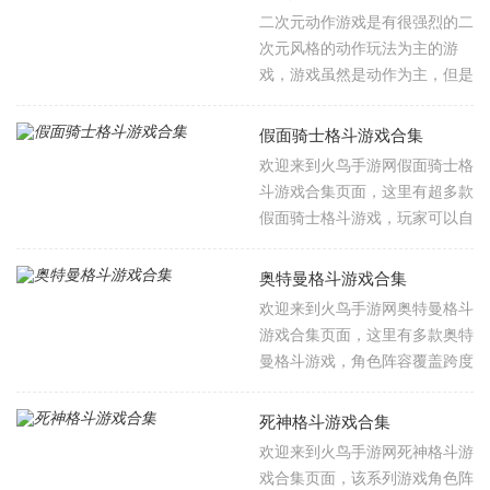
的，并且游戏还有多种画风，不
二次元动作游戏是有很强烈的二
管是像素画风还是复古画风都可
次元风格的动作玩法为主的游
以给你带来热血沸腾的战斗格斗
戏，游戏虽然是动作为主，但是
游戏体验。
游戏里还有很多丰富的活动以及
玩法，最近的这种游戏主要以探
假面骑士格斗游戏合集
索的大世界为主，让你感受游戏
欢迎来到火鸟手游网假面骑士格
的自由和畅快，游戏里还有丰富
斗游戏合集页面，这里有超多款
的剧情，让你感受二次元独有的
假面骑士格斗游戏，玩家可以自
魅力。
由选择心仪的骑士踏入竞技场，
在完全复刻原作的城市街道、废
奥特曼格斗游戏合集
弃研究所、异次元空间等场景中
欢迎来到火鸟手游网奥特曼格斗
展开1V1热血对决，从基础的拳
游戏合集页面，这里有多款奥特
脚连打到形态切换的进阶连招，
曼格斗游戏，角色阵容覆盖跨度
一步步打磨操作技巧，最终登顶
极广，从初代奥特曼、赛文等经
全服最强骑士的排行榜。
典昭和战士，到新生代的热门奥
死神格斗游戏合集
特英雄，再到系列里人气极高的
欢迎来到火鸟手游网死神格斗游
经典怪兽、宇宙人，数十位不同
戏合集页面，该系列游戏角色阵