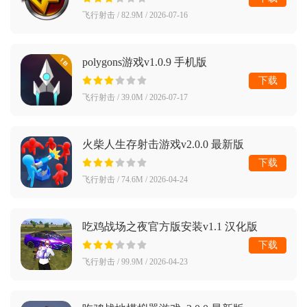
飞行射击 / 82.9M / 2026-07-16
polygons游戏v1.0.9 手机版
下载
飞行射击 / 39.0M / 2026-07-17
火柴人生存射击游戏v2.0.0 最新版
下载
飞行射击 / 74.6M / 2026-04-24
吃鸡战场之夜官方版安装v1.1 汉化版
下载
飞行射击 / 99.9M / 2026-04-23