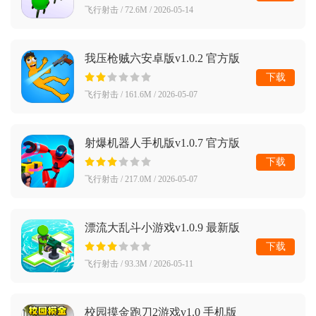
飞行射击 / 72.6M / 2026-05-14
我压枪贼六安卓版v1.0.2 官方版
下载
飞行射击 / 161.6M / 2026-05-07
射爆机器人手机版v1.0.7 官方版
下载
飞行射击 / 217.0M / 2026-05-07
漂流大乱斗小游戏v1.0.9 最新版
下载
飞行射击 / 93.3M / 2026-05-11
校园摸金跑刀2游戏v1.0 手机版