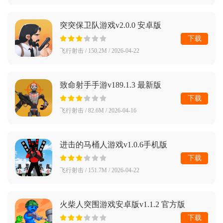
突突保卫队游戏v2.0.0 安卓版
下载
飞行射击 / 150.2M / 2026-04-22
致命射手手游v189.1.3 最新版
下载
飞行射击 / 82.6M / 2026-04-16
进击的马桶人游戏v1.0.6手机版
下载
飞行射击 / 151.7M / 2026-04-22
火柴人突围游戏安卓版v1.1.2 官方版
下载