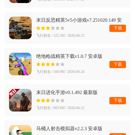
末日反恐精英5v5小游戏v7.251020.149 安
卓版
下载
飞行射击 / 225.5M / 2026-04-25
绝地枪战精英下载v1.0.7 安卓版
下载
飞行射击 / 160.9M / 2026-04-24
末日进化手游v0.1.492 最新版
下载
飞行射击 / 893.6M / 2026-04-22
马桶人射击模拟器v2.2.3 安卓版