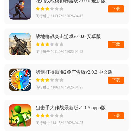
吃鸡战地模拟器游戏v3.0.0 最新版
下载
飞行射击 / 113.7M / 2026-04-17
战地枪战突击游戏v7.0.0 安卓版
下载
飞行射击 / 611.0M / 2026-04-22
我狙打得贼准2免广告版v2.0.3 中文版
下载
飞行射击 / 106.1M / 2026-04-25
狙击手大作战最新版v1.1.5 oppo版
下载
飞行射击 / 141.5M / 2026-04-25