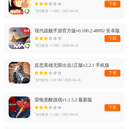
下载
飞行射击 / 1.06G / 2025-04-01
现代战舰手游官方版v0.100.2.48092 安卓版
下载
飞行射击 / 2.30G / 2026-04-16
反恐英雄无限出击2正版v2.2.1 手机版
下载
飞行射击 / 118.5M / 2026-04-16
雷电觉醒游戏v1.1.5.2 最新版
下载
飞行射击 / 1.18G / 2025-04-01