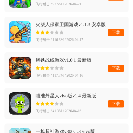
飞行射击 / 97.5M / 2026-04-21
火柴人保家卫国游戏v1.1.3 安卓版
下载
飞行射击 / 116.8M / 2026-04-17
钢铁战线游戏v1.0.1 最新版
下载
飞行射击 / 117.7M / 2026-04-16
瞄准外星人vivo版v1.4 最新版
下载
飞行射击 / 41.3M / 2026-04-16
一枪超神游戏v300.1.3 vivo版