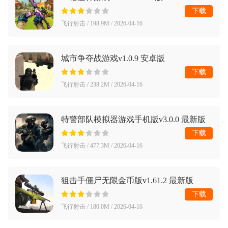
下载
飞行射击 / 198.9M / 2026-04-16
城市争夺战游戏v1.0.9 安卓版
下载
飞行射击 / 238.2M / 2026-04-16
特警部队模拟器游戏手机版v3.0.0 最新版
下载
飞行射击 / 477.3M / 2026-04-16
狙击手僵尸无限金币版v1.61.2 最新版
下载
飞行射击 / 180.0M / 2026-04-16