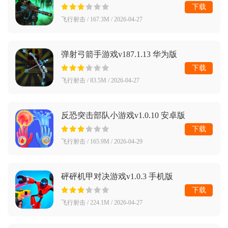
下载
飞行射击 / 167.3M / 2026-04-27
弹射弓箭手游戏v187.1.13 华为版
下载
飞行射击 / 83.5M / 2026-04-27
反恐突击部队小游戏v1.0.10 安卓版
下载
飞行射击 / 165.9M / 2026-04-29
砰砰机甲对决游戏v1.0.3 手机版
下载
飞行射击 / 224.1M / 2026-04-27