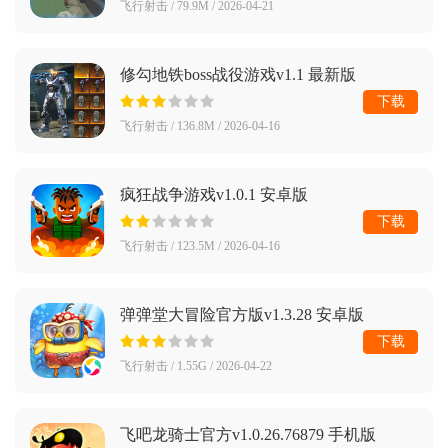
飞行射击 / 79.9M / 2026-04-21
修勾地铁boss战役游戏v1.1 最新版
下载
飞行射击 / 136.8M / 2026-04-16
疯狂战争游戏v1.0.1 安卓版
下载
飞行射击 / 123.5M / 2026-04-16
弹弹堂大冒险官方版v1.3.28 安卓版
下载
飞行射击 / 1.55G / 2026-04-22
飞吧龙骑士官方v1.0.26.76879 手机版