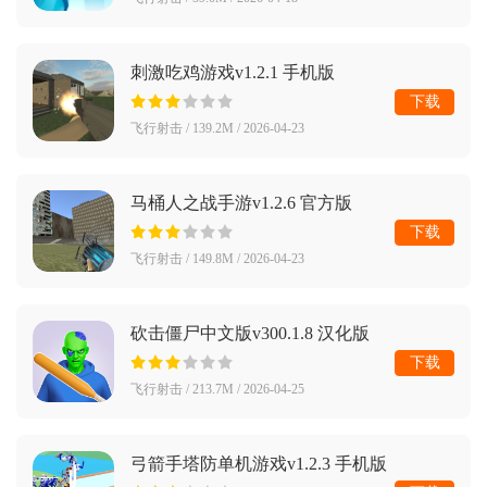
刺激吃鸡游戏v1.2.1 手机版
下载
飞行射击 / 139.2M / 2026-04-23
马桶人之战手游v1.2.6 官方版
下载
飞行射击 / 149.8M / 2026-04-23
砍击僵尸中文版v300.1.8 汉化版
下载
飞行射击 / 213.7M / 2026-04-25
弓箭手塔防单机游戏v1.2.3 手机版