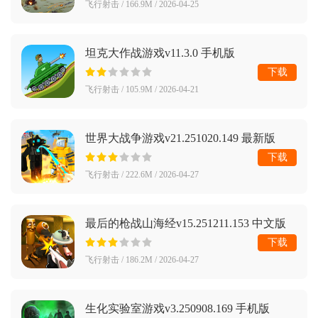
飞行射击 / 166.9M / 2026-04-25
坦克大作战游戏v11.3.0 手机版
下载
飞行射击 / 105.9M / 2026-04-21
世界大战争游戏v21.251020.149 最新版
下载
飞行射击 / 222.6M / 2026-04-27
最后的枪战山海经v15.251211.153 中文版
下载
飞行射击 / 186.2M / 2026-04-27
生化实验室游戏v3.250908.169 手机版