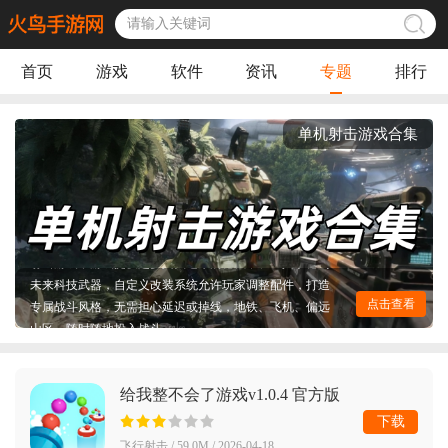
首页
游戏
软件
资讯
专题
排行
单机射击游戏合集
在闲暇无聊的时候一款无需联网、随时沉浸的单机射击游
戏成为无数玩家的首选，火鸟手游网精选多款好玩的单机
射击游戏，游戏提供超多真实还原的枪械，从经典手枪到
未来科技武器，自定义改装系统允许玩家调整配件，打造
专属战斗风格，无需担心延迟或掉线，地铁、飞机、偏远
山区，随时随地投入战斗。
点击查看
给我整不会了游戏v1.0.4 官方版
下载
飞行射击 / 59.0M / 2026-04-18