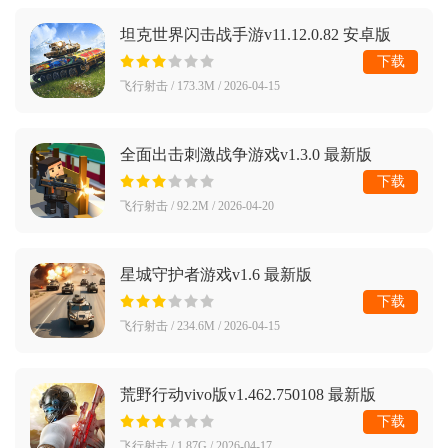
坦克世界闪击战手游v11.12.0.82 安卓版
下载
飞行射击 / 173.3M / 2026-04-15
全面出击刺激战争游戏v1.3.0 最新版
下载
飞行射击 / 92.2M / 2026-04-20
星城守护者游戏v1.6 最新版
下载
飞行射击 / 234.6M / 2026-04-15
荒野行动vivo版v1.462.750108 最新版
下载
飞行射击 / 1.87G / 2026-04-17