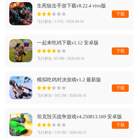
生死狙击手游下载v8.22.4 vivo版
下载
飞行射击 / 2.57G / 2026-04-16
一起来吃鸡下载v1.12 安卓版
下载
飞行射击 / 85.9M / 2026-04-16
模拟吃鸡对决游戏v1.2 最新版
下载
飞行射击 / 102.1M / 2026-04-16
坦克毁灭战争游戏v4.250813.169 安卓版
下载
飞行射击 / 110.1M / 2026-04-25