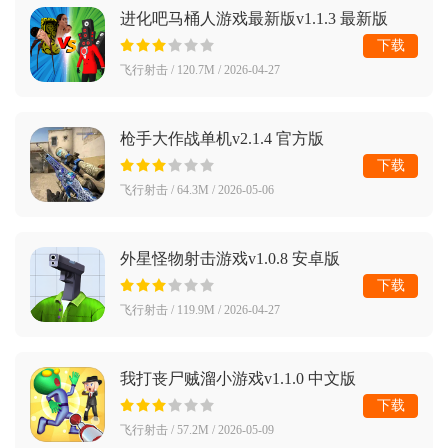
进化吧马桶人游戏最新版v1.1.3 最新版
下载
飞行射击 / 120.7M / 2026-04-27
枪手大作战单机v2.1.4 官方版
下载
飞行射击 / 64.3M / 2026-05-06
外星怪物射击游戏v1.0.8 安卓版
下载
飞行射击 / 119.9M / 2026-04-27
我打丧尸贼溜小游戏v1.1.0 中文版
下载
飞行射击 / 57.2M / 2026-05-09