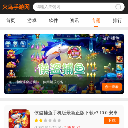
首页
游戏
软件
资讯
专题
排行
侠盗捕鱼
侠盗捕鱼全新正版来袭！经典街机捕鱼完美复刻，高清3D
海底场景，海量鱼种、超强BOSS轮番登场。锁定、冰冻、
狂暴多种技能随心释放，万倍炮台自由解锁，爆率全开一
炮爆金。新人专属豪礼免费领，海量道具、高阶炮台免费
送，捕鱼爆金超爽快，休闲娱乐必备！
点击查看
侠盗捕鱼手机版最新正版下载v3.10.0 安卓
版
下载
休闲益智 / 822.0M /
2026-04-27