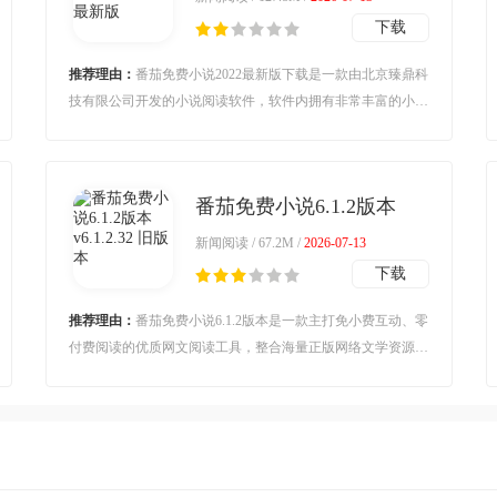
下载
推荐理由：
番茄免费小说2022最新版下载是一款由北京臻鼎科
技有限公司开发的小说阅读软件，软件内拥有非常丰富的小说
资源，随时更新最新章节，用户可以通过本软件免费阅读喜欢
的小说，还能使用听书功能，解放双眼缓解疲劳。
番茄免费小说6.1.2版本
v6.1.2.32 旧版本
新闻阅读 / 67.2M /
2026-07-13
下载
推荐理由：
番茄免费小说6.1.2版本是一款主打免小费互动、零
付费阅读的优质网文阅读工具，整合海量正版网络文学资源，
覆盖全品类小说题材，搭载智能阅读与听书系统，独创作者免
小费互动功能，无需充值打赏即可互动交流，满足用户碎片化
阅读与休闲娱乐需求。