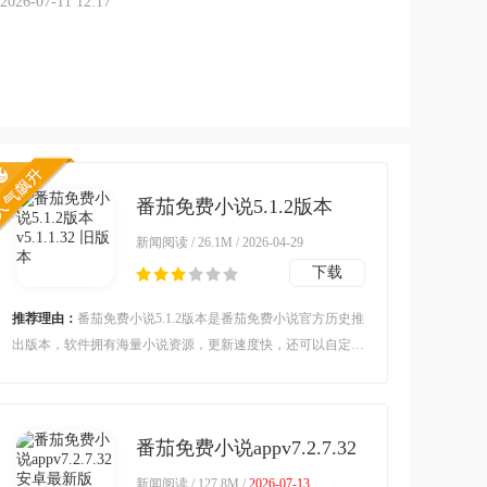
6-07-11 12:17
番茄免费小说5.1.2版本
v5.1.1.32 旧版本
新闻阅读 / 26.1M / 2026-04-29
下载
推荐理由：
番茄免费小说5.1.2版本是番茄免费小说官方历史推
出版本，软件拥有海量小说资源，更新速度快，还可以自定义
阅读设置，并且还可以边看小说边领取金币兑换零花钱，可以
给予用户更棒的小说阅读体验，喜欢看小说的朋友可千万不要
错过啦。
番茄免费小说appv7.2.7.32
安卓最新版
新闻阅读 / 127.8M /
2026-07-13