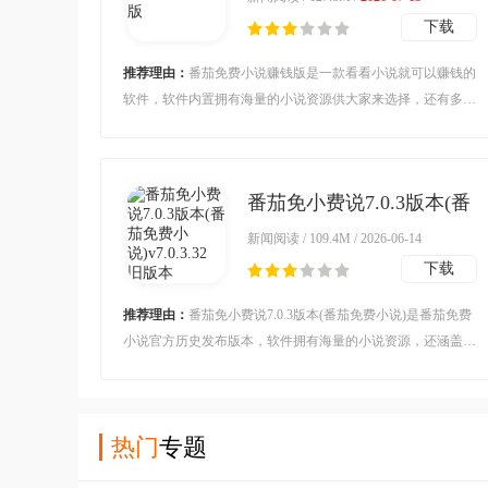
下载
推荐理由：
番茄免费小说赚钱版是一款看看小说就可以赚钱的
软件，软件内置拥有海量的小说资源供大家来选择，还有多种
图书分类，满足不同读者的需求，喜欢看小说的小伙伴一定不
要错过了！
番茄免小费说7.0.3版本(番
茄免费小说)v7.0.3.32 旧版
新闻阅读 / 109.4M / 2026-06-14
本
下载
推荐理由：
番茄免小费说7.0.3版本(番茄免费小说)是番茄免费
小说官方历史发布版本，软件拥有海量的小说资源，还涵盖了
丰富短剧资源，更新速度快，还可以看小说看短剧转零花钱，
觉得不错的朋友欢迎前来下载使用。
热门
专题