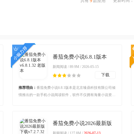
9
更新时间：202
共有
款应用
番茄免费小说6.8.1版本
v6.8.1.32 老版本
新闻阅读 / 89.9M / 2026-05-15
下载
推荐理由：
番茄免费小说6.8.1版本是北京臻鼎科技有限公司倾
情推出的一款手机小说阅读软件，软件不仅拥有海量小说资
源，还拥有兴趣推荐，听书畅读等，并且软件小说更新速度
快，还可以边看小说边赚零花钱，需要的朋友欢迎前来下载使
用。
番茄免费小说2026最新版
下载v7.2.7.32 最新版
新闻阅读 / 127.8M /
2026-07-13