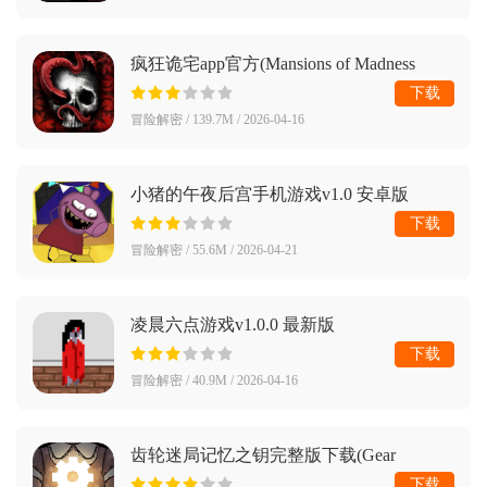
疯狂诡宅app官方(Mansions of Madness
Second Edition)v2.0.0 安卓版
下载
冒险解密 / 139.7M / 2026-04-16
小猪的午夜后宫手机游戏v1.0 安卓版
下载
冒险解密 / 55.6M / 2026-04-21
凌晨六点游戏v1.0.0 最新版
下载
冒险解密 / 40.9M / 2026-04-16
齿轮迷局记忆之钥完整版下载(Gear
Enigmas-Unlocking Memories)v7.13 安卓版
下载