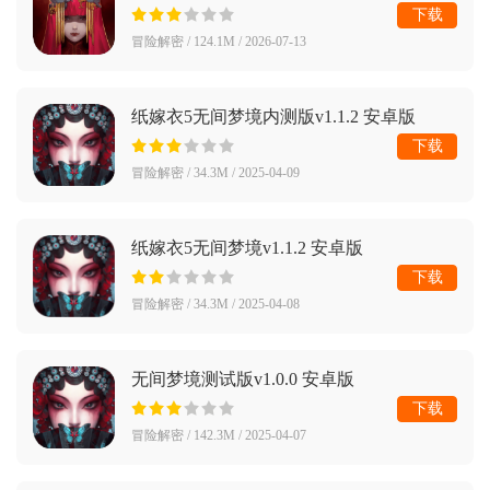
安卓最新版
下载
冒险解密 / 124.1M / 2026-07-13
纸嫁衣5无间梦境内测版v1.1.2 安卓版
下载
冒险解密 / 34.3M / 2025-04-09
纸嫁衣5无间梦境v1.1.2 安卓版
下载
冒险解密 / 34.3M / 2025-04-08
无间梦境测试版v1.0.0 安卓版
下载
冒险解密 / 142.3M / 2025-04-07