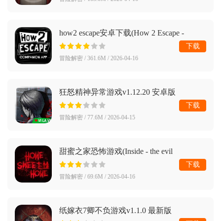
how2 escape安卓下载(How 2 Escape -
Companion App)v2.5.0 最新版
下载
冒险解密 / 361.6M / 2026-04-16
狂怒精神异常游戏v1.12.20 安卓版
下载
冒险解密 / 77.6M / 2026-04-15
甜蜜之家恐怖游戏(Inside - the evil
house)v1.1.3 手机版
下载
冒险解密 / 69.6M / 2026-04-16
纸嫁衣7卿不负游戏v1.1.0 最新版