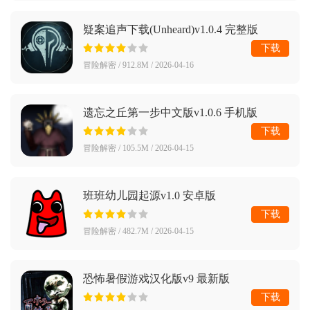
疑案追声下载(Unheard)v1.0.4 完整版
下载
冒险解密 / 912.8M / 2026-04-16
遗忘之丘第一步中文版v1.0.6 手机版
下载
冒险解密 / 105.5M / 2026-04-15
班班幼儿园起源v1.0 安卓版
下载
冒险解密 / 482.7M / 2026-04-15
恐怖暑假游戏汉化版v9 最新版
下载