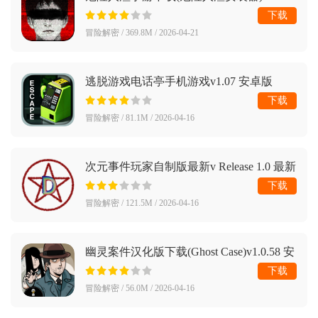
官方版
下载
冒险解密 / 369.8M / 2026-04-21
逃脱游戏电话亭手机游戏v1.07 安卓版
下载
冒险解密 / 81.1M / 2026-04-16
次元事件玩家自制版最新v Release 1.0 最新
版
下载
冒险解密 / 121.5M / 2026-04-16
幽灵案件汉化版下载(Ghost Case)v1.0.58 安
卓版
下载
冒险解密 / 56.0M / 2026-04-16