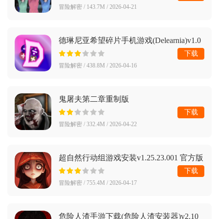
冒险解密 / 143.7M / 2026-04-21
德琳尼亚希望碎片手机游戏(Delearnia)v1.0
安卓版
下载
冒险解密 / 438.8M / 2026-04-16
鬼屠夫第二章重制版
(PsychopathHuntC2)v0.8 安卓版
下载
冒险解密 / 332.4M / 2026-04-22
超自然行动组游戏安装v1.25.23.001 官方版
下载
冒险解密 / 755.4M / 2026-04-17
危险人渣手游下载(危险人渣安装器)v2.10