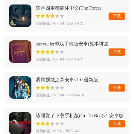
森林四重奏简体中文(The Forest
Quartet)v1.0.0 移植版
下载
冒险解密 / 677.1M / 2026-04-21
storyteller游戏手机版安卓(故事讲述
者)v1.0.0 最新版
下载
冒险解密 / 689.3M / 2026-04-21
雾雨飘散之森安卓v1.0 最新版
下载
冒险解密 / 513.5M / 2026-04-16
该睡觉了下载手机版(Go To Bed)v1 安卓版
下载
冒险解密 / 92.0M / 2026-04-21