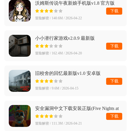
沃姆斯传说午夜新娘手机版v1.8 官方版
下载
冒险解密 / 140.6M / 2026-04-22
小小潜行家游戏v2.0.9 最新版
下载
冒险解密 / 162.4M / 2026-04-20
旧校舍的回忆最新版v1.0 安卓版
下载
冒险解密 / 9.6M / 2026-04-15
安全漏洞中文下载安装正版(Five Nights at
Freddy)v2.0.7 安卓版
下载
冒险解密 / 111.3M / 2026-04-21