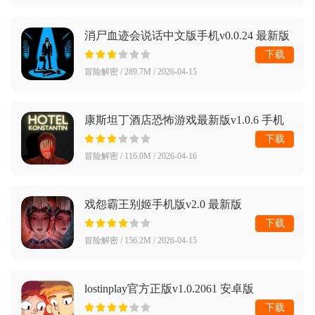
消尸血迹会说话中文版手机v0.0.24 最新版
下载
冒险解密 / 289.7M / 2026-04-15
康斯坦丁酒店恐怖游戏最新版v1.0.6 手机
版
下载
冒险解密 / 116.0M / 2026-04-16
戏怨霸王别姬手机版v2.0 最新版
下载
冒险解密 / 156.2M / 2026-04-15
lostinplay官方正版v1.0.2061 安卓版
下载