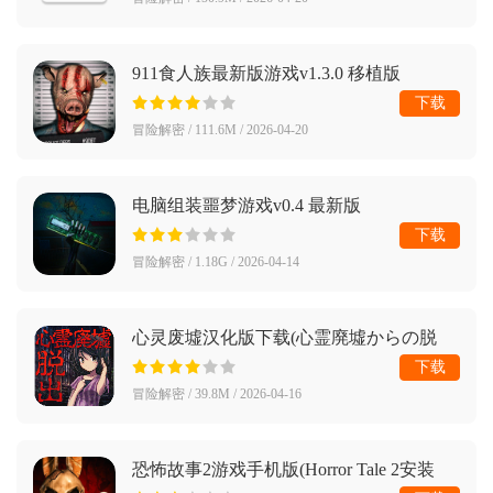
911食人族最新版游戏v1.3.0 移植版
下载
冒险解密 / 111.6M / 2026-04-20
电脑组装噩梦游戏v0.4 最新版
下载
冒险解密 / 1.18G / 2026-04-14
心灵废墟汉化版下载(心霊廃墟からの脱
出)v1.0.2 安卓版
下载
冒险解密 / 39.8M / 2026-04-16
恐怖故事2游戏手机版(Horror Tale 2安装
器)v1.1.1 最新版