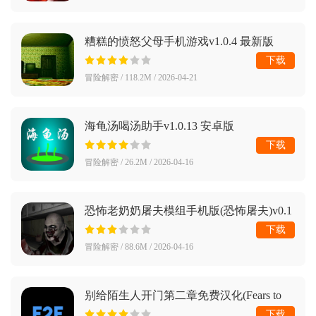
糟糕的愤怒父母手机游戏v1.0.4 最新版
下载
冒险解密 / 118.2M / 2026-04-21
海龟汤喝汤助手v1.0.13 安卓版
下载
冒险解密 / 26.2M / 2026-04-16
恐怖老奶奶屠夫模组手机版(恐怖屠夫)v0.1
安卓版
下载
冒险解密 / 88.6M / 2026-04-16
别给陌生人开门第二章免费汉化(Fears to
Fathom - Episode 2)v1.0.0 安卓版
下载