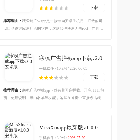
下载
推荐理由：
我爱跳广告app是一款专为安卓手机用户打造的可
以自动跳过应用广告的软件，这款软件使用无需root，而且完
全免费，兼容所有的安卓手机机型，专注于提供自动化点击服
务，全程自动跳过片头片尾以及应用启动广告，适用于多
寒枫广告拦截app下载v2.0
安卓版
手机软件 / 10.9M / 2026-06-03
下载
推荐理由：
寒枫广告拦截app下载有着开启拦截、开启HTTP解
密、使用说明、黑白名单等功能，这些在首页中直接点击就能
使用，操作整体方便的同时拥有干净的界面，能够快速帮助你
解决问题哦。
MissXinapp最新版v1.0.0
安卓版
手机软件 / 3.9M /
2026-07-20