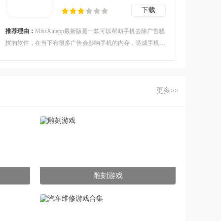
下载
推荐理由：
MissXinapp最新版是一款可以帮助手机去除广告骚
扰的软件，在当下有很多广告会影响手机的内存，造成手机卡
顿以及下载一些来路不明的软件，为了制止这种情况，该软件
能够快速识别广告垃圾，从而让其无法顺利播放。
更多>>
雕刻游戏