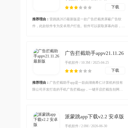
下载
推荐理由：
雷跳跳2025最新版是一款广告拦截类屏蔽广告软
件，此款软件专为安卓用户打造。软件可以获取屏幕内容，帮
助大家跳过各种广告，十分好用。对雷跳跳2025最新版感兴趣
的用户不要错过，欢迎大家在本站下载使用喔。
广告拦截助手appv21.11.26
最新版
手机软件 / 10.3M / 2025-04-25
下载
推荐理由：
广告拦截助手app是一款由湖南希仁计算机科技有
限公司开发打造的手机广告拦截app，一键开启拦截告别网页
视频横幅广告，还能自定义广告黑名单彻底屏蔽顽固广告。
派蒙跳app下载v2.2 安卓版
手机软件 / 2.0M / 2026-06-30