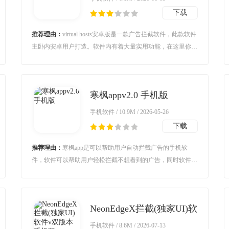
下载
推荐理由：
virtual hosts安卓版是一款广告拦截软件，此款软件
主卧内安卓用户打造。软件内有着大量实用功能，在这里你可
以轻松管理你的安卓设备，而且还可以防止广告的干扰。对vir
tual hosts安卓版感兴趣的用户不要错过，欢迎大家在本站下载
使用。
寒枫appv2.0 手机版
手机软件 / 10.9M / 2026-05-26
下载
推荐理由：
寒枫app是可以帮助用户自动拦截广告的手机软
件，软件可以帮助用户轻松拦截不想看到的广告，同时软件搭
载自主研发的智能过滤引擎，能够精准分辨各类广告，无论是
在应用内突然弹出的干扰窗口、点亮屏幕时的锁屏推广，都可
以轻松帮你拦截，使用起来很简单。
NeonEdgeX拦截(独家UI)软
件v双版本 手机版
手机软件 / 8.6M / 2026-07-13