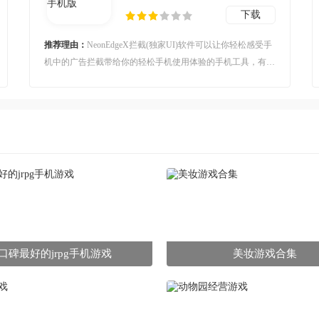
下载
推荐理由：
NeonEdgeX拦截(独家UI)软件可以让你轻松感受手
机中的广告拦截带给你的轻松手机使用体验的手机工具，有了
这款软件你就可实现轻松并且还很好用的广告拦截，给你一个
本来就属于你的手机干净使用环境，让你有更加优质的手机使
用体验。
口碑最好的jrpg手机游戏
美妆游戏合集