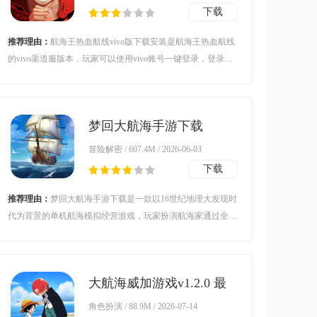
下载
推荐理由：
航海王热血航线vivo版下载安装是航海王热血航线
的vivo渠道服版本，玩家可以使用vivo账号一键登录，登录后
还可以领取海量新手礼包，助你安然度过新手期，喜欢的朋友
欢迎前来下载体验。
梦回大航海手游下载
v1.60.127 最新版
冒险解密 / 607.4M / 2026-06-03
下载
推荐理由：
梦回大航海手游下载是一款以16世纪地理大发现时
代为背景的单机航海模拟经营游戏，玩家扮演航海家通过全球
贸易、舰队养成与海域探索还原历史‌，游戏采用U3D引擎构建
无缝世界地图，实现动态天气系统与0.5米级海浪精度，支持3
60度自由视角航行‌，覆盖15个海域的180个港口，商品价格实
大航海威加游戏v1.2.0 最
时波动，投资港口可解锁60级商业等级‌。
新版
角色扮演 / 88.9M / 2026-07-14