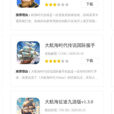
下载
推荐理由：
航海时代游戏是一款冒险类探索游戏，游戏采用卡
通风格打造。游戏内玩家将驾驶你的船只在海洋上展开冒险，
在这里你需要消灭各种敌人，而且游戏中还有着非常丰富的游
戏玩法等待着你的体验。对航海时代游戏感兴趣的玩家不要错
过，欢迎大家在本站下载游玩。
大航海时代传说国际服手
机版v3.0101 官方版
冒险解密 / 2.34G / 2026-05-19
下载
推荐理由：
大航海时代传说国际服手机版是一款MMORPG手
游，高度还原了《大航海时代 Online》的经典玩法，并加入了
新内容‌，游戏以16世纪大航海时代为背景，玩家可扮演探险
家、商人或海盗，在200万平方公里的无缝海域中自由探索，
体验冒险、贸易、海战三条主线玩法，还原了里斯本、伊斯坦
大航海征途九游版v1.3.0
布尔等港口细节，并模拟季风、洋流等真实物理环境。
最新版
模拟经营 / 536.3M / 2026-05-25