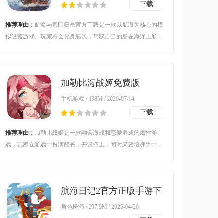
下载
推荐理由：
航海与家园归来官方下载是一款以航海为核心的模
拟经营游戏。玩家将会化身船长，驾驭自己的船在海洋上航
行。游戏中，你可招募精英船员，购置心仪船只，开辟繁荣贸
易路线。海上还会有恶劣天气与海盗侵袭随时考验着你的智慧
与勇气。快来下载扬帆起航书写你的航海传奇吧。
加勒比海战姬免费版
手机游戏 / 138M / 2026-07-14
下载
推荐理由：
加勒比战姬是一款融合海战和恋爱养成的魔性游
戏，玩家在游戏中扮演船长，开疆拓土，同时又要培养手中的
战姬，游戏体验很丰富，快来下载体验吧。游戏介绍加勒比海
战姬是一款日系二次元画风的舰娘养成题材手游，玩家将
航海日记2官方正版手游下
载v0.9.0 安卓版
角色扮演 / 297.9M / 2025-04-20