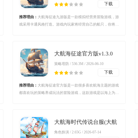
下载
推荐理由：
大航海征途九游版是一款模拟经营类冒险游戏，游
戏采用卡通风格打造。游戏内玩家将经营自己的船只，你将在
海面上展开丰富的冒险，在这里你可以体验各种不同的玩法，
收集大量宝藏，还可以组建出强大的队伍与你的敌人展开战
斗。对大航海征途九游版感兴趣的玩家不要错过，欢迎大家在
大航海征途官方版v1.3.0
本站下载游玩。
最新版
策略塔防 / 536.3M / 2026-06-10
下载
推荐理由：
大航海征途官方版是一款很多喜欢航海主题的游戏
都喜欢玩的策略养成玩法的冒险游戏，这款游戏是以海上为主
题，不管是喜欢航海还是喜欢养成或者是喜欢策略，这款游戏
都可以满足，游戏中的画质也很不错，画风也很精美，玩起来
虽然简单，但是想要能变得强大需要很多耐心和策略。
大航海时代传说台服(大航
海時代：傳說安装
角色扮演 / 2.65G / 2026-07-14
器)v1.11.3.16 最新版