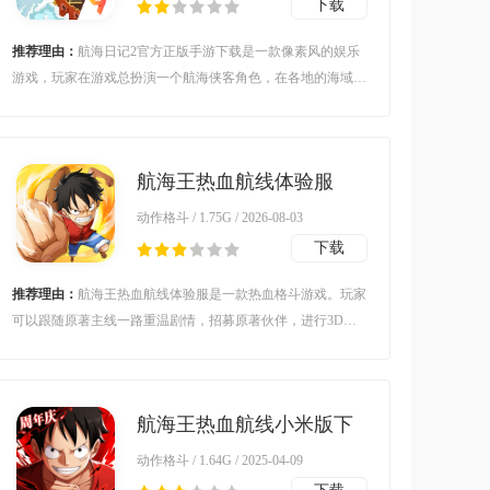
下载
推荐理由：
航海日记2官方正版手游下载是一款像素风的娱乐
游戏，玩家在游戏总扮演一个航海侠客角色，在各地的海域冒
险航行，触发各种战斗击败海盗劫匪，完成刺激的航海旅程。
航海王热血航线体验服
v1.10.1 安卓版
动作格斗 / 1.75G / 2026-08-03
下载
推荐理由：
航海王热血航线体验服是一款热血格斗游戏。玩家
可以跟随原著主线一路重温剧情，招募原著伙伴，进行3D即
时战斗，释放酷炫技能，经典高光战场由你主导！还可以自由
探索高度还原的海域世界，挑战海兽，采集挖宝，触发各种趣
味彩蛋随机事件，玩出自己的奇幻航海冒险之旅！
航海王热血航线小米版下
载安装v1.13.1 安卓版
动作格斗 / 1.64G / 2025-04-09