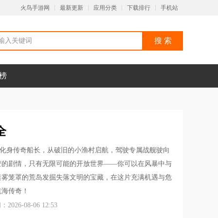
火鸟手游网
最新更新
应用分类
下载排行
手机站
榜
全
化身传奇船长，从破旧的小渔村启航，驾驶专属战舰驶向
变的剧情，只有无限可能的开放世界——你可以在风暴中与
迷雾笼罩的荒岛发掘失落文明的宝藏，在这片充满机遇与危
航海传奇！
026-08-06 12:53