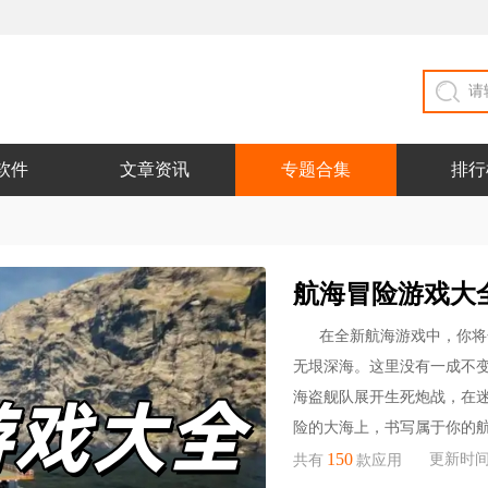
软件
文章资讯
专题合集
排行
航海冒险游戏大
在全新航海游戏中，你将
无垠深海。这里没有一成不
海盗舰队展开生死炮战，在
险的大海上，书写属于你的
150
更新时间：2
共有
款应用