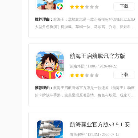
下载
推荐理由：
航海王：燃烧意志是一款正版授权的ONEPIECE3D
大型角色扮演手机游戏。草帽一伙、马尔高、乔兹、伊娃科夫
等实力伙伴悉数集结；全新自走棋玩法“海岛争霸”上线，全角
色免费用，公平竞技；更有跨服PK赛、最强王者争夺战、公
会海战玩法，等你来冒险！
航海王启航腾讯官方版
v37.0.0 最新版
策略塔防 / 1.80G / 2026-04-22
下载
推荐理由：
航海王启航腾讯官方版是一款还原《航海王》动画
的卡牌战斗手游，完美呈现原著剧情、角色与场景。玩家可组
建个性海盗团，体验掌舵航海、海上贸易与刺激海战，通过百
余位角色培养与策略搭配，重温草帽团的冒险旅程。
航海霸业官方版v3.9.1 安
卓版
冒险解密 / 121.3M / 2026-07-15