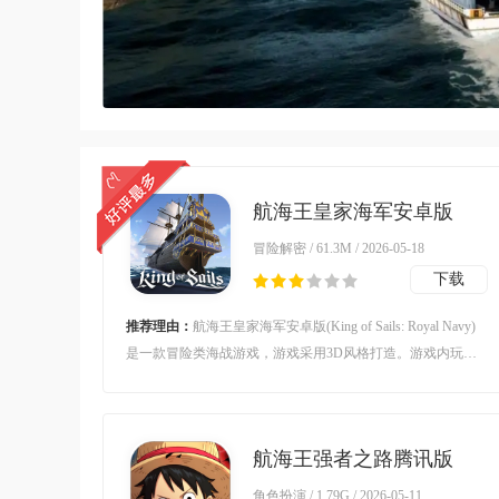
航海王皇家海军安卓版
(King of Sails: Royal
冒险解密 / 61.3M / 2026-05-18
Navy)v0.9.541 最新版
下载
推荐理由：
航海王皇家海军安卓版(King of Sails: Royal Navy)
是一款冒险类海战游戏，游戏采用3D风格打造。游戏内玩家
将扮演一名军舰舰长，在这里你需要驾驶船只在海上与你的对
手展开激烈战斗，玩法十分有趣。对航海王皇家海军安卓版感
兴趣的玩家不要错过，欢迎大家在本站下载游玩。
航海王强者之路腾讯版
v2.5.7 渠道版
角色扮演 / 1.79G / 2026-05-11