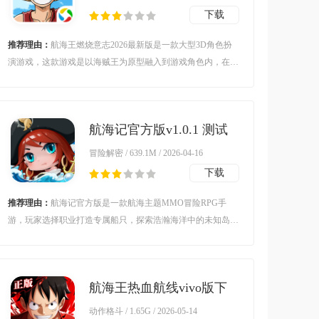
下载
推荐理由：
航海王燃烧意志2026最新版是一款大型3D角色扮
演游戏，这款游戏是以海贼王为原型融入到游戏角色内，在游
戏中可以和其他玩家一起探索广阔的世界，还有很多的挑战等
着大家，不仅画面高清而且还有炫酷大招特效，感兴趣的朋友
赶紧下载试试吧！
航海记官方版v1.0.1 测试
版
冒险解密 / 639.1M / 2026-04-16
下载
推荐理由：
航海记官方版是一款航海主题MMO冒险RPG手
游，玩家选择职业打造专属船只，探索浩瀚海洋中的未知岛
屿，击败强敌发掘神秘宝藏。通过不断航海探索，升级装备提
升实力，解锁更多神秘区域。扬帆起航，开启属于你的精彩航
海冒险之旅！
航海王热血航线vivo版下
载安装v1.25.1 安卓版
动作格斗 / 1.65G / 2026-05-14