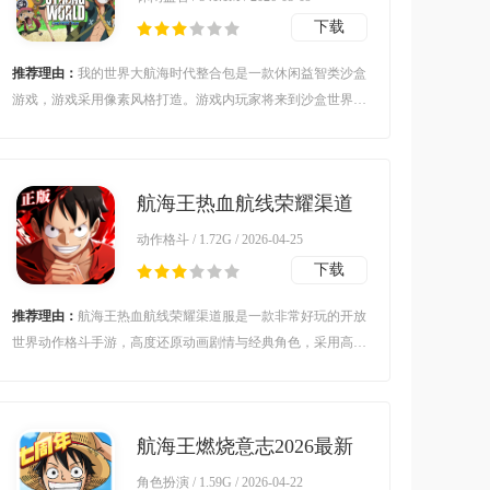
下载
推荐理由：
我的世界大航海时代整合包是一款休闲益智类沙盒
游戏，游戏采用像素风格打造。游戏内玩家将来到沙盒世界当
中体验大航海时代，在这里你可以自由食用各种恶魔果实来与
你的对手展开战斗，玩法十分有趣。对我的世界大航海时代整
合包感兴趣的玩家不要错过，欢迎大家在本站下载游玩。
航海王热血航线荣耀渠道
服v1.25.2 安卓版
动作格斗 / 1.72G / 2026-04-25
下载
推荐理由：
航海王热血航线荣耀渠道服是一款非常好玩的开放
世界动作格斗手游，高度还原动画剧情与经典角色，采用高精
建模与全视角战斗，支持自由航海探索及多角色切换，带来沉
浸式海贼冒险与热血格斗体验。感兴趣的朋友可千万不要错过
了，赶紧来下载体验吧！
航海王燃烧意志2026最新
版v4.1.0.498633 安卓版
角色扮演 / 1.59G / 2026-04-22