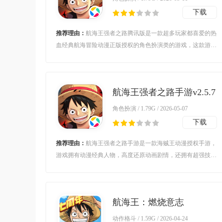
下载
推荐理由：
航海王强者之路腾讯版是一款超多玩家都喜爱的热
血经典航海冒险动漫正版授权的角色扮演类的游戏，这款游戏
中你将会感受经典热血动漫动航海的剧情，已经展现你和伙伴
之间的羁绊故事和精彩内容，同时角色都是经典还原，超级好
玩精彩的角色培养玩法让你拥有最强战力！
航海王强者之路手游v2.5.7
最新版
角色扮演 / 1.79G / 2026-05-07
下载
推荐理由：
航海王强者之路手游是一款海贼王动漫授权手游，
游戏拥有动漫经典人物，高度还原动画剧情，还拥有超强技能
特效系统，可以给予玩家更棒的海贼王动漫世界之旅，让玩家
在手机上就可以感受属于航海王的热血冒险，和你选择的伙伴
们一起完成伟大的航海吧。
航海王：燃烧意志
v4.1.0.498633 安卓版
动作格斗 / 1.59G / 2026-04-24