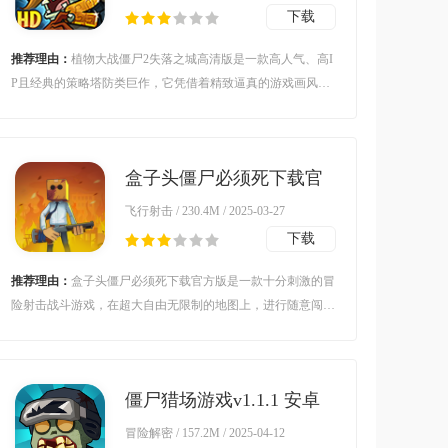
下载
推荐理由：
植物大战僵尸2失落之城高清版是一款高人气、高I
P且经典的策略塔防类巨作，它凭借着精致逼真的游戏画风、
多种多样的植物僵尸对战模式和诸多与众不同的植物设定、僵
尸设定、手势道具、关卡挑战等元素吸引了无数玩家的追捧与
热爱！
盒子头僵尸必须死下载官
方版v2.3.6 安卓版
飞行射击 / 230.4M / 2025-03-27
下载
推荐理由：
盒子头僵尸必须死下载官方版是一款十分刺激的冒
险射击战斗游戏，在超大自由无限制的地图上，进行随意闯荡
扫射敌人，不断刷新突破你击杀僵尸的记录，与世界各地的玩
家竞技。
僵尸猎场游戏v1.1.1 安卓
版
冒险解密 / 157.2M / 2025-04-12