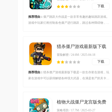
下载
推荐理由：
僵尸跳跃大作战是一款非常有趣的趣味跳跃游戏。
游戏中玩家们将控制各色僵尸进行跳跃，跳过各种障碍物，去
获取更多美味的食物，玩家还可以在游戏中定制自己喜欢的女
性僵尸角色，非常的有趣，快来下载游戏吧！
猎杀僵尸游戏最新版下载
v1.0.0 安卓版
冒险解密 / 24.6M / 2025-04-18
下载
推荐理由：
猎杀僵尸游戏最新版下载是一款生存射击游戏，玩
家在游戏中可以获得解锁各种强大武器，在满是丧尸的关卡地
图中冒险生存，不断击杀各种丧尸，坚持生存勇闯各种关卡，
各种关卡等你挑战不断升级提升自己。
植物大战僵尸龙宫版免费
下载安装v30.10 手机版
策略塔防 / 17.7M / 2025-03-27