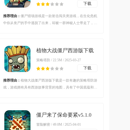
下载
推荐理由：
僵尸猎场游戏是一款射击闯关类游戏，在生化危机
中你从丧尸的手中逃脱了出来，却被一群神秘人士带走了，给
了你非常非常多的补给，他们将你带到了一个科技更加先进的
地方，教会了你很多他们制作先进科技的方法，让你在这个丧
尸的世界得以生存。
植物大战僵尸西游版下载
v2.1 最新版
策略塔防 / 22.5M / 2025-03-27
下载
推荐理由：
植物大战僵尸西游版下载是一款有趣的策略塔防游
戏，游戏拥有具有西游故事背景的地图，具有了中国底蕴和丰
富故事性，可以给予玩家不一样的植物大战僵尸游戏体验。
僵尸来了保命要紧v5.1.0
安卓版
冒险解密 / 49.0M / 2025-04-01