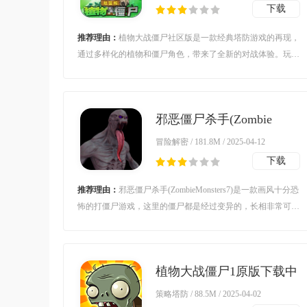
下载
推荐理由：
植物大战僵尸社区版是一款经典塔防游戏的再现，
通过多样化的植物和僵尸角色，带来了全新的对战体验。玩家
可以根据自己的战略布置各种植物来抵御僵尸的入侵，同时也
可以控制僵尸群体进攻对手的防线。通过与其他玩家进行实时
对战，展现你的实力和策略。
邪恶僵尸杀手(Zombie
Monsters 7)v3.6 安卓版
冒险解密 / 181.8M / 2025-04-12
下载
推荐理由：
邪恶僵尸杀手(ZombieMonsters7)是一款画风十分恐
怖的打僵尸游戏，这里的僵尸都是经过变异的，长相非常可
怕，而且这些僵尸都很强壮，伤害非常高。玩家需要利用枪械
武器对它们进行瞄准并且击杀，游戏的场景是在下水道中，所
以行动起来会有一点不便，里面有超多关卡等你来体验。
植物大战僵尸1原版下载中
文版(Plants vs. Zombies
策略塔防 / 88.5M / 2025-04-02
FREE)v3.4.3 安卓版