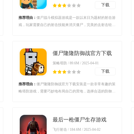
下载
推荐理由：
僵尸战斗模拟器游戏是一款以末日为题材的射击游
戏，玩家需要自己的射击技能来消灭僵尸，完美的去射击轻松
打败僵尸，努力生存下去，感兴趣的朋友可以来下载体验。
僵尸隆隆防御战官方下载
安装(ZOMBIE
策略塔防 / 89.6M / 2025-04-01
RUMBLE)v0.7019 安卓版
下载
推荐理由：
僵尸隆隆防御战官方下载安装是一款非常有趣的策
略塔防游戏，需要巧妙地布局自己的营地，选择合适的防御建
筑和陷阱来抵御僵尸的侵袭，保护自己和文明的发展。
最后一枪僵尸生存游戏
(Last of Shot: Zombie
飞行射击 / 184.6M / 2025-04-02
Survival)v1.2.2 安卓版