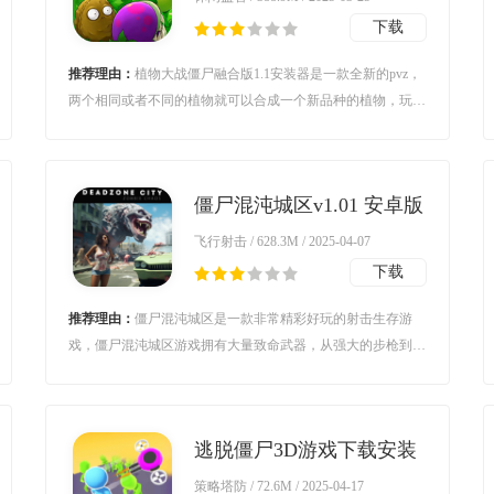
下载
推荐理由：
植物大战僵尸融合版1.1安装器是一款全新的pvz，
两个相同或者不同的植物就可以合成一个新品种的植物，玩家
自主融合，玩法多样，会产生很多新的植物等着玩家探索研
究，喜欢这款pvz的玩家赶紧去试一试吧。
僵尸混沌城区v1.01 安卓版
飞行射击 / 628.3M / 2025-04-07
下载
推荐理由：
僵尸混沌城区是一款非常精彩好玩的射击生存游
戏，僵尸混沌城区游戏拥有大量致命武器，从强大的步枪到毁
灭性的榴弹发射器。为每个任务选择合适的武器，以最高效率
消灭僵尸。快来下载挑战吧！
逃脱僵尸3D游戏下载安装
v1.0 安卓版
策略塔防 / 72.6M / 2025-04-17