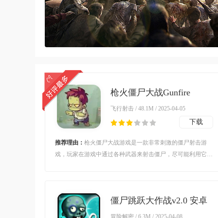
枪火僵尸大战Gunfire
Zombie游戏v1.0 安卓版
飞行射击 / 48.1M / 2025-04-05
下载
推荐理由：
枪火僵尸大战游戏是一款非常刺激的僵尸射击游
戏，玩家在游戏中通过各种武器来射击僵尸，尽可能利用它们
避免僵尸的攻击，努力生存下去，喜欢的朋友欢迎前来下载。
僵尸跳跃大作战v2.0 安卓
版
冒险解密 / 6.3M / 2025-04-08