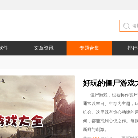
软件
文章资讯
专题合集
排行
好玩的僵尸游戏
僵尸游戏，也被称作丧尸
通常以末日、生存为主题，
机会。这里既有惊心动魄的
何，都能找到心仪之作。每
新鲜与刺激。