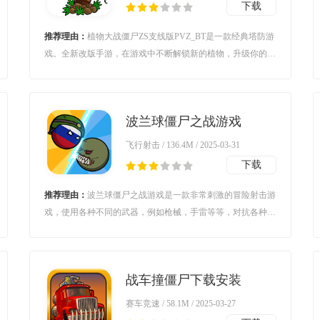
下载
推荐理由：
植物大战僵尸ZS支线版PVZ_BT是一款经典塔防游
戏。全新改版手游，在游戏中不断解锁新的植物，升级你的植
物能力，在不断增加的僵尸猛攻中生存下来，每个僵尸级别都
有不同，不同关卡中会出现不同的僵尸，了解它们的特性能
力，需要经过不断调整阵型，才能成功应对挑战。
波兰球僵尸之战游戏
(Countryballs - Zombie
飞行射击 / 136.4M / 2025-03-31
Attack)v0.3.8 安卓版
下载
推荐理由：
波兰球僵尸之战游戏是一款非常刺激的冒险射击游
戏，使用各种不同的武器，例如枪械，手雷等等，对抗各种恐
怖的僵尸，来保护自己的领地，喜欢的朋友欢迎前来下载体
验！
战车撞僵尸下载安装
v1.0.37 安卓版
赛车竞速 / 58.1M / 2025-03-27