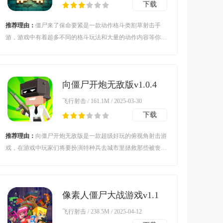
下载
推荐理由：
僵尸来了保命要紧是一款动作格斗类割草射击手
游，游戏中有着超多不同的格斗玩法和大量的动作内容等你来
解锁体验，在这里你可以尽情的去享受射击的乐趣，各种不同
的割草玩法和大量的技能特效等你来解锁！
向僵尸开炮无敌版v1.0.4
安卓版
飞行射击 / 161.1M / 2025-03-30
下载
推荐理由：
向僵尸开炮无敌版是一款超级好玩的俯视角射击游
戏，在游戏中玩家们将要扮演特种兵去城市里拯救那些被丧尸
围困的幸存者，因此你要控制自己的英雄单位在废墟里和其他
的僵尸进行战斗，通过自己风骚的走位和无敌的射击技巧去猎
杀那些强大的僵尸。
像素人僵尸大战游戏v1.1
安卓版
飞行射击 / 238.5M / 2025-04-12