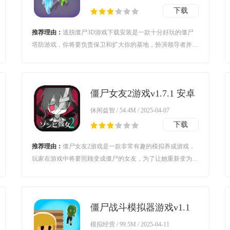
下载
推荐理由：
逃脱僵尸3D游戏下载安装是一款十分好玩的僵尸
塔防游戏，你将要负责保卫和扩大你的基地，扮演领导者并管
理所有资源，与僵尸作战，感兴趣的朋友可以来下载体验。
僵尸女友2游戏v1.7.1 安卓
版
休闲益智 / 54.4M / 2025-04-07
下载
推荐理由：
僵尸女友2游戏是一款非常有趣的模拟养成游戏，
玩家在游戏中将要照顾变成僵尸的女友，为了让她重新变为人
类，你将在医院中寻找任何可能的线索，喜欢的朋友欢迎前来
下载体验。
僵尸战斗模拟器游戏v1.1
安卓版
模拟经营 / 99.5M / 2025-04-11