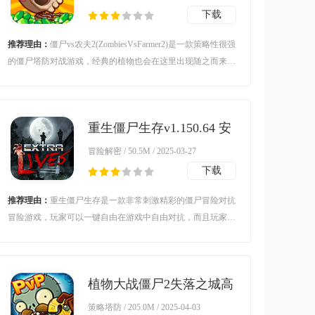
安卓版
下载
推荐理由：
僵尸vs农夫2(ZombiesVsFarmer2)是一款策略性很强
的僵尸塔防对战游戏，经典的植物也会在这里出现随之而来的
也有很多的僵尸，它们的目的就是要去占领你的花园，用你手
中的这些植物来进行防御，将其击败的话就能够闯关成功了，
各位都可以在这尽情的玩耍享受其中的乐趣。
重生僵尸生存v1.150.64 安
卓版
冒险解密 / 50.5M / 2025-03-27
下载
推荐理由：
重生僵尸生存是一款非常刺激精彩的僵尸冒险对抗
冒险游戏，玩家可以一键自由在游戏中自由对抗，而且玩家可
以快速对各个不同种类的僵尸进行射击，让你可以通过游戏获
得更多金币奖励，游戏中还有多个竞技对抗模式，能够让你在
游戏中自由挑战。
植物大战僵尸2失落之城高
清版v1.7.5 安卓版
策略塔防 / 205.0M / 2025-04-03