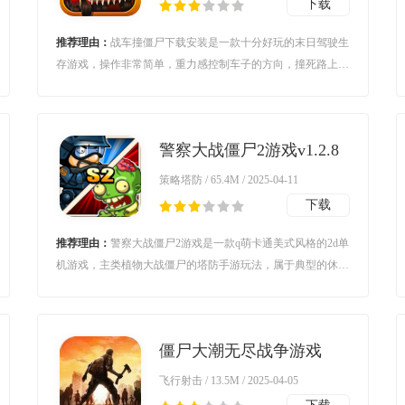
下载
推荐理由：
战车撞僵尸下载安装是一款十分好玩的末日驾驶生
存游戏，操作非常简单，重力感控制车子的方向，撞死路上的
僵尸，但是要躲避路障，撞上的话就会车毁人亡了，感兴趣的
朋友可以来下载体验。
警察大战僵尸2游戏v1.2.8
安卓版
策略塔防 / 65.4M / 2025-04-11
下载
推荐理由：
警察大战僵尸2游戏是一款q萌卡通美式风格的2d单
机游戏，主类植物大战僵尸的塔防手游玩法，属于典型的休闲
过关游戏，包含基地的人员养成以及建筑建设的系统内容，内
容丰富、操作多样，更可双向进行扮演，进攻、防御方任你选
择！
僵尸大潮无尽战争游戏
(Zombiflux: Sleepless
飞行射击 / 13.5M / 2025-04-05
War)v0.4.36 安卓版