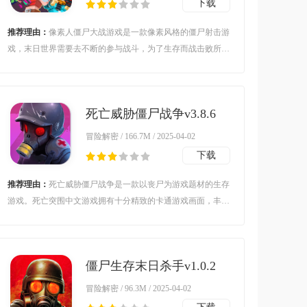
下载
推荐理由：
像素人僵尸大战游戏是一款像素风格的僵尸射击游
戏，末日世界需要去不断的参与战斗，为了生存而战击败所有
的僵尸寻求生存，感兴趣的朋友可以来下载。
死亡威胁僵尸战争v3.8.6
安卓版
冒险解密 / 166.7M / 2025-04-02
下载
推荐理由：
死亡威胁僵尸战争是一款以丧尸为游戏题材的生存
游戏。死亡突围中文游戏拥有十分精致的卡通游戏画面，丰富
的爆炸子弹特效，各种僵尸描绘的淋漓尽致，有趣的升级系统
设定，玩家通过击杀僵尸来获得资源升级自己的武器装备以及
技能。
僵尸生存末日杀手v1.0.2
最新版
冒险解密 / 96.3M / 2025-04-02