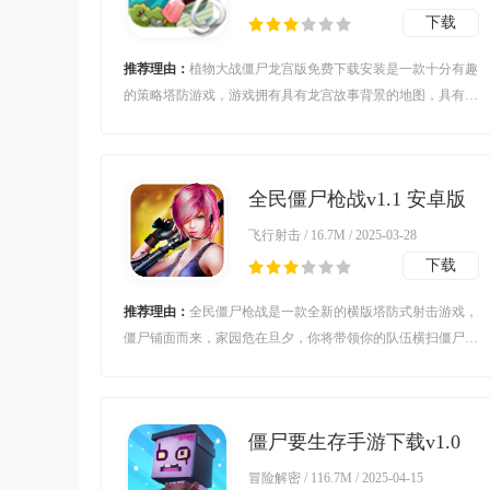
下载
推荐理由：
植物大战僵尸龙宫版免费下载安装是一款十分有趣
的策略塔防游戏，游戏拥有具有龙宫故事背景的地图，具有了
中国底蕴和丰富故事性，可以给予玩家不一样的植物大战僵尸
游戏体验。
全民僵尸枪战v1.1 安卓版
飞行射击 / 16.7M / 2025-03-28
下载
推荐理由：
全民僵尸枪战是一款全新的横版塔防式射击游戏，
僵尸铺面而来，家园危在旦夕，你将带领你的队伍横扫僵尸，
守卫家园。8种形象技能各异的角色，8种独特效果的武器，还
有多类型的技能可以自由升级，让你体验多样畅爽的射击感。
僵尸要生存手游下载v1.0
安卓版
冒险解密 / 116.7M / 2025-04-15