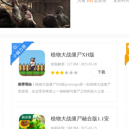
101
更新时间：2
共有
款应用
植物大战僵尸XH版
(pvzrouge)v2.1.1 安卓版
冒险解密 / 127.0M / 2025-03-28
下载
推荐理由：
植物大战僵尸XH版(pvzrouge)是一款植物大战僵尸
类游戏，在这里你将踏上一场植物与僵尸之间的战斗之旅，通
过策略布局植物，抵挡不断涌来的僵尸进攻，游戏融合了战
略、塔防和休闲元素，让玩家在保卫家园的过程中体验到乐趣
和挑战。
植物大战僵尸融合版1.1安
装器v7.0 安卓版
休闲益智 / 388.9M / 2025-03-25