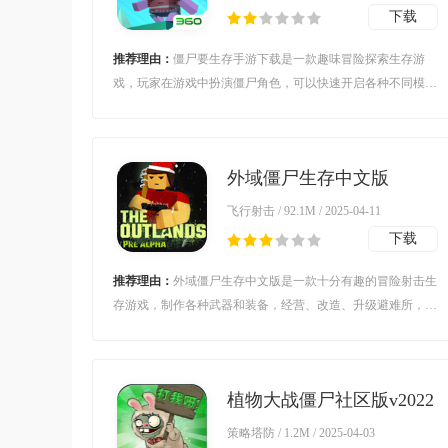
下载
推荐理由：
僵尸要生存手游下载是一款趣味冒险探索生存游
戏，玩家在游戏中扮演僵尸角色，可以快速开启各种不同模式
的地图，在游戏中生存寻宝，吞噬食物存活下去，各种趣味玩
法等待玩家探索。
外域僵尸生存中文版
v0.272a 安卓版
飞行射击 / 92.1M / 2025-04-11
下载
推荐理由：
外域僵尸生存中文版是一款十分有趣的冒险射击生
存游戏，制作各种武器和装备，经营、改造、升级避难所，让
更多的人活下去，对抗丧尸，击败僵尸，拯救世界，拯救全人
类。
植物大战僵尸社区版v2022
安卓版
策略塔防 / 1.2M / 2025-04-03