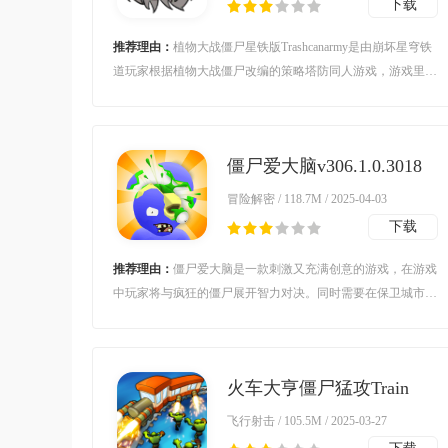
下载
推荐理由：
植物大战僵尸星铁版Trashcanarmy是由崩坏星穹铁
道玩家根据植物大战僵尸改编的策略塔防同人游戏，游戏里的
植物与僵尸也都是采用卡通风格的星铁人物，游戏里有着丰富
多样的关卡，全新的界面以及玩法让玩家在游玩的过程中可以
感受到无限的乐趣。
僵尸爱大脑v306.1.0.3018
安卓版
冒险解密 / 118.7M / 2025-04-03
下载
推荐理由：
僵尸爱大脑是一款刺激又充满创意的游戏，在游戏
中玩家将与疯狂的僵尸展开智力对决。同时需要在保卫城市的
过程中破解各种谜题，保卫人类免受僵尸威胁。此外，玩家还
可以与其他玩家组成团队，共同合作应对僵尸的进攻，玩家们
也可以体验更多僵尸射击游戏玩法。
火车大亨僵尸猛攻Train
Tycoon: Idle Defensev1.11
飞行射击 / 105.5M / 2025-03-27
安卓版