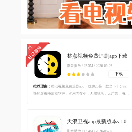
整点视频免费追剧app下载
2026v3.1.1 最新版
影音播放 / 67.5M / 2026-05-07
下载
推荐理由：
整点视频免费追剧app下载2025是一款当下十分火
热的影视播放器软件，占用内存小，无需登录，无广告，海量
影视资源通通免费看，感兴趣的朋友可以来下载体验一下。
天浪卫视app最新版本v1.0
官方版
影音播放 / 15.4M / 2026-05-07