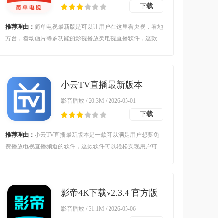
下载
推荐理由：
简单电视最新版是可以让用户在这里看央视，看地
方台，看动画片等多功能的影视播放类电视直播软件，这款软
件看任何频道都很快，无需等待，点击就能看，并且还将频道
进行了详细的分类，不管是央视还是地方台，都有详细的分
区，都是和电视同步直播，快来下载吧！
小云TV直播最新版本
v1.0.4 官方版
影音播放 / 20.3M / 2026-05-01
下载
推荐理由：
小云TV直播最新版本是一款可以满足用户想要免
费播放电视直播频道的软件，这款软件可以轻松实现用户可以
在手机上看电视，并且在这款软件中还有超多电视直播频道可
以选择，并且都有详细的分类，让你轻松就可以看电视，简单
方便还好用，快来试试吧。
影帝4K下载v2.3.4 官方版
影音播放 / 31.1M / 2026-05-06