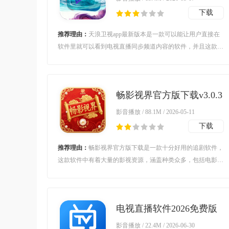
下载
推荐理由：
天浪卫视app最新版本是一款可以能让用户直接在
软件里就可以看到电视直播同步频道内容的软件，并且这款软
件还是没有广告并且不用收费的免费使用的，软件也不需要用
户登录或者是注册，甚至可以下载安装到电视上使用，延迟
短，轻松就可以看到你想看的内容。
畅影视界官方版下载v3.0.3
最新版
影音播放 / 88.1M / 2026-05-11
下载
推荐理由：
畅影视界官方版下载是一款十分好用的追剧软件，
这款软件中有着大量的影视资源，涵盖种类众多，包括电影，
电视剧，综艺，动漫等等，不需要会员就可以免费观看，而且
每天还会实时更新最新热播剧。软件内界面整洁无广告，多个
播放源可以切换，感兴趣的朋友快来下载体验吧。
电视直播软件2026免费版
v1.0.2.99 最新版
影音播放 / 22.4M / 2026-06-30