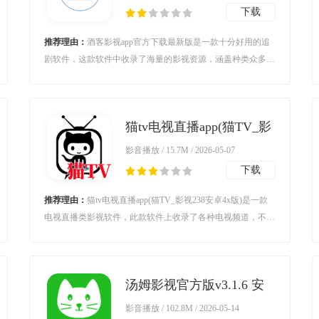
下载
推荐理由：
酒客影视app官方下载最新版是一款十分好用的追
剧软件，这款软件中收录了海量的影视资源，涵盖种类众多，
包括电影，电视剧，综艺，动漫等等，而且还不需要会员就可
以免费观看，每天实时更新最新热播剧。软件内界面整洁无广
告，还有多个播放元可以切换。感兴趣的朋友快来下载开启追
猫tv电视直播app(猫TV­_影
剧时光吧。
视238安卓4x版)v20240615
影音播放 / 15.7M / 2026-05-07
安卓版
下载
推荐理由：
猫tv电视直播app(猫TV­_影视238安卓4x版)是一款
电视直播类影视软件，此款软件上收录了各种电视频道，不仅
有你熟悉的央视频道和地方卫视，而且还有着其它国家的电视
频道，而直播画质清晰，毫无延迟，非常好用。对此款软件感
兴趣的用户不要错过，赶紧点击下载开始使用吧。
汤姆影视官方版v3.1.6 安
0.0_Release
卓版
影音播放 / 102.8M / 2026-05-14