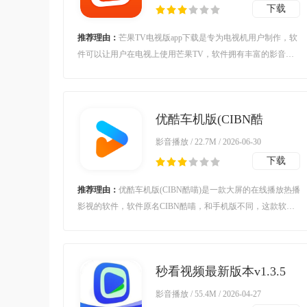
下载
推荐理由：
芒果TV电视版app下载是专为电视机用户制作，软
件可以让用户在电视上使用芒果TV，软件拥有丰富的影音视
听资源，播放高清流畅，正版优质，可以给予用户超棒的影视
体验。
优酷车机版(CIBN酷
喵)v13.0.1.3 安卓版
影音播放 / 22.7M / 2026-06-30
下载
推荐理由：
优酷车机版(CIBN酷喵)是一款大屏的在线播放热播
影视的软件，软件原名CIBN酷喵，和手机版不同，这款软件
可以大屏操作，不管是下载到电视上还是什么设备上都是全屏
的显示，软件中超多详细的分类以及用户可以看到自己的账号
信息，不管是电视剧还是电影，这里还能精准搜索播放。
秒看视频最新版本v1.3.5
手机版
影音播放 / 55.4M / 2026-04-27