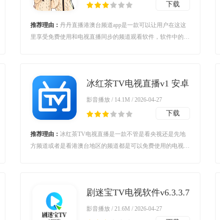
下载
推荐理由：
丹丹直播港澳台频道app是一款可以让用户在这这
里享受免费使用和电视直播同步的频道观看软件，软件中的内
容都是免费的，同时也不需要用户登录，并且界面没有广告，
还很干净整洁，本站带有教程，让用户可以轻松学会使用，软
件不仅可以在手机上用，在电视上也可以使用。
冰红茶TV电视直播v1 安卓
版
影音播放 / 14.1M / 2026-04-27
下载
推荐理由：
冰红茶TV电视直播是一款不管是看央视还是先地
方频道或者是看港澳台地区的频道都是可以免费使用的电视直
播软件，这款软件让用户享受了在手机上就可以免费看电视，
同时这款软件还可以安装到电视上进行使用，让每个用户都可
以享受免费不花钱不用登录的软件。
剧迷宝TV电视软件v6.3.3.7
官方版
影音播放 / 21.6M / 2026-04-27