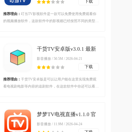
下载
推荐理由：
叮当TV影视软件是一款可以免费使用免费观看你
的视频播放软件，这款软件中的影视都已经按照不同的类型进
行分类，同时软件中你还可以看到很多不同的内容，点击就可
以播放，并且都是免费不花钱还不用看广告，软件不用登录就
可以点击使用，喜欢看免费的电视就来下载吧。
干货TV安卓版v3.0.1 最新
版
影音播放 / 50.5M / 2026-04-21
下载
推荐理由：
干货TV安卓版是可以让用户能在这里实现免费观
看电视剧电影等内容的追剧软件，在这款软件中你还可以看到
很多资源，这些都是可以播放的，同时软件还支持用户能够精
准都做自己要看的电视剧，不管是综艺还是电影都可以在这里
找到，都是最新资源，快来享受。
梦梦TV电视直播v1.1.0 官
方版
影音播放 / 11.9M / 2026-04-24