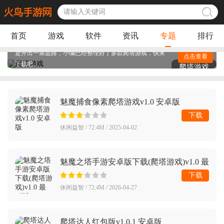
爬塔游戏主要就是爬塔玩法，游戏里的玩法大部分都是玩
家要选择比自己弱的对手进行挑战，挑战成功后就可以获
得相关的奖励进行升级，但是选择对手的路线也是有技巧
首页
游戏
软件
资讯
专题
排行
和策略的，这就看玩家的选择了，是稳步提升稳扎稳打还
是开出一条血路，小编已经整理好了多款爬塔游戏，快来
点击查看
下载吧。
爬塔游戏
魅魔捕食像素爬塔游戏v1.0 安卓版
下载
休闲益智 / 72.4M / 2025-04-02
魅魔之塔手游安卓版下载(爬塔游戏)v1.0 最
新版
下载
休闲益智 / 72.4M / 2026-04-27
爬塔达人红包版v1.0.1 安卓版