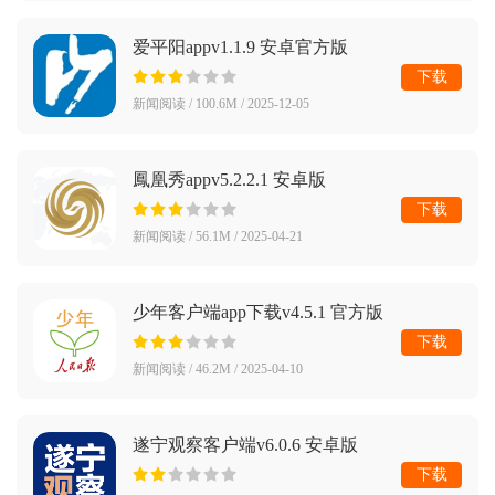
爱平阳appv1.1.9 安卓官方版
下载
新闻阅读 / 100.6M / 2025-12-05
鳳凰秀appv5.2.2.1 安卓版
下载
新闻阅读 / 56.1M / 2025-04-21
少年客户端app下载v4.5.1 官方版
下载
新闻阅读 / 46.2M / 2025-04-10
遂宁观察客户端v6.0.6 安卓版
下载