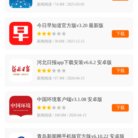
新闻阅读 / 74.4M / 2025-03-05
今日早知道官方版v3.20 最新版
下载
新闻阅读 / 30.6M / 2025-12-15
河北日报app下载安装v6.6.2 安卓版
下载
新闻阅读 / 67.4M / 2026-04-15
中国环境客户端v3.1.08 安卓版
下载
新闻阅读 / 100.0M / 2026-04-15
青岛新闻网手机版官方版v6.10.22 安卓版