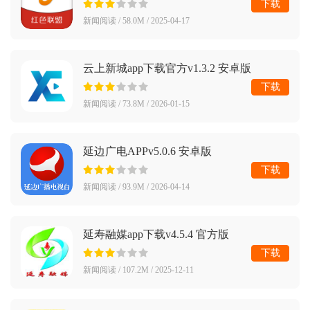
下载
新闻阅读 / 58.0M / 2025-04-17
云上新城app下载官方v1.3.2 安卓版
下载
新闻阅读 / 73.8M / 2026-01-15
延边广电APPv5.0.6 安卓版
下载
新闻阅读 / 93.9M / 2026-04-14
延寿融媒app下载v4.5.4 官方版
下载
新闻阅读 / 107.2M / 2025-12-11