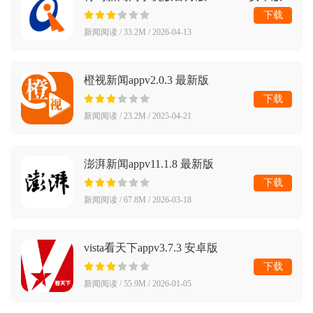
下载
新闻阅读 / 33.2M / 2026-04-13
橙视新闻appv2.0.3 最新版
下载
新闻阅读 / 23.2M / 2025-04-21
澎湃新闻appv11.1.8 最新版
下载
新闻阅读 / 67.8M / 2026-03-18
vista看天下appv3.7.3 安卓版
下载
新闻阅读 / 55.9M / 2026-01-05