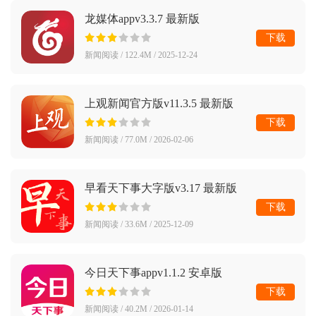
龙媒体appv3.3.7 最新版
下载
新闻阅读 / 122.4M / 2025-12-24
上观新闻官方版v11.3.5 最新版
下载
新闻阅读 / 77.0M / 2026-02-06
早看天下事大字版v3.17 最新版
下载
新闻阅读 / 33.6M / 2025-12-09
今日天下事appv1.1.2 安卓版
下载
新闻阅读 / 40.2M / 2026-01-14