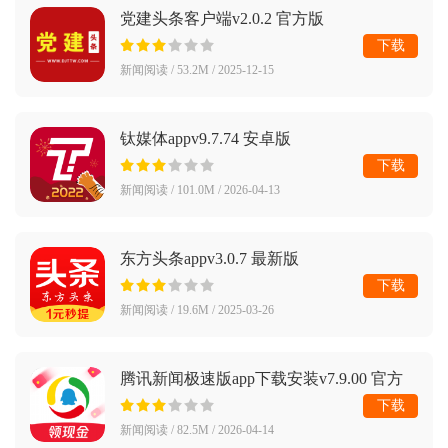
党建头条客户端v2.0.2 官方版
下载
新闻阅读 / 53.2M / 2025-12-15
钛媒体appv9.7.74 安卓版
下载
新闻阅读 / 101.0M / 2026-04-13
东方头条appv3.0.7 最新版
下载
新闻阅读 / 19.6M / 2025-03-26
腾讯新闻极速版app下载安装v7.9.00 官方
版
下载
新闻阅读 / 82.5M / 2026-04-14