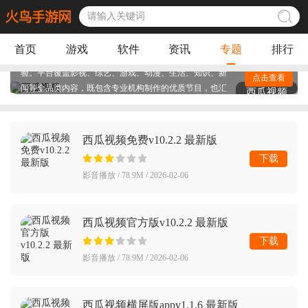
西瓜视频是字节跳动旗下的一款综合性视频平台，以海量
首页
游戏
软件
资讯
专题
排行
高清内容和智能推荐为核心，为用户提供沉浸式的视听体
验。平台覆盖影视、综艺、游戏、动漫、生活、知识、新
点击查看
闻等全品类内容，既包含专业机构制作的优质节目，也汇
西瓜视频
聚了众多创作者的原创作品。通过先进的算法技术，西瓜
视频能够精准分析用户兴趣，个性化推送符合偏好的视频
流，让每一次浏览都充满惊喜。感兴趣的朋友快来火鸟手
西瓜视频免费v10.2.2 最新版
游网下载体验吧！
下载
影音播放 / 78.9M / 2026-02-06
西瓜视频官方版v10.2.2 最新版
下载
影音播放 / 78.9M / 2026-02-06
西瓜视频横屏版appv1.1.6 最新版