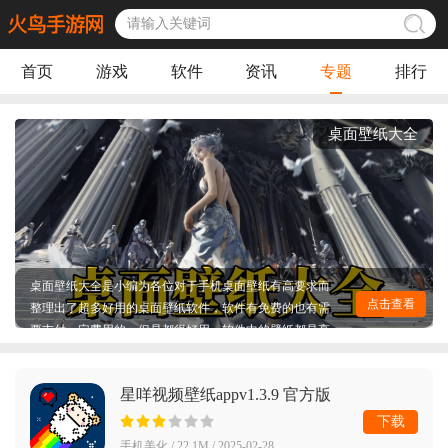
首页
游戏
软件
资讯
专题
排行
桌面壁纸大全
桌面壁纸大全是小编为各位对于手机桌面壁纸有高要求而
整理出了超多好用的桌面壁纸软件，软件有免费的也有需
点击查看
要支付一定费用的，但是都很好用，软件中的壁纸都是高
清的，并且都什么没有水印，也能很好的适应手机的桌面
的大小，并且都有很好的很详细的分类人，让用户能够快
速找到自己喜欢的风格或者是某个角色人物，快来收藏下
星咩视频壁纸appv1.3.9 官方版
载吧！
下载
手机美化 / 22.1M / 2025-02-28