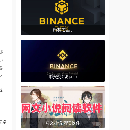
币某安app
那
小
各
体
币安交易所app
载
 安卓
网文小说阅读软件