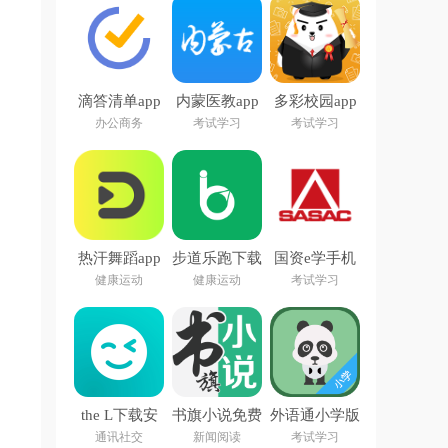
滴答清单app
内蒙医教app
多彩校园app
下载安装
最新版
办公商务
考试学习
考试学习
热汗舞蹈app
步道乐跑下载
国资e学手机
下载安装
安装
app下载安装
健康运动
健康运动
考试学习
the L下载安
书旗小说免费
外语通小学版
卓最新版本
阅读下载最新
APP官方最新
通讯社交
新闻阅读
考试学习
2026
版
版