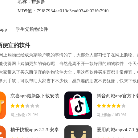
名称：
拼多多
MD5值：
79f87934ae019c3cad034fc02ffa79f0
pp
学生党购物软件
西便宜的软件
网上购物已经成为家喻户晓的事情的了，大部分人都习惯了在网上购物。
能使得网上购物更加的省心呢，当然是离不开一款好用的购物软件，今天
大家带来了买东西便宜的购物软件大全，用这些软件买东西都非常便宜，
拿到手软，可以帮助大家省下不少钱，感兴趣的朋友不要犹豫，快来下载
京喜app最新版下载安装
抖音商城app官方下
v6.0.0 安卓版
v39.6.0 最新版
网上购物 / 21.0M
网上购物 / 163.9M
柚子快报appv2.2.3 安卓
爱用商城appv4.7.1
版
版