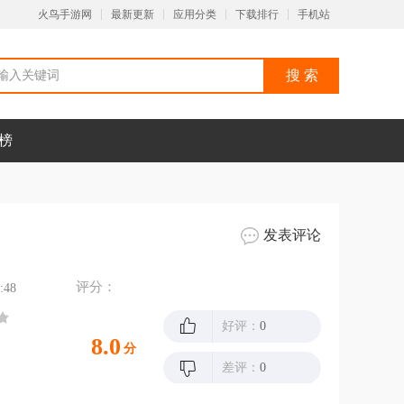
火鸟手游网
最新更新
应用分类
下载排行
手机站
榜
发表评论
评分：
:48
好评：
0
8.0
分
差评：
0