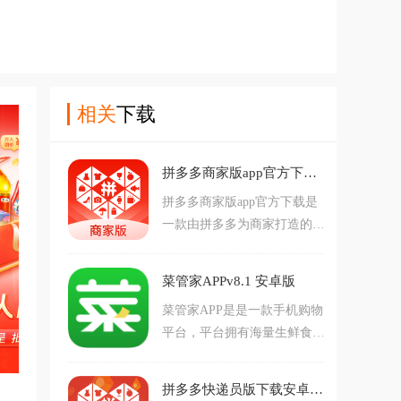
相关
下载
拼多多商家版app官方下载v7.4.2 最新版
拼多多商家版app官方下载是
一款由拼多多为商家打造的移
动端商家平台，软件拥有订单
管理，消息管理，经营管理等
菜管家APPv8.1 安卓版
等丰富功能，提高工作效率，
菜管家APP是是一款手机购物
帮助商家更好的经营管理店
平台，平台拥有海量生鲜食
铺，有需要的朋友可以来下载
品，品质优质，价格优惠，还
体验。
拥有丰富的活动福利，可以帮
拼多多快递员版下载安卓v1.54.0 最新版
助用户更智慧买菜购物，畅享