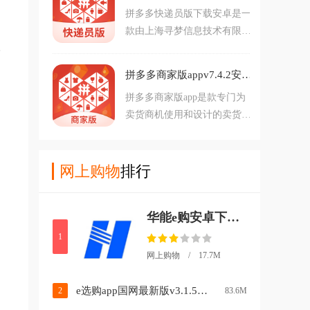
拼多多快递员版下载安卓是一
智慧便捷生活。
款由上海寻梦信息技术有限公
司专为快递员上门揽件开发的
福
一款应用，消费者在拼多多上
拼多多商家版appv7.4.2安卓最新版
预约寄件后，快递员根据下单
拼多多商家版app是款专门为
信心进行上么取件揽件等。
卖货商机使用和设计的卖货软
件，这款软件能够保证商家更
好地管理对应的商铺信息，同
时也是大家在使用的过程中，
网上购物
排行
也就是通过这一个软件就能够
很好地完成对商铺的控制，这
华能e购安卓下载v4.0.8 手机版
个也是大家在软件的使
1
网上购物 / 17.7M
e选购app国网最新版v3.1.5 安卓版
2
83.6M