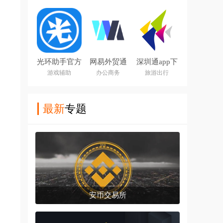
光环助手官方
网易外贸通
深圳通app下
正版app
app
载最新版
游戏辅助
办公商务
旅游出行
最新
专题
安币交易所