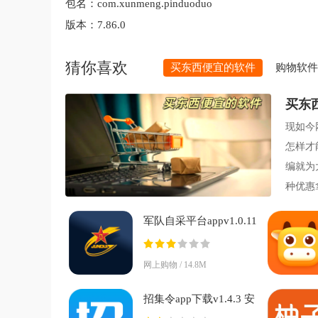
包名：
com.xunmeng.pinduoduo
版本：
7.86.0
猜你喜欢
买东西便宜的软件
购物软件a
买东
现如今
怎样才
编就为
种优惠
验吧。
军队自采平台appv1.0.11
安卓版
网上购物 / 14.8M
招集令app下载v1.4.3 安
卓版