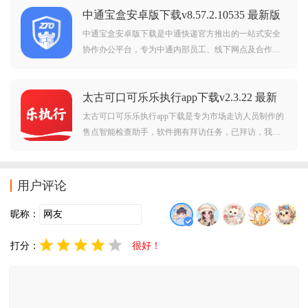
中通宝盒安卓版下载v8.57.2.10535 最新版
国网，你的私人办公助理。
中通宝盒安卓版下载是中通快递官方推出的一站式安全
协作办公平台，专为中通内部员工、线下网点及合作伙
伴打造，软件整合账号安全管控、即时通讯、云端办
公、业务协作等核心能力，搭建安全合规的移动办公环
太古可口可乐乐执行app下载v2.3.22 最新
境，简化企业办公流程，提升团队协作与业务处理效
版
率。
太古可口可乐乐执行app下载是专为市场走访人员制作的
售点智能检查助手，软件拥有拜访任务，已拜访，我的
等板块，涵盖了丰富的功能及服务，可以帮助更好的售
点智能检查，需要的朋友欢迎前来下载使用。
用户评论
昵称：
打分：
很好！