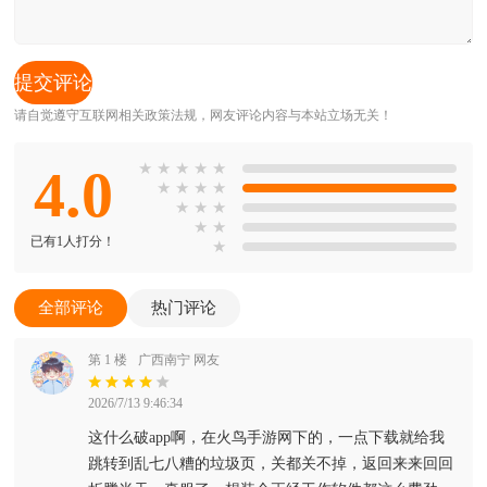
请自觉遵守互联网相关政策法规，网友评论内容与本站立场无关！
4.0
★
★
★
★
★
★
★
★
★
★
★
★
★
★
已有1人打分！
★
全部评论
热门评论
第 1 楼
广西南宁 网友
2026/7/13 9:46:34
这什么破app啊，在火鸟手游网下的，一点下载就给我
跳转到乱七八糟的垃圾页，关都关不掉，返回来来回回