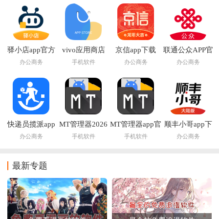
驿小店app官方
vivo应用商店
京信app下载
联通公众APP官
下载
app下载
方下载安装最新
办公商务
手机软件
办公商务
办公商务
版
快递员揽派app
MT管理器2026
MT管理器app官
顺丰小哥app下
下载
官方最新版本
方版下载
载
办公商务
手机软件
手机软件
办公商务
最新专题