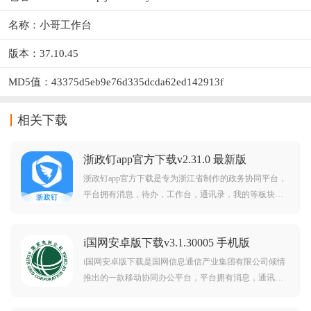
名称：小哥工作台
版本：37.10.45
MD5值：43375d5eb9e76d335dcda62ed142913f
相关下载
浙政钉app官方下载v2.31.0 最新版
浙政钉app官方下载是专为浙江省制作的政务协同平台，
平台拥有消息，待办，工作台，通讯录，我的等板块，
涵盖了用户日常政务工作所需的方方面面，可以帮助用
户更智慧高效协同工作，需要的朋友欢迎前来下载使
i国网安卓版下载v3.1.30005 手机版
用。
i国网安卓版下载是国网信息通信产业集团有限公司倾情
推出的一款移动协同办公平台，平台拥有消息，通讯
录，工作台，资讯，我的等板块，涵盖了用户日常工作
所需的方方面面，可以帮助用户更智慧高效移动工作，i