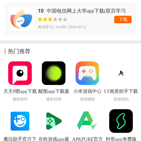
10
中国电信网上大学app下载(双百学习
圈)
下载
考试学习 / 14.4M / 2026-06-12
热门推荐
天天P图app下载
醒图app下载最
小米游戏中心
LT画质助手下载
安装免费手机版
新版
app官方正版
官方
摄影拍照
摄影拍照
游戏辅助
游戏辅助
魔玩助手官方下
谷歌游戏app最
APKPURE官方
秒剪app免费版