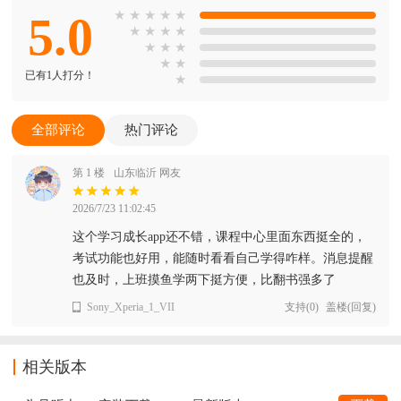
5.0
★
★
★
★
★
★
★
★
★
★
★
★
★
★
已有1人打分！
★
全部评论
热门评论
第 1 楼
山东临沂 网友
2026/7/23 11:02:45
这个学习成长app还不错，课程中心里面东西挺全的，
考试功能也好用，能随时看看自己学得咋样。消息提醒
也及时，上班摸鱼学两下挺方便，比翻书强多了
Sony_Xperia_1_VII
支持
(
0
)
盖楼(回复)
相关版本