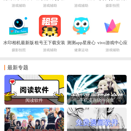
载最新版本
新版(Google
下载2026最新版
游戏辅助
游戏辅助
游戏辅助
摄影拍照
Play 游戏)
水印相机最新版
租号王下载安装
测测app星座心
vivo游戏中心应
本下载2026免费
2026
理情感问答社区
用市场app
摄影拍照
游戏辅助
健康运动
游戏辅助
最新专题
阅读软件
手机漫画软件合集