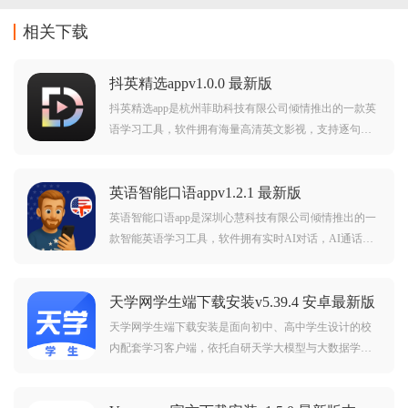
相关下载
抖英精选appv1.0.0 最新版
抖英精选app是杭州菲助科技有限公司倾情推出的一款英
语学习工具，软件拥有海量高清英文影视，支持逐句精
听，跟读模仿，边看边查词等等功能，可以给予用户更
有趣的英语学习体验，抖英精选，英语学习其实可以更
英语智能口语appv1.2.1 最新版
简单有趣。
英语智能口语app是深圳心慧科技有限公司倾情推出的一
款智能英语学习工具，软件拥有实时AI对话，AI通话，
场景化课程，精准发音评测，游戏化背单词，AI语法改
错等等功能，可以助力用户更智慧高效学习英语。
天学网学生端下载安装v5.39.4 安卓最新版
天学网学生端下载安装是面向初中、高中学生设计的校
内配套学习客户端，依托自研天学大模型与大数据学情
系统，深度对标新课标以及中高考考试大纲，覆盖英语
听力、口语、单词、写作四大核心板块，同时补充数学