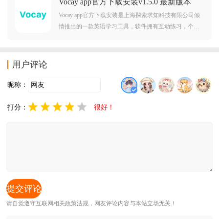
Vocay app官方下载安装v1.5.0 最新版本
同步微课、校内作业收发管理能力，支持教师布置线上
作业、同步学情数据，学生可自主开展专项刷题、错题
Vocay app官方下载安装是上海探索求知科技有限公司倾
复盘、趣味口
情推出的一款英语学习工具，软件拥有互动练习，个性
化课程，自适应学习路径，智能内容发现等等丰富功
能，可以助力用户更智慧高效学习英语，觉得不错的朋
友欢迎前来下载使用。
用户评论
昵称：
打分：
很好！
请自觉遵守互联网相关政策法规，网友评论内容与本站立场无关！