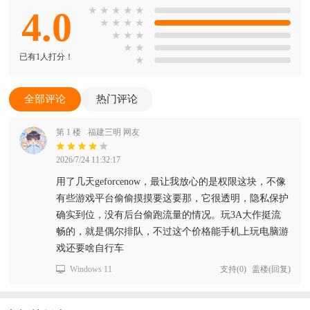
4.0
★
★
★
★
★
★
★
★
★
★
★
★
★
★
已有1人打分！
★
全部评论
热门评论
第 1 楼
福建三明 网友
2026/7/24 11:32:17
用了几天geforcenow，最让我放心的是权限这块，不像
有些游戏平台偷偷摸摸要这要那，它很透明，隐私保护
确实到位，没有后台偷跑流量的情况。玩3A大作挺流
畅的，就是偶尔排队，不过这个价格能手机上玩电脑游
戏还要啥自行车
Windows 11
支持
(
0
)
盖楼(回复)