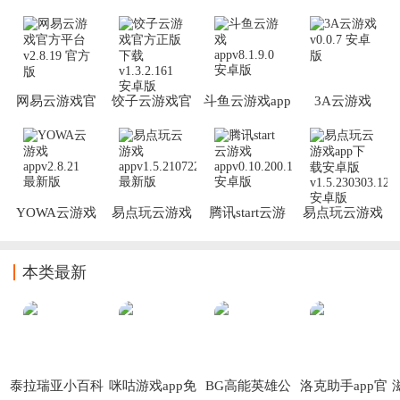
配置，手机不发烫，还无需更新游戏，可以让玩家更好的畅享
游戏乐趣，这里为了帮助朋友们更好使用云
网易云游戏官
饺子云游戏官
斗鱼云游戏app
3A云游戏
方平台
方正版下载
YOWA云游戏
易点玩云游戏
腾讯start云游
易点玩云游戏
app
app
戏app
app下载安卓版
本类最新
泰拉瑞亚小百科
咪咕游戏app免
BG高能英雄公
洛克助手app官