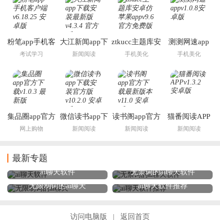
粉笔app手机客
大江新闻app下
ztkucc主题库安
测测网速app
户端
载安装最新版
卓仿苹果app
考试学习
新闻阅读
手机美化
手机美化
集品圈app官方
微信读书app下
读书阁app官方
猫番阅读APP
下载
载安装官方版
下载最新版本
网上购物
新闻阅读
新闻阅读
新闻阅读
最新专题
ai聊天软件
无禁词的ai聊天软件
无限制词的ai聊天
ai聊天软件推荐
访问电脑版
返回首页
|