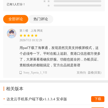
★
★
已有1人打分！
★
全部评论
热门评论
第 1 楼
上海 网友
2026/7/13 10:32:29
用pad下载了海事通，发现居然完美支持横屏模式，这
个必须夸一下。平时在船上追剧、查港口信息都方便多
了，大屏幕看着确实舒服。功能也挺全的，办船员证、
查航线啥的都能搞定，官方出品就是靠谱
Sony_Xperia_1_VII
支持
(
0
)
盖楼(回复)
相关版本
达龙云手机客户端下载v1.1.3.4 安卓版
下载