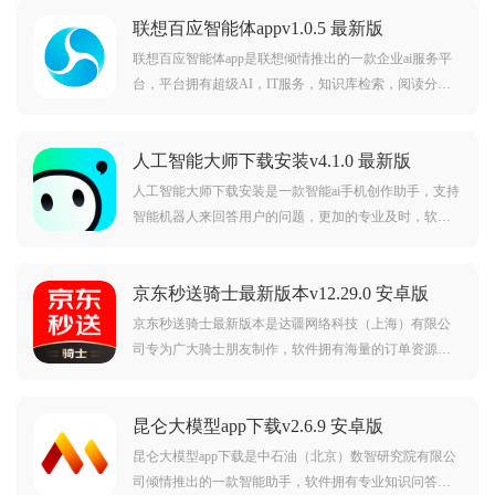
联想百应智能体appv1.0.5 最新版
联想百应智能体app是联想倾情推出的一款企业ai服务平
台，平台拥有超级AI，IT服务，知识库检索，阅读分
析，PPT助手，BI分析，云空间等等丰富功能，可以为企
业提供更智能高效的AI服务，需要的朋友欢迎前来下载
人工智能大师下载安装v4.1.0 最新版
使用。联想百应智能体是什么：在企业智能化转型加速
的浪潮
人工智能大师下载安装是一款智能ai手机创作助手，支持
智能机器人来回答用户的问题，更加的专业及时，软件
具有很强的安全维护系统对于用户的隐私加以保护，不
会被泄露。可以放心的使用，模仿人类聊天的真实场
京东秒送骑士最新版本v12.29.0 安卓版
景，同时当用户出现不想回答问题或者难以回答问题的
时候，智能机器人就会来帮助你解决这种尴尬的场面。
京东秒送骑士最新版本是达疆网络科技（上海）有限公
司专为广大骑士朋友制作，软件拥有海量的订单资源，
时间自由，对新手友好，收入丰厚，多劳多得，可以帮
助骑士更好的接单配送赚钱，京东秒送骑士，专业骑手
昆仑大模型app下载v2.6.9 安卓版
配送工具。京东秒送骑士app介绍：京东秒送目前已覆盖
全国
昆仑大模型app下载是中石油（北京）数智研究院有限公
司倾情推出的一款智能助手，软件拥有专业知识问答，