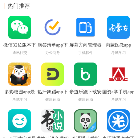
热门推荐
微信32位版本下
滴答清单app下
屏幕方向管理器
内蒙医教app
载官方
载安装
app
通讯社交
办公商务
手机软件
考试学习
多彩校园app最
热汗舞蹈app下
步道乐跑下载安
国资e学手机app
新版
载安装
装
下载安装
考试学习
健康运动
健康运动
考试学习