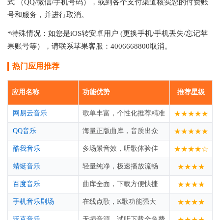
式 （QQ/微信/手机号码），或到各个支付渠道核实您的付费账
号和服务，并进行取消。
*特殊情况：如您是iOS转安卓用户 (更换手机/手机丢失/忘记苹
果账号等），请联系苹果客服：4006668800取消。
热门应用推荐
应用名称
功能优势
推荐星级
网易云音乐
歌单丰富，个性化推荐精准
★★★★★
QQ音乐
海量正版曲库，音质出众
★★★★★
酷我音乐
多场景音效，听歌体验佳
★★★★☆
蜻蜓音乐
轻量纯净，极速播放流畅
★★★★
百度音乐
曲库全面，下载方便快捷
★★★★
手机音乐剧场
在线点歌，K歌功能强大
★★★★
沃克音乐
无损音源，试听下载全免费
★★★★