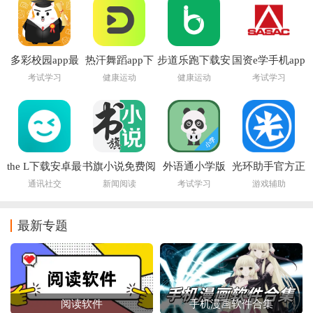
多彩校园app最
热汗舞蹈app下
步道乐跑下载安
国资e学手机app
新版
载安装
装
下载安装
考试学习
健康运动
健康运动
考试学习
the L下载安卓最
书旗小说免费阅
外语通小学版
光环助手官方正
新版本2026
读下载最新版
APP官方最新版
版app
通讯社交
新闻阅读
考试学习
游戏辅助
最新专题
阅读软件
手机漫画软件合集