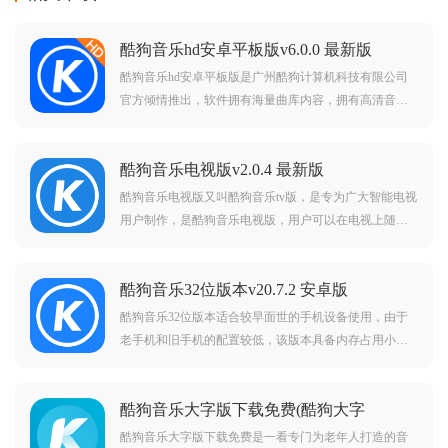
酷狗音乐hd安卓平板版v6.0.0 最新版
酷狗音乐hd安卓平板版是广州酷狗计算机科技有限公司
官方倾情推出，软件拥有海量曲库内容，拥有高清音
质，多样音效，还可以随心切换横竖屏，可以给予用户
超棒的音乐体验，喜欢听歌的朋友可千万不要错过啦。
酷狗音乐电视版v2.0.4 最新版
酷狗音乐电视版又叫酷狗音乐tv版，是专为广大智能电视
用户制作，是酷狗音乐电视版，用户可以在电视上随时
随地畅享无限音乐乐趣，高清音质，海量歌曲，还拥有
猜你喜欢，每日推荐，小憩空间，最近播放等功能，电
酷狗音乐32位版本v20.7.2 安卓版
视听歌，就选酷狗音乐tv版。
酷狗音乐32位版本适合较早面世的手机设备使用，由于
老手机和旧手机的配置较低，该版本具备内存占用小，
界面简洁，运行稳定流畅的特点，千万高品质正版曲库
随心听，歌多，音效多，音质好，有需要的朋友赶紧下
酷狗音乐大字版下载免费(酷狗大字
载安装体验吧。酷狗音乐64位版本下载，适合大部分手
版)v3.0.6 安卓版
机设备
酷狗音乐大字版下载免费是一看专门为老年人打造的音