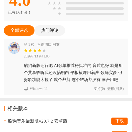
★
★
★
★
★
已有1人打分！
★
全部评论
热门评论
第 1 楼
河南周口 网友
2026/7/13 9:41:03
酷狗新版还行吧 AI歌单推荐得挺准的 音质也好 就是那
个共享收听我还没搞明白 平板横屏用着爽 歌确实多 但
剪歌功能太拉了 就个裁剪 连个转场都没有 凑合用吧
Windows 11
支持
(
0
)
盖楼(回复)
相关版本
酷狗音乐最新版v20.7.2 安卓版
下载