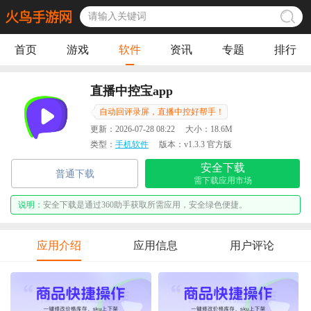
首页
游戏
软件
资讯
专题
排行
直播中控宝app
自动回评录屏，直播中控好帮手！
更新：
2026-07-28 08:22
大小：
18.6M
类型：
手机软件
版本：
v1.3.3 官方版
安全下载
普通下载
需下载应用市场
说明：
安全下载是通过360助手获取所需应用，安全绿色便捷。
应用介绍
应用信息
用户评论