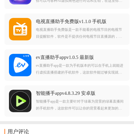
你可以与各种AI虚拟角色进行对话和互动，在这里你可
以见到各种不同设定的角色，每个角色都可以给你带来
完全不同的体验，而且软件中的虚拟角色都会24小时守
电视直播助手免费版v1.1.0 手机版
护在你的身旁。对破次元恋人app感兴趣的用户不要错
过，欢
电视直播助手免费版是一款不能看的电视节目的电视节
目提醒软件，软件是不提供任何电视节目直播源的，这
款软件只是会告诉你接下来会有什么节目在哪个频道播
出，用户可以使用这款软件进行预约，软件会提醒用户
ev直播助手appv1.0.5 最新版
的，这样在到了时间的时候，用户可以不错过自己喜欢
的精彩
ev直播助手app是一款为手机版本的可以在手机上就能进
行虚拟直播搭建的手机软件，这款软件能过够实现就算
不在绿幕前面也可以做到虚拟背景的直播搭建，软件中
有很多好用的功能，比如一些美颜的程度是可以设置
智能播手appv4.8.3.29 安卓版
的，一些背景是可以更换的，超多的素材。
智能播手app是一款主要针对于绿幕为背景的绿幕直播间
的手机软件，这款软件可以让你的背景看起来更加的逼
真，从而让用户达到直播的效果，软件中功能都很简单
使用，就算你是第一次接触这类软件也能轻松操作，如
果你用绿幕作为背景直播的话，就来下载这款软件吧。
用户评论