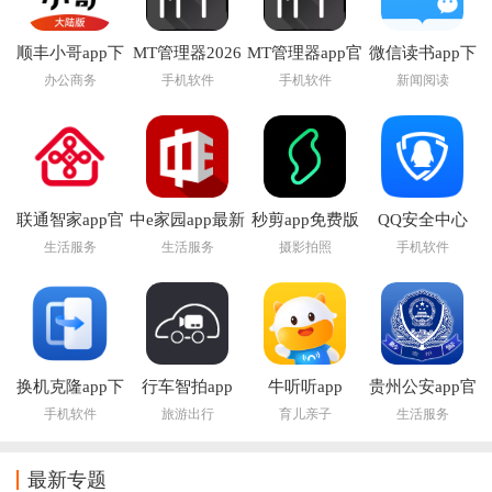
顺丰小哥app下
MT管理器2026
MT管理器app官
微信读书app下
载
官方最新版本
方版下载
载安装官方版
办公商务
手机软件
手机软件
新闻阅读
联通智家app官
中e家园app最新
秒剪app免费版
QQ安全中心
方正版
版下载安装
2026最新版本
生活服务
生活服务
摄影拍照
手机软件
换机克隆app下
行车智拍app
牛听听app
贵州公安app官
载
方下载
手机软件
旅游出行
育儿亲子
生活服务
最新专题