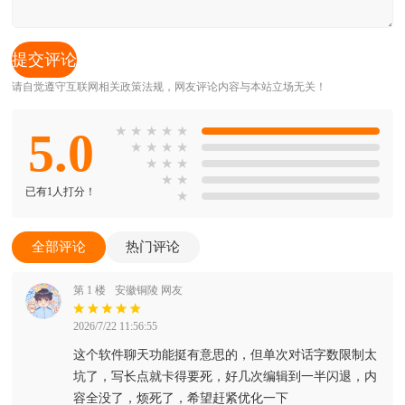
请自觉遵守互联网相关政策法规，网友评论内容与本站立场无关！
5.0
★
★
★
★
★
★
★
★
★
★
★
★
★
★
已有1人打分！
★
全部评论
热门评论
第 1 楼
安徽铜陵 网友
2026/7/22 11:56:55
这个软件聊天功能挺有意思的，但单次对话字数限制太
坑了，写长点就卡得要死，好几次编辑到一半闪退，内
容全没了，烦死了，希望赶紧优化一下