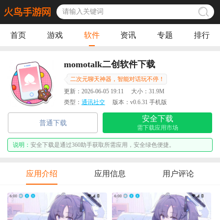
首页
游戏
软件
资讯
专题
排行
momotalk二创软件下载
二次元聊天神器，智能对话玩不停！
更新：
2026-06-05 19:11
大小：
31.9M
类型：
通讯社交
版本：
v0.6.31 手机版
安全下载
普通下载
需下载应用市场
说明：
安全下载是通过360助手获取所需应用，安全绿色便捷。
应用介绍
应用信息
用户评论