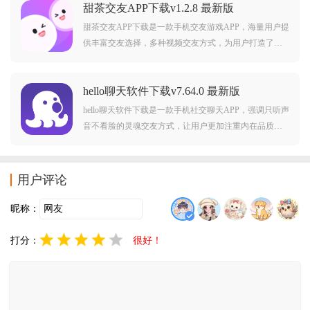
甜茶交友APP下载v1.2.8 最新版
友，让交友更精准，一键发起搭讪，把握每一个交友机
遇。
甜茶交友APP下载是一款手机交友游戏APP，海量用户提
供丰富交友选择，多种视频交友方式，为用户打造了一
个便捷、高效、真实且有趣的社交平台，独特的音视频
交友方式，让用户能够直接面对面交流，减少了文字沟
hello聊天软件下载v7.64.0 最新版
通的局限性，为用户提供多样化的交流场景和互动机
会，社交体验更加丰富多彩！
hello聊天软件下载是一款手机社交聊天APP，强调只听声
音不看脸的灵魂交友方式，让用户更加注重内在品质和
声音的魅力，旨在为用户提供高效、便捷的沟通体验，
提供丰富的聊天功能和多样化的表情符号，让沟通更加
生动有趣，游戏、开黑、语音、交友，这里都有！
用户评论
昵称：
打分：
很好！