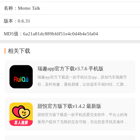
名称：Momo Talk
版本：0.6.31
MD5值：6a21a81dc889bfdf51e4c0d4b4e5fa04
相关下载
瑞趣app官方下载v3.7.6 手机版
瑞趣app官方下载是一款手机社交app，原创汽车视频节
目，及时有趣，通俗易懂，让你选车不就纠结，汇聚知
名汽车媒体人，从年轻、时尚的角度带你快速了解新
车，每天提供原创汽车新闻、新车资讯、专业车评，及
甜悦官方版下载v1.4.2 最新版
车圈新鲜事，让用户都能在线聊天不无聊，享受智能的
生活。
甜悦官方版下载是一款手机恋爱交友软件，平台上的海
量用户提供了无限的交友可能，无论您是寻找灵魂伴
侣，还是希望拓宽朋友圈，甜悦都能满足您的需求，发
现感兴趣的对象，根据您的兴趣爱好，智能推送潜在好