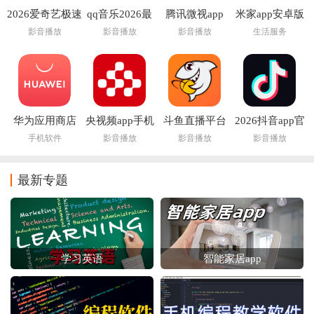
2026爱奇艺极速
qq音乐2026最
腾讯微视app
米家app安卓版
版app
新版本
影音播放
影音播放
影音播放
生活服务
华为应用商店
央视频app手机
斗鱼直播平台
2026抖音app官
app(华为应用市
版
app
方正版
手机软件
影音播放
影音播放
影音播放
场AppGallery)
最新专题
学习英语
智能家居app