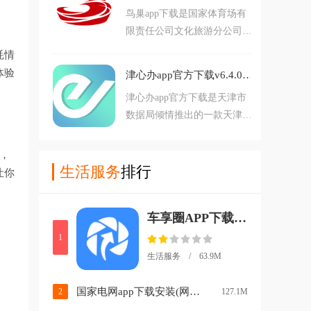
有需要的朋友快
鸟巢app下载是国家体育场有
能寻宠，线上问诊等等功能服
限责任公司文化旅游分公司倾
务，可以帮助用户更智慧养
情推出的一款国家体育场官方
宠，帕奇宠，您的智能养宠助
耗情
移动应用，软件拥有首页，商
手。帕奇宠App介绍：帕奇
体验
津心办app官方下载v6.4.0 安卓版
城，票夹，我的等板块，涵盖
宠，你的智慧养宠伙
津心办app官方下载是天津市
了关于鸟巢方方面面功能服
数据局倾情推出的一款天津政
务，可以助力用户更好的玩转
务服务移动应用，软件拥有生
鸟巢，需要的朋友欢迎前来下
活服务，政务服务，新闻资讯
载使用。
，
等等丰富功能，覆盖了用户生
生活服务
排行
让你
活政务服务所需的方方面面，
可以助力用户畅享更智慧便捷
车享圈APP下载安装v2.3.1 最新版
天津生活，欢迎前来下载使
用。津心办是干什么的：津心
1
办APP是原“天津
生活服务 / 63.9M
国家电网app下载安装(网上国网)v3.2.3 最新版
2
127.1M