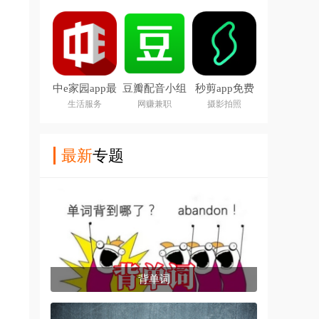
中e家园app最
豆瓣配音小组
秒剪app免费
新版下载安装
app
版
生活服务
网赚兼职
摄影拍照
最新
专题
背单词