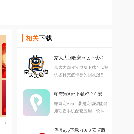
相关
下载
京大大回收安卓版下载v2026.02.09 最新版
京大大回收安卓版下载可以提
供各种充值卡券的回收服务软
件。这款软件可以帮助用户来
回收各种卡券，例如中国电
帕奇宠App下载v3.2.0 安卓版
信、移动和联通的话费卡，中
帕奇宠App下载是宠物智能健
石化和中石油的充值卡等等各
康项圈手机配套应用，软件可
种卡券都可以回收，而且软件
以帮助用户手机和设备连接，
还有多种体现方式可以极速到
实现宠物状态实时查看，宠物
账，使得用户用的更加放心。
鸟巢app下载v1.6.0 安卓版
健康数据实时监测，还拥有智