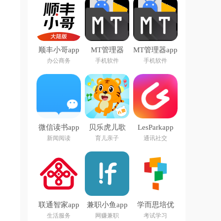
顺丰小哥app
MT管理器
MT管理器app
下载
2026官方最
官方版下载
办公商务
手机软件
手机软件
新版本
微信读书app
贝乐虎儿歌
LesParkapp
下载安装官方
app
新闻阅读
育儿亲子
通讯社交
版
联通智家app
兼职小鱼app
学而思培优
官方正版
生活服务
网赚兼职
考试学习