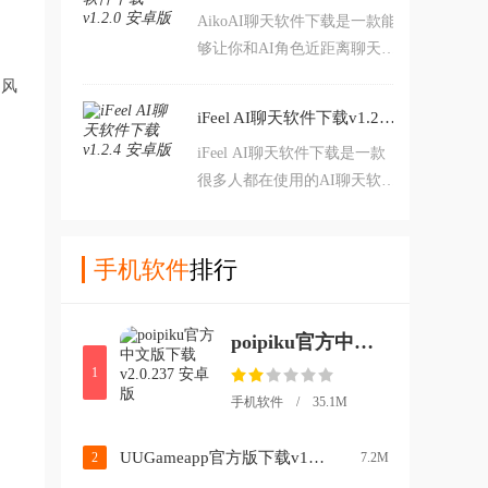
AikoAI聊天软件下载是一款能
里面的所有内容都可以自定义
够让你和AI角色近距离聊天互
修改，感兴趣的话来本站体验
动的软件，里面的角色数量有
一番吧。
属风
很多，每天都能够和她们进行
iFeel AI聊天软件下载v1.2.4 安卓版
各方面互动，除此之外你还可
iFeel AI聊天软件下载是一款
以赠送她们道具来获得好感
很多人都在使用的AI聊天软
度，整体玩法没有任何的的限
件，里面的玩法内容有很多，
制，感兴趣的话来本站下载
你可以按照自己的想法来体验
吧。
该软件，随着聊天次数增加，
手机软件
排行
你们能够聊的话题会更多，同
时还可以解锁该角色许多精美
poipiku官方中文版下载v2.0.237 安卓版
的图片哦。
1
手机软件 / 35.1M
UUGameapp官方版下载v1.0.1 中文版
2
7.2M