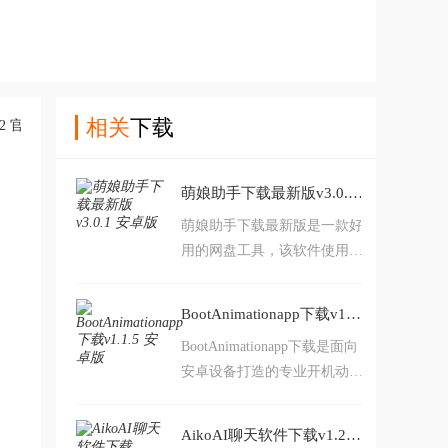
相关
下载
萌娘助手下载最新版v3.0.1 安卓版
萌娘助手下载最新版是一款好
用的网盘工具，该软件使用没
有任何限制，里面的储存空间
有很大，可以随意下载各种磁
BootAnimationapp下载v1.1.5 安卓版
力链接，同时支持多个任务在
BootAnimationapp下载是面向
线下载，界面特别的干净整
安卓设备打造的专业开机动画
洁，操作过程很简单，感兴趣
定制工具，打破手机厂商固化
的话来本站下载吧。
的启动画面限制，让每一次开
AikoAI聊天软件下载v1.2.0 安卓版
机重启都拥有专属视觉画面，