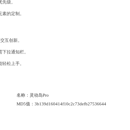
优先级。
元素的定制。
的交互创新。
需下拉通知栏。
能轻松上手。
名称：
灵动岛Pro
MD5值：
3b139d160414f10c2c73defb27536644