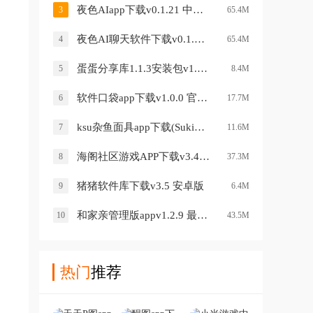
夜色AIapp下载v0.1.21 中文版
3
65.4M
夜色AI聊天软件下载v0.1.21 中文版
4
65.4M
蛋蛋分享库1.1.3安装包v1.1.3 免费版
5
8.4M
软件口袋app下载v1.0.0 官方版
6
17.7M
ksu杂鱼面具app下载(SukiSU Ultra)v4.1.3 中文版
7
11.6M
海阁社区游戏APP下载v3.4 安卓版
8
37.3M
猪猪软件库下载v3.5 安卓版
9
6.4M
和家亲管理版appv1.2.9 最新版
10
43.5M
热门
推荐