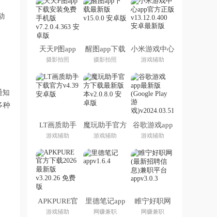
动
天天P图app
醒图app下载
小米游戏中心
下载安装免费
最新版
app官方正版
摄影拍照
摄影拍照
游戏辅助
手机版
通知
多种
LT画质助手
魔玩助手官方
谷歌游戏app
下载官方
下载最新版本
最新版
游戏辅助
游戏辅助
游戏辅助
(Google Play
游戏)
APKPURE官
里德笔记app
睢宁好职网
方下载2026
(最新招聘信
游戏辅助
网赚兼职
网赚兼职
最新版
息)兼职平台