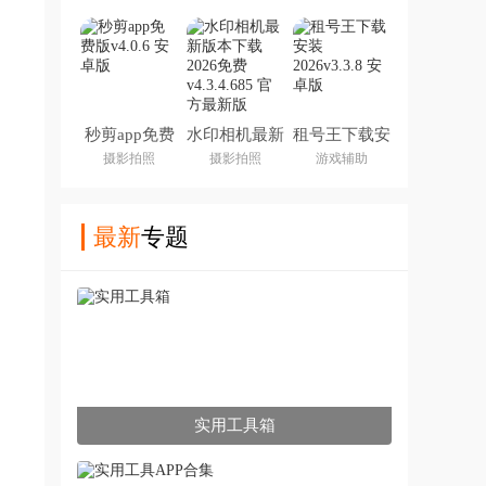
app
秒剪app免费
水印相机最新
租号王下载安
版
版本下载
装2026
摄影拍照
摄影拍照
游戏辅助
2026免费
最新
专题
实用工具箱