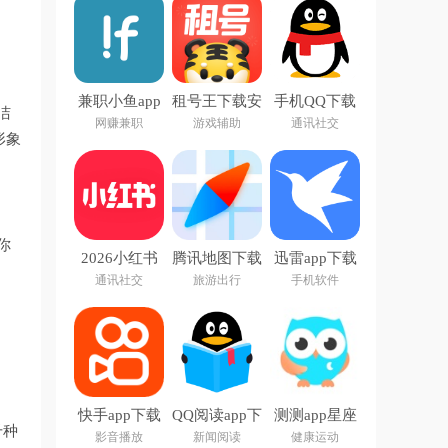
兼职小鱼app
租号王下载安
手机QQ下载
洁
装2026
官方正版
网赚兼职
游戏辅助
通讯社交
形象
你
2026小红书
腾讯地图下载
迅雷app下载
app最新版
手机导航
安装2026
通讯社交
旅游出行
手机软件
2026版
快手app下载
QQ阅读app下
测测app星座
千种
最新版
载官方版
心理情感问答
影音播放
新闻阅读
健康运动
社区