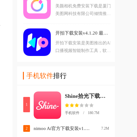
美颜相机免费安装下载是厦门
户更好的创作视频，功能强
美图网科技有限公司倾情推出
大，使用简单方便，需要的朋
的一款手机美颜相机软件，软
友欢迎前来下载使用。
，
件拥有拍照、视频、修图等功
开拍下载安装v4.1.20 最新版
能，涵盖了苹果、微单、CC
开拍下载安装是美图推出的AI
D、胶片等多种拍摄模式，可
口播视频智能制作工具，软件
以满足人像、vlog、合照等多
支持AI写脚本，拍视频，做剪
元场景，并且软件还搭载AI换
辑等，涵盖剪辑，行业专属模
装、精修、写真生成等功能，
板，AI数字人，画质修复等多
手机软件
排行
助力用户轻松拍出高清质感大
元功能，适配多行业短视频营
片。
销，解决创作者选题、出镜、
Shine拾光下载安装v1.2.5 安卓版
剪辑难题，助力自媒体轻松起
号，高效出片。
1
手机软件 / 180.7M
nimoo Ai官方下载安装v1.0.0 安卓版
2
7.2M