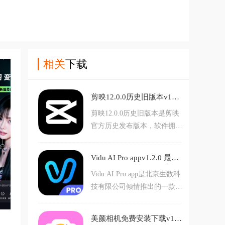
相关
下载
剪映12.0.0历史旧版本v12.0.0 老版本
剪映12.0.0历史旧版本是剪映
官方历史发布版本，软件拥有
切割，变速，倒放，贴纸，字
体，抖音独家曲库，专业风格
Vidu AI Pro appv1.2.0 最新版
滤镜等等丰富功能，可以帮助
Vidu AI Pro app是北京生数科
用户更好的剪辑创作视频，需
技有限公司倾情推出的一款AI
要的朋友赶紧前来下载使用
视频生成工具，软件拥有文生
吧。
视频与图生视频，智能音频整
美颜相机免费安装下载v13.1.00 最新版
合等等丰富功能，可以助力用