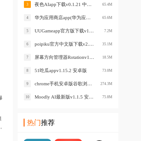
夜色AIapp下载v0.1.21 中文版
3
65.4M
华为应用商店app(华为应用市场AppGallery)v15.2.2.300 官方最新版
4
65.6M
UUGameapp官方版下载v1.0.1 中文版
5
7.2M
poipiku官方中文版下载v2.0.237 安卓版
6
35.1M
屏幕方向管理器Rotationv1.0.12 安卓版
7
18.5M
51吃瓜appv1.15.2 安卓版
8
73.0M
chrome手机安卓版谷歌浏览器v138.0.7204.179 最新版
9
274.3M
Moodly AI最新版v1.1.5 安卓版
10
75.8M
爆
模
热门
推荐
，