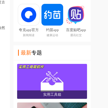
复古
自然
夸克app官方
约苗app
百度贴吧app
正版下载
下载安装
新闻阅读
健康运动
通讯社交
2026
最新
专题
实用工具箱