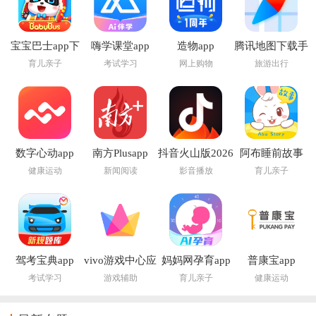
宝宝巴士app下
嗨学课堂app
造物app
腾讯地图下载手
载安装
机导航2026版
育儿亲子
考试学习
网上购物
旅游出行
数字心动app
南方Plusapp
抖音火山版2026
阿布睡前故事
最新版
app
健康运动
新闻阅读
影音播放
育儿亲子
驾考宝典app
vivo游戏中心应
妈妈网孕育app
普康宝app
用市场app
考试学习
游戏辅助
育儿亲子
健康运动