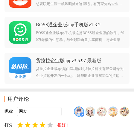
想要职场生涯一帆风顺就来这里吧，有万家知名企业数
百万员工选择的软件，18年匠心之作让你随时随地都能
学习。
BOSS通企业版app手机版v1.3.2
BOSS通企业版app手机版这是BOSS通企业版的软件，60
0万老板的生意群，与全球独角兽共享商机，与企业家实
时沟通，一键关注、约谈，高端人脉全打通，线上发布
好商机，快速抢占好资源，速来亮出你的项目，物美价
货拉拉企业版appv3.5.97 最新版
廉，精挑
货拉拉企业版app是由深圳依时货拉拉科技有限公司专为
企业货运开发的一款app，能帮助企业节省35%的货运费
用，提供各种货运方案满足企业各种货运需求。货拉拉
企业版app介绍：货拉拉企业版，超100万家企业选择的
专业货运平台，提供各行企业货运的解决方案。货拉拉
用户评论
企业
昵称：
打分：
很好！