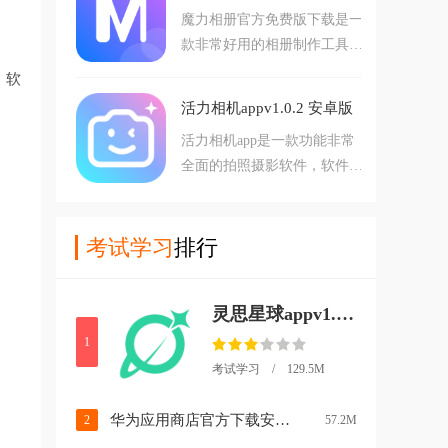
魔力相册官方免费版下载是一
面，可以助力用户更智慧高效
款非常好用的相册制作工具软
得力批发采购，得力订货宝，
件，软件内置拥有海量的制作
好品质，选得力。得力订货宝
，软
模版供大家参考学习，大家还
app介绍：得力订货宝，得力
活力相机appv1.0.2 安卓版
可以直接使用模版一键制作出
官方一站式采购服
活力相机app是一款功能非常
自己喜欢的作品相册，而且软
全面的拍照摄影软件，软件内
件内每天都会更新最新的模版
拥有海量的素材模版，让用户
内容如：生日、亲子、宝宝、
可以快速的制作出自己喜欢的
节假日、明星、情侣表白、旅
视频图片作品，软件内还提供
考试学习
排行
行记录、友谊岁月、同学聚
了实时预览功能，让您在按下
会、婚礼现场、古风文艺、影
快门之前就能预见到最终成
视剧等等分类，感
灵思星球appv1.20.4 最新版
果，帮助用户更好的能拍出自
己预期的满意照片，喜欢的朋
1
友赶紧来下载试试吧。
考试学习 / 129.5M
华为应用商店官方下载安装(华为应用市场)v16.5.1.300 最新版本
2
57.2M