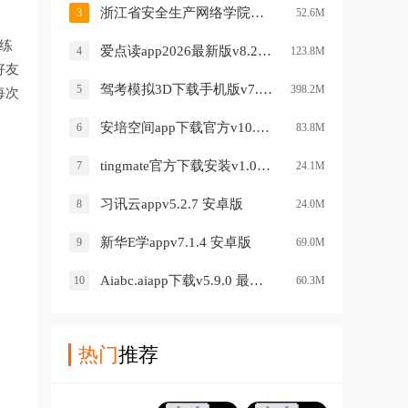
浙江省安全生产网络学院官方下载v1.9.2 最新版
3
52.6M
练
爱点读app2026最新版v8.2.0 安卓版
4
123.8M
好友
驾考模拟3D下载手机版v7.5.6 安卓版
5
398.2M
每次
安培空间app下载官方v10.5.17 安卓版最新版本
6
83.8M
tingmate官方下载安装v1.0.4 安卓版
7
24.1M
习讯云appv5.2.7 安卓版
8
24.0M
新华E学appv7.1.4 安卓版
9
69.0M
Aiabc.aiapp下载v5.9.0 最新版
10
60.3M
热门
推荐