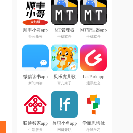
顺丰小哥app
MT管理器
MT管理器app
下载
2026官方最
官方版下载
办公商务
手机软件
手机软件
新版本
微信读书app
贝乐虎儿歌
LesParkapp
下载安装官方
app
新闻阅读
育儿亲子
通讯社交
版
联通智家app
兼职小鱼app
学而思培优
官方正版
生活服务
网赚兼职
考试学习