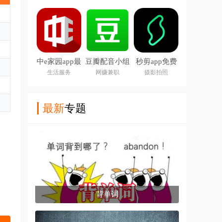
中e家园app最
豆瓣配音小组
秒剪app免费
新版下载安装
app
版
生活服务
网赚兼职
摄影拍照
最新
专题
背单词