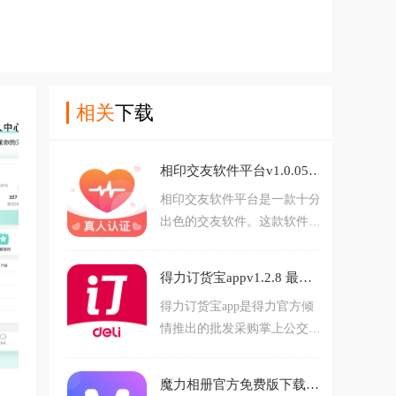
相关
下载
相印交友软件平台v1.0.05 最新版
相印交友软件平台是一款十分
出色的交友软件。这款软件为
用户提供了便捷的社交体验，
让你足不出户就能参与线下活
得力订货宝appv1.2.8 最新版
动，与好友畅聊。在这里，你
得力订货宝app是得力官方倾
有机会邂逅众多有趣的灵魂，
情推出的批发采购掌上公交，
轻松拓展社交圈，为生活增添
软件拥有首页，分类，探索，
丰富色彩。快来下载开启精彩
购物车，我的等板块，涵盖了
有趣的交友之旅。
魔力相册官方免费版下载v4.5.32 最新版
用户批发采购所需的方方面