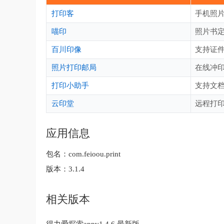
打印客
手机照
喵印
照片书
百川印像
支持证
照片打印邮局
在线冲
打印小助手
支持文
云印堂
远程打
应用信息
包名：
com.feioou.print
版本：
3.1.4
相关版本