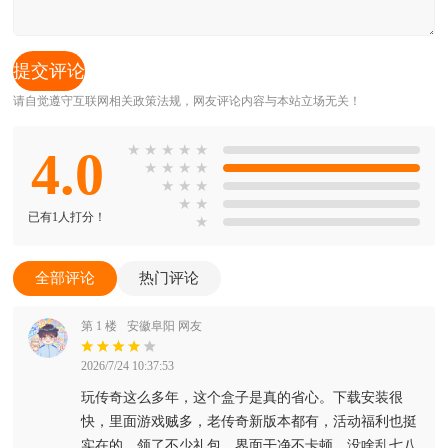
请自觉遵守互联网相关政策法规，网友评论内容与本站立场无关！
4.0
★
★
★
★
★
★
★
★
★
★
★
★
★
★
已有1人打分！
★
全部评论
热门评论
第 1 楼
安徽阜阳 网友
2026/7/24 10:37:53
玩传奇这么多年，这个盒子是真的省心。下载安装很
快，里面游戏贼多，老传奇新版本都有，活动福利也挺
实在的，领了不少礼包。界面干净不卡顿，没啥乱七八