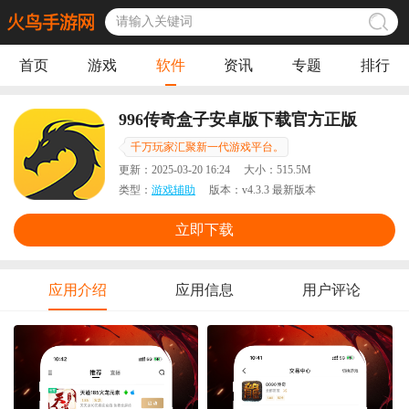
首页
游戏
软件
资讯
专题
排行
996传奇盒子安卓版下载官方正版
千万玩家汇聚新一代游戏平台。
更新：
2025-03-20 16:24
大小：
515.5M
类型：
游戏辅助
版本：
v4.3.3 最新版本
立即下载
应用介绍
应用信息
用户评论