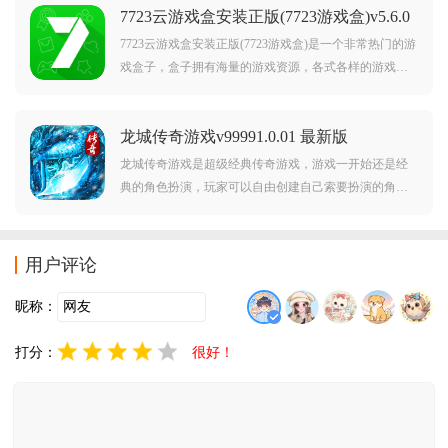
7723云游戏盒安装正版(7723游戏盒)v5.6.0
斯传奇游戏感兴趣的玩家不要错过，赶紧点击下载开始
安卓版
游玩吧。
7723云游戏盒安装正版(7723游戏盒)是一个非常热门的游
戏盒子，盒子拥有海量的游戏资源，各式各样的游戏全
部覆盖，还拥有工具，攻略，资讯等丰富内容，可以助
力用户更好的畅享游戏乐趣，喜欢玩游戏的朋友可千万
龙城传奇游戏v99991.0.01 最新版
不要错过。
龙城传奇游戏是超级经典传奇游戏，游戏一开始还是经
典的角色扮演，玩家可以自由创建自己索要扮演的角
色，并且渐渐培养自己所扮演的角色，游戏经典还原了
经典传奇游戏的超高爆率也超多炫酷的装备服装，刀刀
暴击，炫酷装备闪亮所有人的眼！
用户评论
昵称：
打分：
很好！