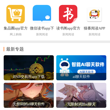
集品圈app官方
微信读书app下
读书阁app官方
猫番阅读APP
下载
载安装官方版
下载最新版本
网上购物
新闻阅读
新闻阅读
新闻阅读
最新专题
BNB交易所app下载
ai聊天软件
无禁词的ai聊天软件
无限制词的ai聊天