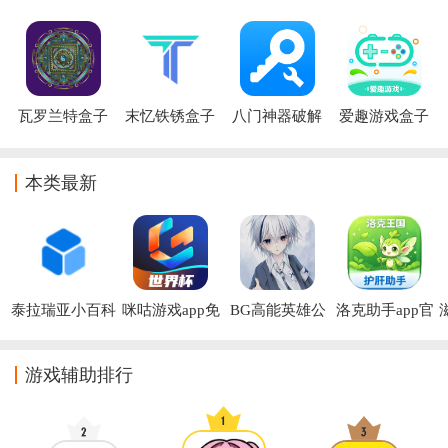
戏盒子免费游
载
盒子正版安装
皮肤编辑器3d
戏
下载安装
瓦罗兰特盒子
末忆铁锈盒子
八门神器破解
爱趣游戏盒子
APP
app
版游戏盒子
下载
本类最新
泰拉瑞亚小百科
咪咕游戏app免
BG高能英雄公
洛克助手app官
app下载
费下载
益全防app
方下载
游戏辅助排行