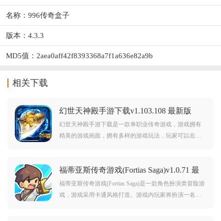
名称：996传奇盒子
版本：4.3.3
MD5值：2aea0aff42f8393368a7f1a636e82a9b
相关下载
幻世天神殿手游下载v1.103.108 最新版
幻世天神殿手游下载是一款单职业传奇游戏，游戏拥有
精美的游戏画面，拥有多样的游戏玩法，玩家可以在游
戏升级，打装备，完成任务，挑战副本等等 ，并且游戏
还拥有丰富的活动福利及社交属性，可以给予玩家超棒
福蒂亚斯传奇游戏(Fortias Saga)v1.0.71 最
的游戏激情和乐趣，觉得不错的朋友欢迎前来下载爽
新版
玩。
福蒂亚斯传奇游戏(Fortias Saga)是一款角色扮演类冒险游
戏，游戏采用卡通风格打造。游戏内玩家将扮演一名勇
者，你需要招募大量的强大角色进入你的队伍，带领他
们不断冒险，最终消灭BOSS，拯救这个世界。对福蒂亚