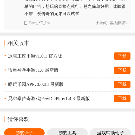
糟的广告，想玩啥直接点就行。总之简单好用，体验很
不错，爱传奇的兄弟可以试试
Poco_X7_Pro
支持
(
0
)
盖楼(回复)
相关版本
冰雪王座手游v1.0.1 官方版
下载
盟重神兵手游v1.0 最新版
下载
唔玩乐园APPv0.0.33 最新版
下载
兄弟拳传奇游戏(PewDiePie)v1.4.3 最新版
下载
猜你喜欢
游戏盒子
游戏工具
游戏辅助盒子