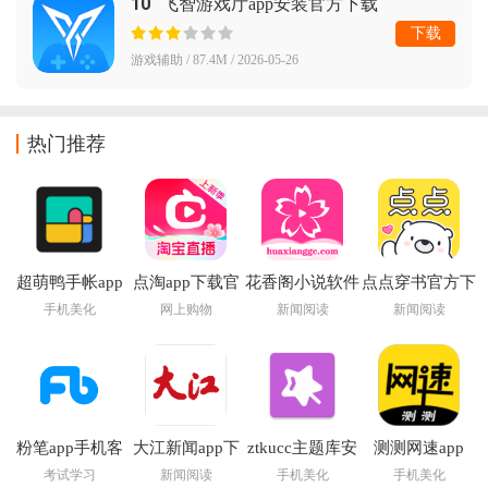
10
飞智游戏厅app安装官方下载
下载
游戏辅助 / 87.4M / 2026-05-26
热门推荐
超萌鸭手帐app
点淘app下载官
花香阁小说软件
点点穿书官方下
方下载
免费阅读下载
载安装
手机美化
网上购物
新闻阅读
新闻阅读
粉笔app手机客
大江新闻app下
ztkucc主题库安
测测网速app
户端
载安装最新版
卓仿苹果app
考试学习
新闻阅读
手机美化
手机美化