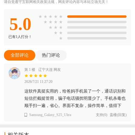
请自觉遵守互联网相关政策法规，网友评论内容与本站立场无关！
5.0
★
★
★
★
★
★
★
★
★
★
★
★
★
★
已有1人打分！
★
全部评论
热门评论
第 1 楼
辽宁大连 网友
2026/7/21 11:27:20
这软件真挺实用的，给爸妈手机装了一个，通话识别和
短信拦截挺管用，骗子电话骚扰明显少了。手机杀毒也
顺手扫一遍，省心。界面不复杂，操作简单，值得下
Samsung_Galaxy_S25_Ultra
支持
(
0
)
盖楼(回复)