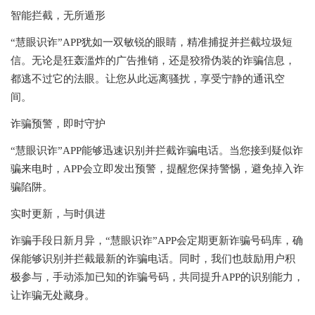
智能拦截，无所遁形
“慧眼识诈”APP犹如一双敏锐的眼睛，精准捕捉并拦截垃圾短
信。无论是狂轰滥炸的广告推销，还是狡猾伪装的诈骗信息，
都逃不过它的法眼。让您从此远离骚扰，享受宁静的通讯空
间。
诈骗预警，即时守护
“慧眼识诈”APP能够迅速识别并拦截诈骗电话。当您接到疑似诈
骗来电时，APP会立即发出预警，提醒您保持警惕，避免掉入诈
骗陷阱。
实时更新，与时俱进
诈骗手段日新月异，“慧眼识诈”APP会定期更新诈骗号码库，确
保能够识别并拦截最新的诈骗电话。同时，我们也鼓励用户积
极参与，手动添加已知的诈骗号码，共同提升APP的识别能力，
让诈骗无处藏身。