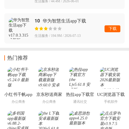
生活服务 / 44.4M / 2026-06-01
10
华为智慧生活app下载
下载
生活服务 / 194.9M / 2026-07-13
热门推荐
小红书千帆app
京东秒送商家
热拉app下载官
UC浏览器下载
下载
app下载最新版
方(the L)
安装2026最新版
办公商务
办公商务
通讯社交
手机软件
本