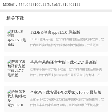
MD5值：554b0498100b99f5e5adf9b81d409199
相关下载
TEDEK健康appv1.5.0 最新版
TEDEK健康app是一款非常好用的生活健康助手软件，软
件内可以实时监控您的身体健康数据指标，并且还可以
为你制定一套最适合你的健康食谱方案，帮助用户对于
生活健康更加放心。
芒果字幕翻译官方版下载v1.7.7 最新版
芒果字幕翻译官方版下载是一款非常好用的生活服务类
软件，软件内置支持100多种不同的语言进行翻译，不管
是您外出旅游又或者是看剧的时候都可以使用这款软件
快速翻译，方便又好用。
合家亲下载安装(移动爱家)v10.8.0 最新版
本
合家亲下载安装(移动爱家)是中国移动官方倾情推出，软
件拥有丰富的家庭服务功能，可以帮助用户手机连接智
能家居设备，畅享更智慧安全生活，欢迎前来下载使