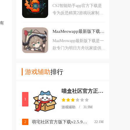
CS2智能助手app官方下载是
分简单，喜欢打游戏的玩家别
专为反恐精英2游戏玩家制作
错过了哦。
的一款专业道具教学工具，软
有
件全地图覆盖，拥有精准点位
MaaMeowapp最新版下载v0.11.0 安卓版
教学，视频演示，智能筛选，
MaaMeowapp最新版下载是一
收藏管理等等丰富功能，可以
款专门为明日方舟玩家提供帮
助力用户更好的提升竞技水
助的游戏辅助软件，里面的功
平，玩转反恐精英2游戏，觉
能特别丰富，让你能够快速提
得不错的朋友欢迎前来下载使
升自己的实力，各种副本可以
游戏辅助
排行
用。
自动化进行攻略，解放自己的
双手哦。
喵盒社区官方正版下载v2.1.0 安卓版
1
游戏辅助 / 31.9M
萌宅社区官方版下载v2.5.9 手机版
2
22.1M