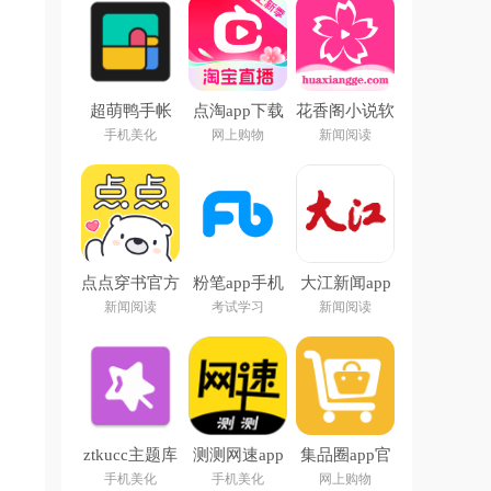
超萌鸭手帐
点淘app下载
花香阁小说软
app
官方下载
件免费阅读下
手机美化
网上购物
新闻阅读
载
点点穿书官方
粉笔app手机
大江新闻app
下载安装
客户端
下载安装最新
新闻阅读
考试学习
新闻阅读
版
ztkucc主题库
测测网速app
集品圈app官
安卓仿苹果
方下载
手机美化
手机美化
网上购物
app