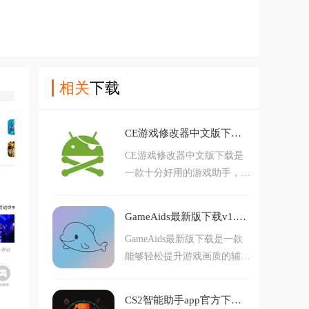
相关
下载
CE游戏修改器中文版下载(CEngine)v6.0 最新版
CE游戏修改器中文版下载是
一款十分好用的游戏助手，能
够将游戏内部的数据进行修
改，设置成自己想要的数值，
GameAids最新版下载v1.0.7 安卓版
整个过程特别简单，上手难度
GameAids最新版下载是一款
很低，感兴趣的话可以随时来
能够轻松提升游戏画质的辅助
到本站下载哦。
软件，里面的功能特别丰富全
面，能够从多方面让你的游戏
CS2智能助手app官方下载v1.0.4 最新版
画面更加清晰，操作起来也十