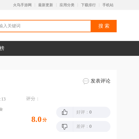
火鸟手游网
最新更新
应用分类
下载排行
手机站
榜
发表评论
评分：
:13
好评：
0
8.0
分
差评：
0