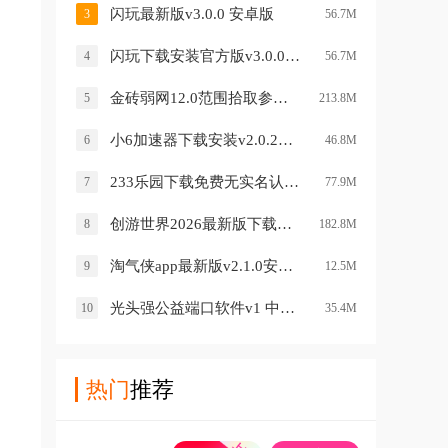
闪玩最新版v3.0.0 安卓版
3
56.7M
闪玩下载安装官方版v3.0.0 安卓版
4
56.7M
金砖弱网12.0范围拾取参数v12.0 安卓版
5
213.8M
小6加速器下载安装v2.0.21.4 安卓版
6
46.8M
233乐园下载免费无实名认证233乐园v4.84.0.0 最新版
7
77.9M
创游世界2026最新版下载安装v1.77.0 安卓版
8
182.8M
淘气侠app最新版v2.1.0安卓版
9
12.5M
光头强公益端口软件v1 中文版
10
35.4M
热门
推荐