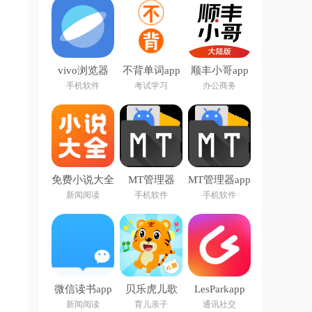
vivo浏览器
不背单词app
顺丰小哥app
app
下载
手机软件
考试学习
办公商务
免费小说大全
MT管理器
MT管理器app
app下载
2026官方最
官方版下载
新闻阅读
手机软件
手机软件
新版本
微信读书app
贝乐虎儿歌
LesParkapp
下载安装官方
app
新闻阅读
育儿亲子
通讯社交
版