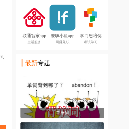
联通智家app
兼职小鱼app
学而思培优
官方正版
生活服务
网赚兼职
考试学习
即可
最新
专题
背单词