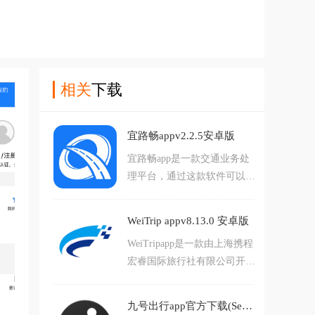
相关
下载
宜路畅appv2.2.5安卓版
宜路畅app是一款交通业务处
理平台，通过这款软件可以随
时查询到路面交通拥堵情况，
我们平时要去交管所办理的业
WeiTrip appv8.13.0 安卓版
务，现在在手机app上就能处
WeiTripapp是一款由上海携程
理了，主要还是通过移动互联
宏睿国际旅行社有限公司开发
网让用户尽量的少来回跑，具
打造的旅游出行服务软件，提
体的功能大家可以下载
供火车票、机票在线购票、酒
九号出行app官方下载(Segway-Ninebot)v6.10.8 安卓版
店预定、周边用车等等功能，