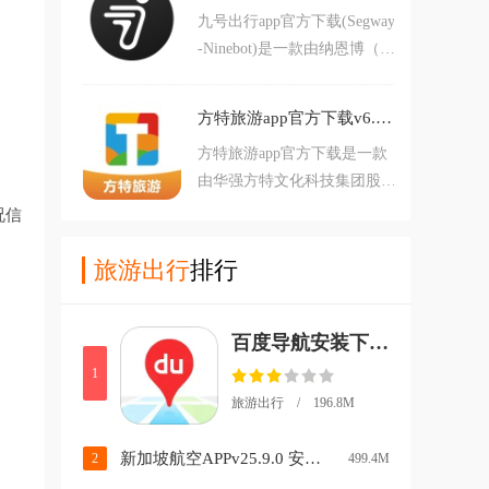
九号出行app官方下载(Segway
为你出行提供便捷服务，让旅
-Ninebot)是一款由纳恩博（北
游更简单。
京）科技有限公司开发的车辆
管理工具软件，本软件可以帮
方特旅游app官方下载v6.0.30 安卓版
助用户连接自己所有的车辆设
方特旅游app官方下载是一款
备，线上控制查看数据更加方
由华强方特文化科技集团股份
便，多种操控模式随意选择，
有限公司开发打造的智慧游园
还能查询行驶轨迹。九号出行
况信
app，游园神器在手，轻松玩
app官方下载(Segway-Ninebot)
遍所有，快来下载方特旅游A
旅游出行
排行
简介：九号
PP，智慧游方特，开启欢乐
之旅！方特旅游手机最新版简
百度导航安装下载手机版(百度地图)v21.18.0 安卓版
介：“方特旅游”是华强方特集
团为旗下方特系列主题乐园量
1
身打造的官方智
旅游出行 / 196.8M
新加坡航空APPv25.9.0 安卓版
2
499.4M