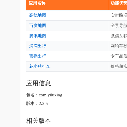
应用名称
功能优
高德地图
实时路况
百度地图
全景导航
腾讯地图
微信互联
滴滴出行
网约车秒
曹操出行
专车品质
花小猪打车
价格超实
应用信息
包名：
com.yiluxing
版本：
2.2.5
相关版本