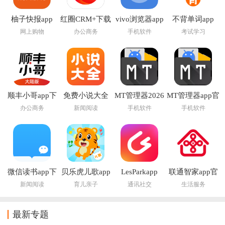
柚子快报app
红圈CRM+下载
vivo浏览器app
不背单词app
app
网上购物
办公商务
手机软件
考试学习
顺丰小哥app下
免费小说大全
MT管理器2026
MT管理器app官
载
app下载
官方最新版本
方版下载
办公商务
新闻阅读
手机软件
手机软件
微信读书app下
贝乐虎儿歌app
LesParkapp
联通智家app官
载安装官方版
方正版
新闻阅读
育儿亲子
通讯社交
生活服务
最新专题