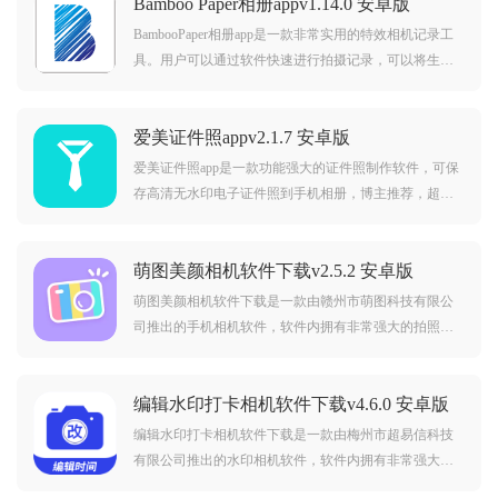
Bamboo Paper相册appv1.14.0 安卓版
BambooPaper相册app是一款非常实用的特效相机记录工
具。用户可以通过软件快速进行拍摄记录，可以将生活
中的各种事情和景色捕捉下来，快速进行记录，将您的
移动设备变成纸质笔记本，非常的方便实用，快来下载
爱美证件照appv2.1.7 安卓版
使用吧。
爱美证件照app是一款功能强大的证件照制作软件，可保
存高清无水印电子证件照到手机相册，博主推荐，超热
门证件照APP，求职求学必备！爱美证件照app介绍：一
款功能强大的智能专业证件照制作APP，上百种系统专
萌图美颜相机软件下载v2.5.2 安卓版
业尺寸库、快速背景替换、一键智能美颜，轻松为你拍
出专业
萌图美颜相机软件下载是一款由赣州市萌图科技有限公
司推出的手机相机软件，软件内拥有非常强大的拍照功
能，各种美颜滤镜供你免费使用，帮助用户排除美美的
照片，使用简单方便。
编辑水印打卡相机软件下载v4.6.0 安卓版
编辑水印打卡相机软件下载是一款由梅州市超易信科技
有限公司推出的水印相机软件，软件内拥有非常强大的
水印功能，帮助用户快速拍摄水印相片，修改编辑更加