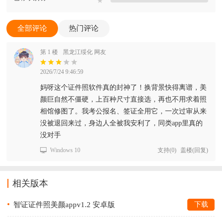
★
全部评论
热门评论
第 1 楼
黑龙江绥化 网友
2026/7/24 9:46:59
妈呀这个证件照软件真的封神了！换背景快得离谱，美
颜巨自然不僵硬，上百种尺寸直接选，再也不用求着照
相馆修图了。我考公报名、签证全用它，一次过审从来
没被退回来过，身边人全被我安利了，同类app里真的
没对手
Windows 10
支持
(
0
)
盖楼(回复)
相关版本
智证证件照美颜appv1.2 安卓版
下载