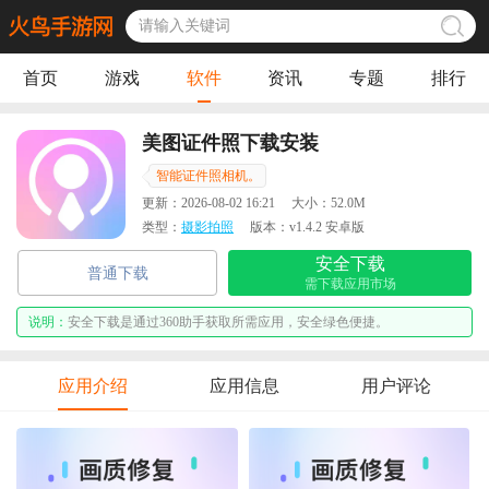
首页
游戏
软件
资讯
专题
排行
美图证件照下载安装
智能证件照相机。
更新：
2026-08-02 16:21
大小：
52.0M
类型：
摄影拍照
版本：
v1.4.2 安卓版
安全下载
普通下载
需下载应用市场
说明：
安全下载是通过360助手获取所需应用，安全绿色便捷。
应用介绍
应用信息
用户评论