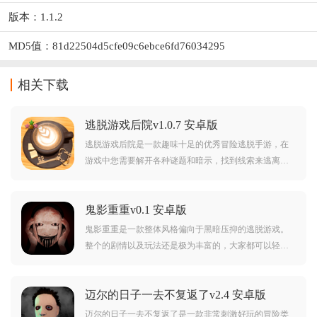
版本：1.1.2
MD5值：81d22504d5cfe09c6ebce6fd76034295
相关下载
逃脱游戏后院v1.0.7 安卓版
逃脱游戏后院是一款趣味十足的优秀冒险逃脱手游，在
游戏中您需要解开各种谜题和暗示，找到线索来逃离后
院的困境。非常考验您的观察力和逻辑思维能力，你可
以来这里体验更多趣味逃脱游戏模拟玩法。
鬼影重重v0.1 安卓版
鬼影重重是一款整体风格偏向于黑暗压抑的逃脱游戏。
整个的剧情以及玩法还是极为丰富的，大家都可以轻松
的去游玩体验。更多的一些关卡都需要你仔细的寻找，
有的一些道具能够给你带来极大的帮助哦。快来试试
迈尔的日子一去不复返了v2.4 安卓版
吧！
迈尔的日子一去不复返了是一款非常刺激好玩的冒险类