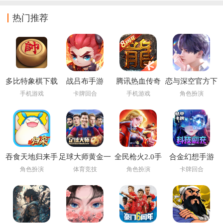
热门推荐
多比特象棋下载
战吕布手游
腾讯热血传奇
恋与深空官方下
载
手机游戏
卡牌回合
手机游戏
角色扮演
吞食天地归来手
足球大师黄金一
全民枪火2.0手
合金幻想手游
游
代九游版
游
角色扮演
体育竞技
角色扮演
卡牌回合