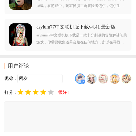
游戏，在游戏中，玩家扮演主角冒险者迈尔，迈尔生活
在一个神秘的幻想世界中，他拥有一本神奇的日记，记
录着他与亲人、朋友以及逝去的时光之间的点滴记忆，
asylum77中文联机版下载v4.41 最新版
需要在这里解开谜题，非常有意思哦。
asylum77中文联机版下载是一款十分刺激的冒险解谜闯关
游戏，你需要收集道具会藏在任何地方，所以在寻找的
时候仔细一点不要大意，必须找到打开秘密门的钥匙，
才能逃离庇护所，喜欢的朋友欢迎前来下载体验。
用户评论
昵称：
打分：
很好！