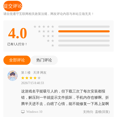
请自觉遵守互联网相关政策法规，网友评论内容与本站立场无关！
4.0
★
★
★
★
★
★
★
★
★
★
★
★
★
★
已有1人打分！
★
全部评论
热门评论
第 1 楼
天津 网友
2026/7/15 8:40:33
这游戏名字挺吸引人的，但下载三次了每次安装都报
错，解压到一半就提示文件损坏，手机内存也够啊。折
腾半天进不去，白瞎了心情，能不能修复一下再上架啊
Windows 10
支持
(
0
)
盖楼(回复)