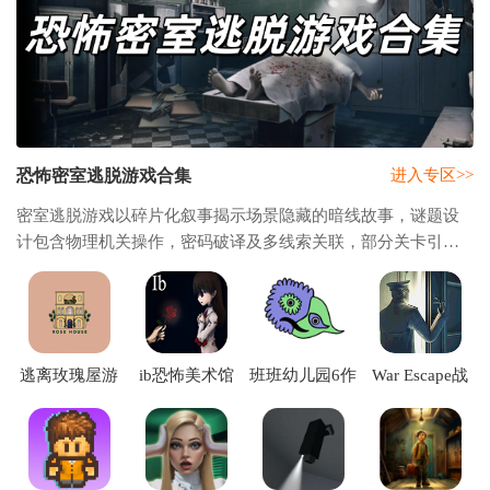
恐怖密室逃脱游戏合集
进入专区>>
密室逃脱游戏以碎片化叙事揭示场景隐藏的暗线故事，谜题设
计包含物理机关操作，密码破译及多线索关联，部分关卡引入
限时机制增加沉浸感，场景美术多采用低饱和度色调，结合动
态光影强化未知恐惧感，还会有恐怖的怪物
逃离玫瑰屋游
ib恐怖美术馆
班班幼儿园6作
War Escape战
戏下载
重制版汉化补
弊菜单版无敌
争逃脱手机版
(ROSEHOUSE)
丁下载
下载
下载