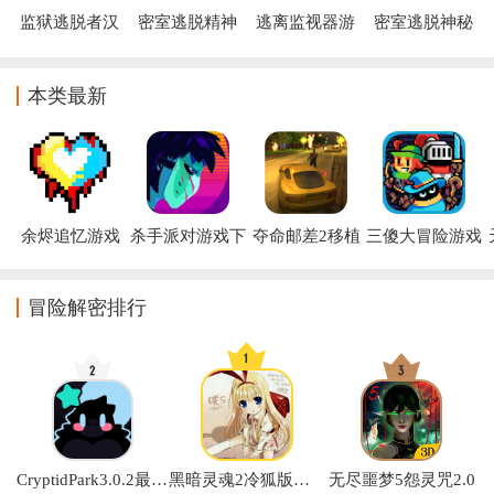
监狱逃脱者汉
密室逃脱精神
逃离监视器游
密室逃脱神秘
化版下载
病院游戏
戏
学校游戏最新
版(密室逃脱：
神秘学校安装
本类最新
器)
余烬追忆游戏
杀手派对游戏下
夺命邮差2移植
三傻大冒险游戏
载手机版下载
版下载安装
(疯狂派对GO)
(Payback 2)
冒险解密排行
CryptidPark3.0.2最新版本
黑暗灵魂2冷狐版安卓汉化游戏
无尽噩梦5怨灵咒2.0