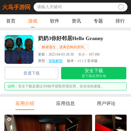
首页
游戏
软件
资讯
专题
排行
奶奶3你好邻居Hello Granny
解谜逃生，逃离恐怖的房间。
更新：
2025-04-03 20:50
大小：
107.6M
类型：
冒险解密
版本：
v1.1.2 安卓版
安全下载
普通下载
需下载应用市场
说明：
安全下载是通过360助手获取所需应用，安全绿色便捷。
应用介绍
应用信息
用户评论