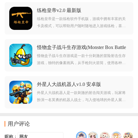
这个恐怖的地方！
练枪皇帝v2.0 最新版
练枪皇帝是一款练枪软件手机版，游戏中拥有丰富的关
卡及模式，可以帮助用户随时随地进入游戏练枪，喜欢
枪战游戏的朋友可千万不要错过啦。
怪物盒子战斗生存游戏(Monster Box Battle
Survival)v1.13 安卓版
怪物盒子战斗生存游戏是一款十分刺激的冒险射击生存
游戏，独特的像素画风，从手枪到火箭筒，使用各种武
器对抗怪物。利用场景中的物品作为掩体，躲避怪物攻
击，努力生存下去。
外星人大战机器人v1.0 安卓版
外星人大战机器人是一款刺激的射击闯关游戏，玩家将
扮演一名英勇的机器人战士，与入侵地球的外星人展开
激烈的战斗。游戏中，玩家需要在各个关卡中使用各种
强力武器和技能来消灭敌人，保卫地球的安全。
用户评论
昵称：