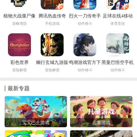
植物大战僵尸像
腾讯热血传奇
烈火一刀传奇手
足球在线4移动
素版手机下载安
游
版下载安装
策略塔防
手机游戏
动作格斗
体育竞技
装(PixelPvZ)
(FIFA Online 4
M)
彩色世界
幽行玄城九游版
鸣潮游戏官方下
黑曼巴悟空手机
storyteller下载最
载
版
冒险解密
冒险解密
动作格斗
动作格斗
新版安装
最新专题
宝宝巴士游戏
儿童游戏