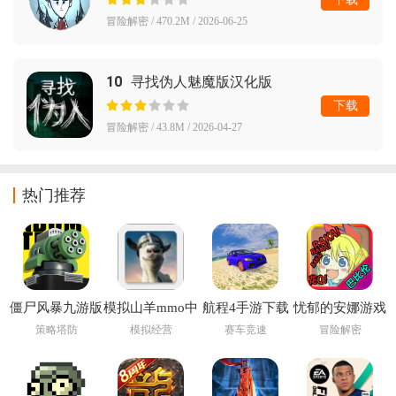
冒险解密 / 470.2M / 2026-06-25
10
寻找伪人魅魔版汉化版
下载
冒险解密 / 43.8M / 2026-04-27
热门推荐
僵尸风暴九游版
模拟山羊mmo中
航程4手游下载
忧郁的安娜游戏
文版下载(Goat
安装(Voyage 4)
策略塔防
模拟经营
赛车竞速
冒险解密
MMO)