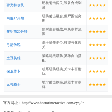
硬核射击闯关,装备合成刺
★★★★★
弹壳特攻队
激
塔防射击融合,僵尸围城突
★★★★★
向僵尸开炮
围
限时生存挑战,构筑多样流
★★★★★
黎明前20分钟
派
单手操作走位,技能强化闯
★★★★★
弓箭传说
关
策略对战塔防,英雄自由搭
★★★★★
土豆英雄
配
萌系塔防经典,关卡丰富耐
★★★★★
保卫萝卜
玩
地牢射击探险,武器丰富多
★★★★★
元气骑士
样
官方网址：
http://www.hortorinteractive.com/cysj/in