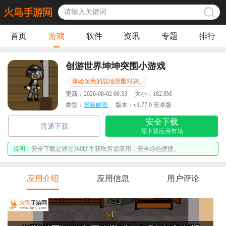
首页
游戏
软件
资讯
专题
排行
创游世界坤坤突围小游戏
体验超爽的战地突围对决。
更新：
2026-08-02 00:33
大小：
182.8M
类型：
冒险解密
版本：
v1.77.0 安卓版
安全下载
普通下载
需下载应用市场
说明：
安全下载是通过360助手获取所需应用，安全绿色便捷。
应用介绍
应用信息
用户评论