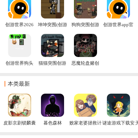
以做出DIY游戏。而且软件中还有社区和商店板块,大家可以在
这里进行交流，还可以购买素材，甚至可以和其他开发者一起
开发游戏。
创游世界2026
坤坤突围(创游
狗狗突围创游
创游世界app官
最新版下载安
世界)
世界
方下载手机版
装
创游世界狗头
猫猫突围创游
恶魔轮盘赌创
突围
世界
游版(创游世
界)
本类最新
皮影京剧锁麟囊
暮色森林
败家老婆拯救计
谜途游戏下载安
游戏
Duskwood游戏
划手游
装