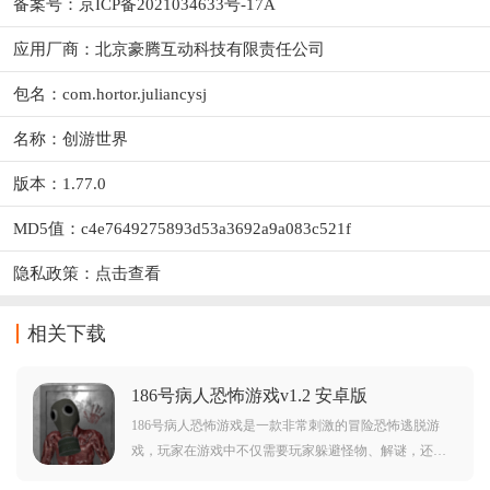
备案号：京ICP备2021034633号-17A
应用厂商：
北京豪腾互动科技有限责任公司
包名：com.hortor.juliancysj
名称：创游世界
版本：1.77.0
MD5值：c4e7649275893d53a3692a9a083c521f
隐私政策：
点击查看
相关下载
186号病人恐怖游戏v1.2 安卓版
186号病人恐怖游戏是一款非常刺激的冒险恐怖逃脱游
戏，玩家在游戏中不仅需要玩家躲避怪物、解谜，还需
要收集各种道具来解锁新的地区和隐藏内容，努力逃离