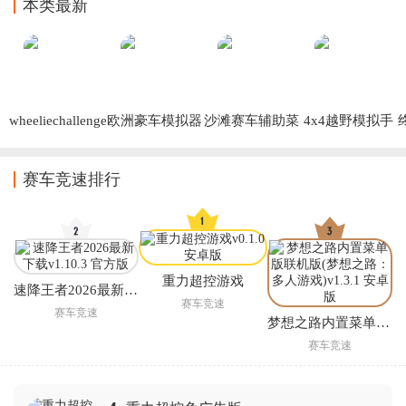
本类最新
wheeliechallenge
欧洲豪车模拟器
沙滩赛车辅助菜
4x4越野模拟手
翘头游戏
国际版
单版(BB Racing 
游
(European 
Mod)
Luxury Cars)
赛车竞速排行
重力超控游戏
速降王者2026最新下载
赛车竞速
赛车竞速
梦想之路内置菜单版联机版(梦想之路：多人游戏)
赛车竞速