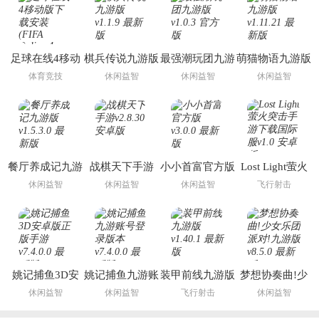
足球在线4移动
棋兵传说九游版
最强潮玩团九游
萌猫物语九游版
版下载安装
版
体育竞技
休闲益智
休闲益智
休闲益智
(FIFA Online 4
M)
餐厅养成记九游
战棋天下手游
小小首富官方版
Lost Light萤火
版
突击手游下载国
休闲益智
休闲益智
休闲益智
飞行射击
际服
姚记捕鱼3D安
姚记捕鱼九游账
装甲前线九游版
梦想协奏曲!少
卓版正版手游
号登录版本
女乐团派对!九
休闲益智
休闲益智
飞行射击
休闲益智
游版