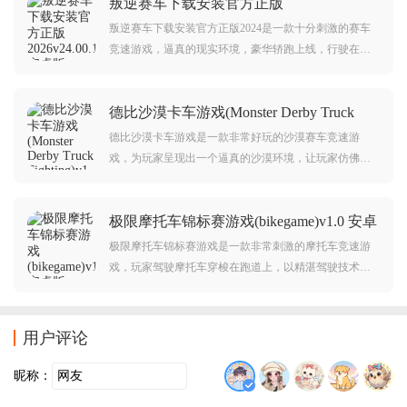
叛逆赛车下载安装官方正版
的碰撞模拟，触目惊心的画面，令人非常的震撼。
2026v24.00.18345 安卓版
叛逆赛车下载安装官方正版2024是一款十分刺激的赛车
竞速游戏，逼真的现实环境，豪华轿跑上线，行驶在不
同的赛道，享受风驰电掣般的快感，感兴趣的朋友欢迎
前来下载体验。
德比沙漠卡车游戏(Monster Derby Truck
Fighting)v1.0.1 安卓版
德比沙漠卡车游戏是一款非常好玩的沙漠赛车竞速游
戏，为玩家呈现出一个逼真的沙漠环境，让玩家仿佛置
身于真实的沙漠之中升级自己的跑车，提高车辆的速
度、操控性和耐久度，从而更好地进行竞争和对战。感
极限摩托车锦标赛游戏(bikegame)v1.0 安卓
兴趣的朋友可以来下载体验。
版
极限摩托车锦标赛游戏是一款非常刺激的摩托车竞速游
戏，玩家驾驶摩托车穿梭在跑道上，以精湛驾驶技术，
完成各种赛事和挑战。带玩家领略摩托车竞速刺激紧张
感。
用户评论
昵称：