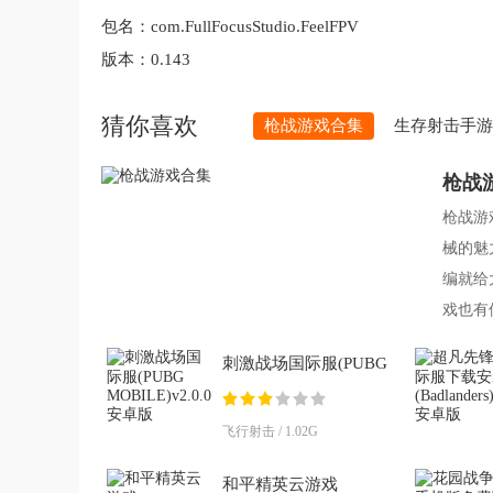
包名：
com.FullFocusStudio.FeelFPV
版本：
0.143
猜你喜欢
枪战游戏合集
生存射击手游
枪战
枪战游
械的魅
编就给
戏也有
载吧。
刺激战场国际服(PUBG
MOBILE)v2.0.0 安卓版
飞行射击 / 1.02G
和平精英云游戏