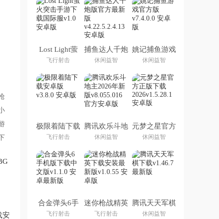
Lost Light萤
捕鱼达人千炮
姚记捕鱼游戏
火突击手游下
版官方最新版
官方版
飞行射击
休闲益智
休闲益智
载国际服
枪
小
游
极限着陆下载
腾讯欢乐斗地
元梦之星官方
安卓版
主2026年新
正版下载
飞行射击
休闲益智
休闲益智
下
版
2026
BG
卓版
合金弹头6手
迷你枪战精英
腾讯天天军棋
机版下载中文
下载安装最新
下载
飞行射击
飞行射击
休闲益智
载安
版
版