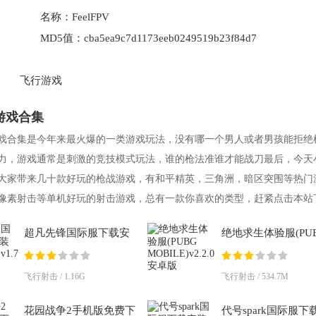
名称：
FeelFPV
MD5值：
cba5ea9c7d1173eeb0249519b23f84d7
飞行游戏
游戏合集
戏合集是今年来最火爆的一类游戏玩法，没有哪一个男人或者男孩能拒绝
力，游戏通常是刺激的竞技模式玩法，谁的枪法准谁才能战刀最后，今天
大家带来几十款好玩的枪战游戏，有和平精英，三角洲，暗区突围等热门
像素射击等单机好玩的射击游戏，总有一款你喜欢的类型，赶紧点击本站
超凡先锋国际服下载安
绝地求生体验服(PU
装(Badlanders)v1.7 安卓
MOBILE)v2.2.0 安
版
飞行射击 / 1.16G
飞行射击 / 534.7M
花园战争2手机版免费下
代号spark国际服下