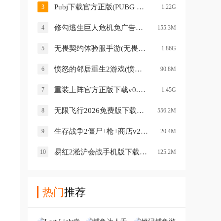
Pubj下载官方正版(PUBG MOBILE)v4.2.0 安卓版
3
1.22G
修勾逃生巨人危机免广告版(修勾逃生巨人危机（神瞳修改）)v1.0 安卓版
4
155.3M
无畏契约体验服手游(无畏契约：源能行动（体验服）)v1.1.0 最新版
5
1.86G
愤怒的邻居重生2游戏(愤怒的邻居：reborn)v0.5 最新版
6
90.8M
重装上阵官方正版下载v0.100.378 最新版
7
1.45G
无限飞行2026免费版下载安装v25.1.5 安卓版
8
556.2M
生存战争2僵尸+枪+商店v2.3.10.4 安卓版
9
20.4M
易红2淞沪会战手机版下载v1.03 安卓版
10
125.2M
热门
推荐