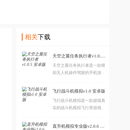
相关
下载
天空之翼任务执行者v1.0.5 安卓版
天空之翼任务执行者是一款模
拟无人机操作驾驶的手机游
戏。作为无人机飞行员，你需
要飞到不同的地方来完成你的
飞行战斗机模拟v1.0 安卓版
任务。操作简单，极易上手，
飞行战斗机模拟是一款超级真
让你轻松享受掌上无人机飞行
实的战斗机模拟飞行类游戏，
体验。
你可以选择不同的战机出任
务，不同的任务对飞机的各项
直升机模拟专业版v2.0.6 安卓版
属性也要求不同，选择适合的