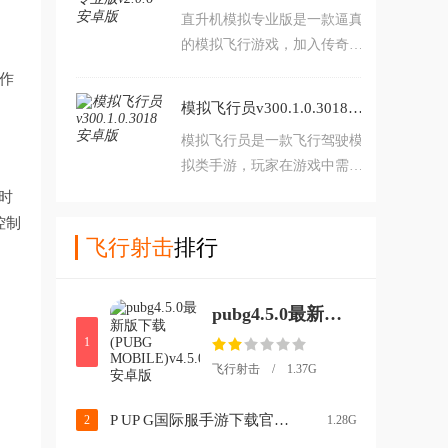
直升机模拟专业版是一款逼真
飞机可以大大减少闯关难度！
的模拟飞行游戏，加入传奇的
游戏中还有超大的地图可以自
战队海尔法中队，开始惊险刺
由探索、数十款飞机可以购买
作
激的飞行任务，摧毁敌人的防
使用，快选择你喜欢的战机，
模拟飞行员v300.1.0.3018 安卓版
御，对敌人展开致命的空袭，
开始天空之旅！
模拟飞行员是一款飞行驾驶模
突袭敌人的阵地，顺利的完成
拟类手游，玩家在游戏中需要
组织交给自己的任务，并享受
当一名飞行员，模拟驾驶一架
精彩刺激空中作战乐趣。
段时
飞机在世界地图上探索，你可
控制
以体验到不同型号的客机、直
飞行射击
排行
升机等机型，游戏中模拟现实
生活中的时间、气候、场景
pubg4.5.0最新版下载(PUBG MOBILE)v4.5.0 安卓版
等，十分的逼真，多种操控方
向的方式供你选择。
1
飞行射击 / 1.37G
P UP G国际服手游下载官方正版(PUBG MOBILE)v4.3.0 安卓版
2
1.28G