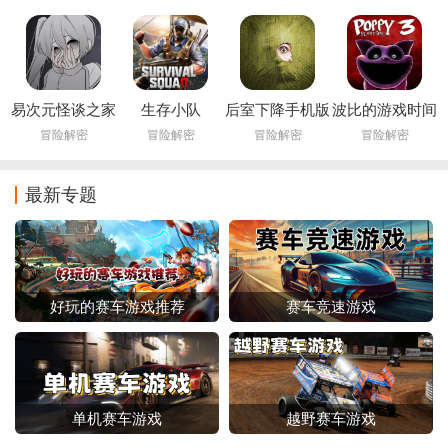
Infernal Bonds)
易次元怪谈之家
生存小队
后室下降手机版
波比的游戏时间
下载正版官方手
(Survival Squad)
下载(Backrooms
第三章手机版
冒险解密
冒险解密
冒险解密
冒险解密
机版
Descent)
最新专题
好玩的赛车游戏推荐
赛车竞速游戏
单机赛车游戏
越野赛车游戏