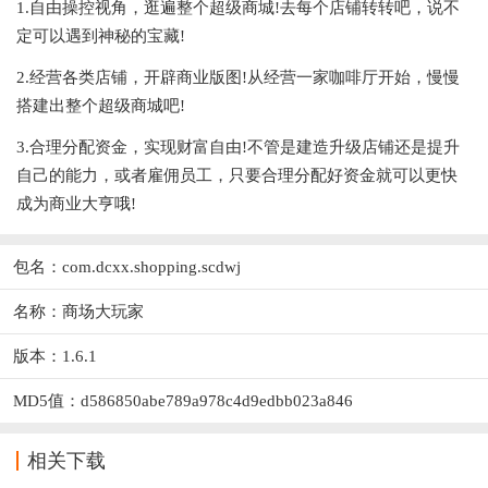
1.自由操控视角，逛遍整个超级商城!去每个店铺转转吧，说不
定可以遇到神秘的宝藏!
2.经营各类店铺，开辟商业版图!从经营一家咖啡厅开始，慢慢
搭建出整个超级商城吧!
3.合理分配资金，实现财富自由!不管是建造升级店铺还是提升
自己的能力，或者雇佣员工，只要合理分配好资金就可以更快
成为商业大亨哦!
包名：com.dcxx.shopping.scdwj
名称：商场大玩家
版本：1.6.1
MD5值：d586850abe789a978c4d9edbb023a846
相关下载