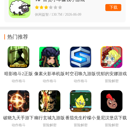
下载
休闲益智 / 130.7M / 2026-06-09
热门推荐
暗影格斗2正版
像素火影单机版
时空召唤九游版
忧郁的安娜游戏
下载安装
下载安装
动作格斗
动作格斗
动作格斗
冒险解密
(Shadow Fight
2)
破晓九天手游下
幽行玄城九游版
番茄先生柠檬小
曼尼汉堡店下载
载
姐下载安装
官方
动作格斗
冒险解密
冒险解密
冒险解密
(Pandemonium: