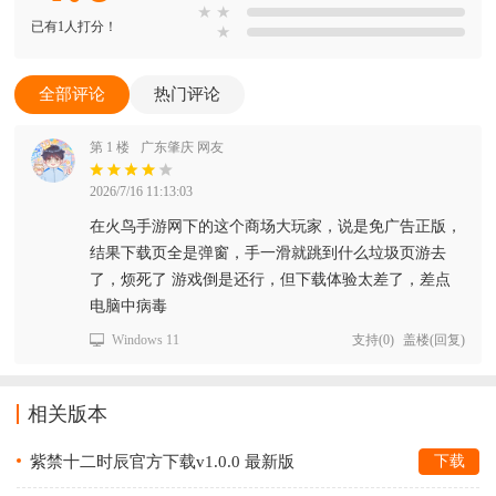
★
★
已有1人打分！
★
全部评论
热门评论
第 1 楼
广东肇庆 网友
2026/7/16 11:13:03
在火鸟手游网下的这个商场大玩家，说是免广告正版，
结果下载页全是弹窗，手一滑就跳到什么垃圾页游去
了，烦死了 游戏倒是还行，但下载体验太差了，差点
电脑中病毒
Windows 11
支持
(
0
)
盖楼(回复)
相关版本
紫禁十二时辰官方下载v1.0.0 最新版
下载