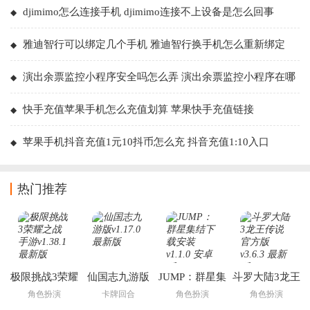
djimimo怎么连接手机 djimimo连接不上设备是怎么回事
雅迪智行可以绑定几个手机 雅迪智行换手机怎么重新绑定
演出余票监控小程序安全吗怎么弄 演出余票监控小程序在哪
里绑定手机号
快手充值苹果手机怎么充值划算 苹果快手充值链接
苹果手机抖音充值1元10抖币怎么充 抖音充值1:10入口
热门推荐
极限挑战3荣耀
仙国志九游版
JUMP：群星集
斗罗大陆3龙王
之战手游
结下载安装
传说官方版
角色扮演
卡牌回合
角色扮演
角色扮演