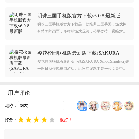
大的三国世界，游戏内玩家可以选择推荐剧情发展，也
可以选择自由探索，玩法非常丰富。对此类游戏感兴趣
明珠三国手机版官方下载v6.0.8 最新版
的玩家不要错过，赶紧点击下载开始游玩吧。
明珠三国手机版官方下载是一款经典三国手游，游戏拥
有精美的画面，多样的游戏玩法，公平竞技，巅峰对
决，赶紧下载，一起重温热血青春，续写三国传奇故
事。
樱花校园联机版最新版下载(SAKURA
SchoolSimulator)v1.045.17 安卓版
樱花校园联机版最新版下载(SAKURA SchoolSimulator)是
一款日系模拟校园游戏。玩家在游戏中是一位女高中
生，将会去校园中体验到学校生活带来的快乐。游戏中
有大量的随机事件和很多意想不到的时间发生都会给游
戏带来不同的乐趣，游戏非常还原校园，学校中设备设
用户评论
施游戏里都有，感兴趣的朋友快来下载体验吧。
昵称：
打分：
很好！