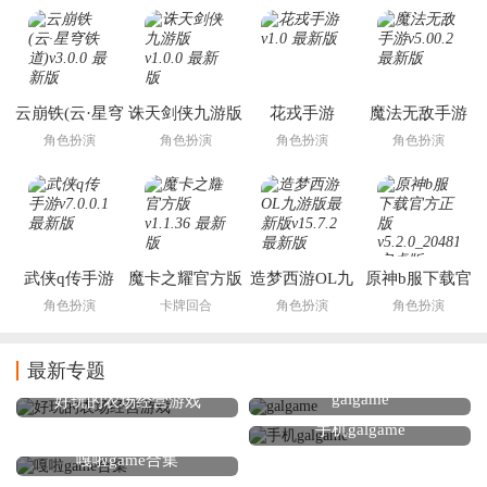
云崩铁(云·星穹
诛天剑侠九游版
花戎手游
魔法无敌手游
铁道)
角色扮演
角色扮演
角色扮演
角色扮演
武侠q传手游
魔卡之耀官方版
造梦西游OL九
原神b服下载官
游版最新版
方正版
角色扮演
卡牌回合
角色扮演
角色扮演
最新专题
galgame
好玩的农场经营游戏
手机galgame
嘎啦game合集