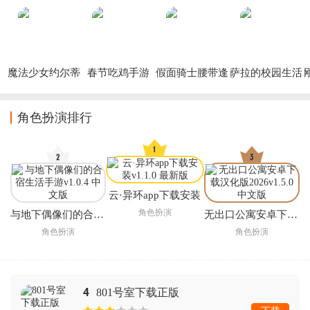
魔法少女约尔蒂
春节吃鸡手游
假面骑士腰带逢
萨拉的校园生活
娜手游
魔时王驱动器手
模拟器手机版
游
(Sara)
(
角色扮演排行
云·异环app下载安装
角色扮演
与地下偶像们的合宿生活手游
无出口公寓安卓下载汉化版2026
角色扮演
角色扮演
4
801号室下载正版