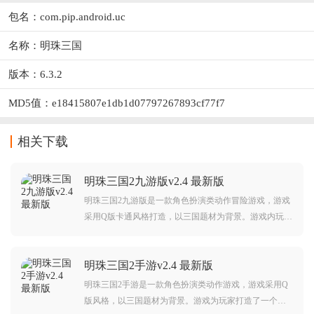
包名：com.pip.android.uc
名称：明珠三国
版本：6.3.2
MD5值：e18415807e1db1d07797267893cf77f7
相关下载
明珠三国2九游版v2.4 最新版
明珠三国2九游版是一款角色扮演类动作冒险游戏，游戏
采用Q版卡通风格打造，以三国题材为背景。游戏内玩家
将自由选择喜欢的角色展开冒险，同时游戏中还有着丰
富的玩法模式设定，而且，你在明珠三国2九游版中还可
明珠三国2手游v2.4 最新版
以体验到非常丰富的游戏剧情。对此款游戏感兴趣的玩
家不要错过，赶紧点击下载开始游玩吧。
明珠三国2手游是一款角色扮演类动作游戏，游戏采用Q
版风格，以三国题材为背景。游戏为玩家打造了一个庞