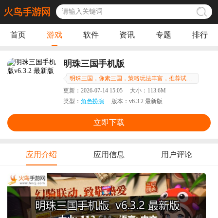
首页
游戏
软件
资讯
专题
排行
明珠三国手机版
明珠三国，像素三国，策略玩法丰富，推荐试试！
更新：
2026-07-14 15:05
大小：
113.6M
类型：
角色扮演
版本：
v6.3.2 最新版
立即下载
应用介绍
应用信息
用户评论