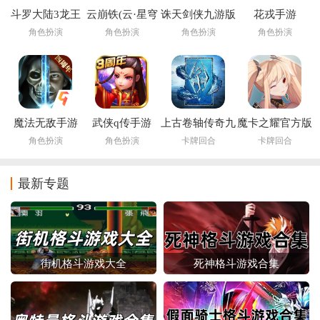
斗罗大陆3龙王
云崩铁(云·星穹
诛天剑侠九游版
花戎手游
传说官方版
铁道)
角色扮演
角色扮演
角色扮演
角色扮演
魔法无敌手游
武侠q传手游
上古卷轴传奇九
魔卡之耀官方版
游版
角色扮演
角色扮演
卡牌回合
卡牌回合
最新专题
街机格斗游戏大全
死神格斗游戏合集