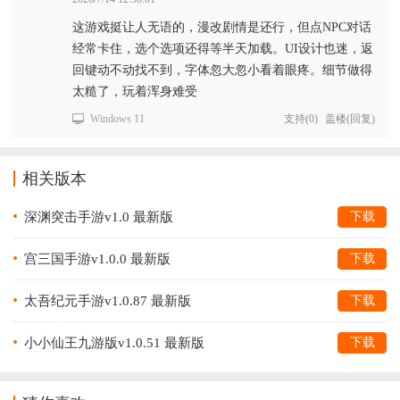
这游戏挺让人无语的，漫改剧情是还行，但点NPC对话
经常卡住，选个选项还得等半天加载。UI设计也迷，返
回键动不动找不到，字体忽大忽小看着眼疼。细节做得
太糙了，玩着浑身难受
Windows 11
支持
(
0
)
盖楼(回复)
相关版本
深渊突击手游v1.0 最新版
下载
宫三国手游v1.0.0 最新版
下载
太吾纪元手游v1.0.87 最新版
下载
小小仙王九游版v1.0.51 最新版
下载