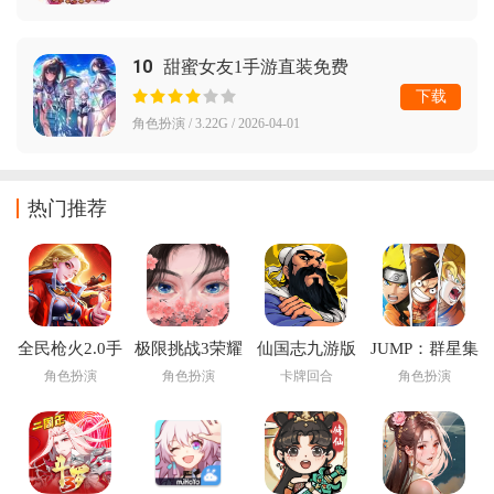
10
甜蜜女友1手游直装免费
下载
角色扮演 / 3.22G / 2026-04-01
热门推荐
全民枪火2.0手
极限挑战3荣耀
仙国志九游版
JUMP：群星集
游
之战手游
结下载安装
角色扮演
角色扮演
卡牌回合
角色扮演