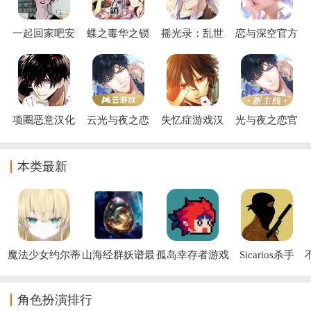
一起回家吧安
蝶之毒华之锁
摇光录：乱世
恋与深空官方
卓下载安装
汉化版
公主
下载
项圈恶意汉化
云光与夜之恋
失忆症游戏汉
光与夜之恋官
版(カラーマリ
官方正版手游
化版(Amnesia
方正版手游下
ス)
P)
载安装
本类最新
魔法少女约尔蒂
山海经群妖谱最
孤岛幸存者游戏
Sicarios杀手
娜手游
新版下载
(
角色扮演排行