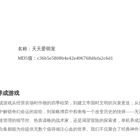
名称：
天天爱萌宠
MD5值：
c36b5e5808b4e42e406768dfefa2c6d1
养成游戏
成游戏从经营农场时作物的四季枯荣，到建立帝国时文明的兴衰更迭；从
中解锁奇幻命运的齿轮，到策略博弈中权衡每一个改变历史的抉择——无
迷管理的细节控、热衷谋略的战术家，还是渴望冒险的探索者，单机养成
合集都能为你提供无数个值得倾注心血的世界。我们不仅聚合了经典神作
藏，更