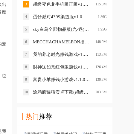
超级变色龙手机版正版v1.5 安卓版
唤出
3
115.0M
及魔
蛋仔派对4399渠道服v1.0.59 安卓版
4
1.86G
sky白鸟全部物品版(光·遇)v0.15.5 最新版
5
1.95G
MECCHACHAMELEON捉迷藏手游(超级变色龙)v1.6 最新版
6
148.0M
的宠
我的养老时光赚钱游戏v1.0.0.1 安卓版
7
113.7M
财神送如意红包版赚钱v1.0.4 安卓版
8
126.4M
。也
富贵小羊赚钱小游戏v1.1.0 安卓版
9
130.7M
涂鸦躲猫猫安卓下载(超级变色龙)v0.2.1 安卓版
10
203.3M
热门
推荐
息我