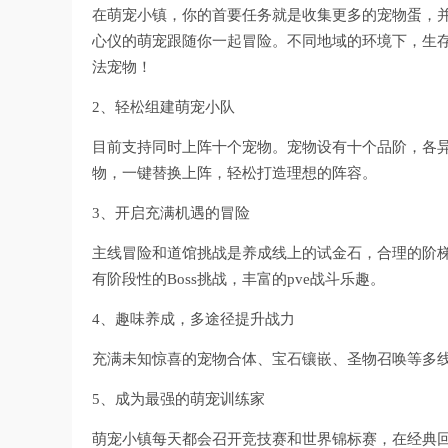
在萌宠小镇，你的首要任务就是收集更多的宠物蛋，
心仪的萌宠跟随你一起冒险。不同地域的环境下，生
法宠物！
2、轻松组建萌宠小队
目前支持同时上阵十个宠物。宠物设有十个品阶，各
物，一键替换上阵，轻松打造理想的阵容。
3、开启充满机遇的冒险
主线冒险和道馆挑战是养成线上的试金石，合理的阶
有阶段性的Boss挑战，丰富的pve战斗乐趣。
4、趣味养成，多途径提升战力
充满未知惊喜的宠物合体、宝石镶嵌、圣物召唤等多
5、成为最强的萌宠训练家
萌宠小镇每天都会召开竞技赛和世界锦标赛，在经典