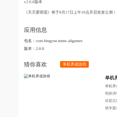
v2.0.0版本
《天天爱萌宠》将于8月17日上午10点开启首发公测！
应用信息
包名：
com.bingyue.ttamc.aligames
版本：
2.0.0
猜你喜欢
单机养成游戏
单机
单机养
色扮演
你是沉
戏专题
小众宝