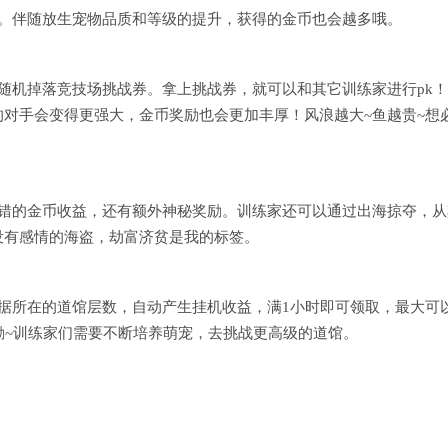
式。伴随放生宠物品质和等级的提升，获得的金币也会越多哦。
随机掉落竞技场挑战券。拿上挑战券，就可以和其它训练家进行pk
对手会变得更强大，金币奖励也会更加丰厚！风浪越大~鱼越贵~想
不错的金币收益，还有额外神秘奖励。训练家还可以通过出海掠夺，从
没有感情的海盗，劫富济贫是我的标签。
据所在的道馆层数，自动产生挂机收益，满1小时即可领取，最大可
励~训练家们需要不断培养萌宠，去挑战更高级的道馆。