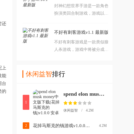
封神幻想世界手游是一款角色
打造你的庄园。喜欢此类游戏
扮演类回合制游戏，游戏以神
的玩家赶紧点击下载，开始游
话《封神榜》为背景。游戏内
玩吧。
时还
玩家将穿越回到殷商时代，拯
不好有刺客游戏v1.1 最新版
救天下苍生。喜欢此类游戏的
不好有刺客游戏是一款类似狼
玩家赶紧点击下载，开始游玩
人杀游戏，游戏中将被分成好
吧。
人和坏人两个阵营，好人需要
在每局对局中完成指定任务或
配上
者找出坏人才能获胜，而坏人
休闲益智
排行
技能
则需要在好人获得胜利之前想
同台
办法击杀他们即可获胜。喜欢
类的
spend elon musk money中文版下载(花掉马斯克的钱)v1.0.0 安卓版
此类游戏的玩家赶紧点击下载
开始游玩吧。
1
休闲益智 / 4.2M
花掉马斯克的钱游戏v1.0.0 安卓版
2
4.2M