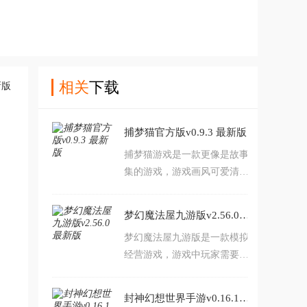
相关
下载
捕梦猫官方版v0.9.3 最新版
捕梦猫游戏是一款更像是故事
集的游戏，游戏画风可爱清新
唯美，在游戏里你将是一位倾
听者，每一位访客的故事有你
梦幻魔法屋九游版v2.56.0 最新版
来揭开，你将帮助他们解决问
梦幻魔法屋九游版是一款模拟
题，寻找自我，故事温馨动
经营游戏，游戏中玩家需要将
人，赶紧来试试吧~
一个破败不堪的农场用魔法将
它复原成原本的样子，玩家需
封神幻想世界手游v0.16.1 最新版
要在游戏中学会不同的魔法来