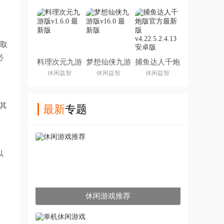
！取
必
料理次元九游
梦想仙侠九游
捕鱼达人千炮
版
版
版官方最新版
休闲益智
休闲益智
休闲益智
其
最新
专题
以
休闲游戏推荐