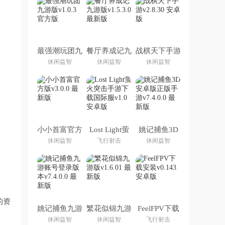
最强潮玩团九
餐厅养成记九
战棋天下手游
游版
游版
休闲益智
休闲益智
休闲益智
小小首富官方
Lost Light萤
姚记捕鱼3D
版
火突击手游下
安卓版正版手
休闲益智
飞行射击
休闲益智
载国际服
游
的资
姚记捕鱼九游
繁花似锦九游
FeelFPV下载
账号登录版本
版
安装
休闲益智
休闲益智
飞行射击