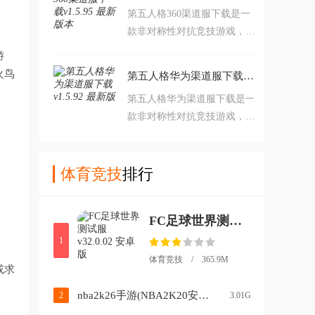
第五人格360渠道服下载是一
法，是一款非常有趣的游戏。
款非对称性对抗竞技游戏，游
对此类游戏感兴趣的玩家不要
戏拥有哥特式黑暗画风，拥有
错过，赶紧点击下载开始游玩
游
1V4非对称对抗，还拥有个性
吧。
火鸟
第五人格华为渠道服下载v1.5.92 最新版
角色收集等等，可以给予玩家
第五人格华为渠道服下载是一
超棒游戏体验及乐趣。
款非对称性对抗竞技游戏，游
戏拥有哥特式黑暗画风，拥有
1V4非对称对抗，拥有悬疑烧
脑剧情，可以给予玩家超棒游
体育竞技
排行
戏体验。
FC足球世界测试服v32.0.02 安卓版
1
体育竞技 / 365.9M
或求
nba2k26手游(NBA2K20安装器)v98.0.2 最新版
2
3.01G