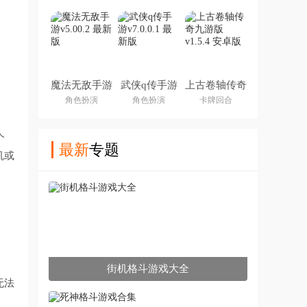
魔法无敌手游
武侠q传手游
上古卷轴传奇
九游版
角色扮演
角色扮演
卡牌回合
个
最新
专题
机或
街机格斗游戏大全
无法