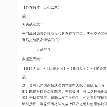
【外在特质—三心二意】
★实战注意：
开门战时如果杂技演员和队友都在门口，优先交给其
近后交给队友继续开门。
————天赋推荐————
救援型天赋：
【化险为夷】+【回光返照】+【膝跳反射】+【绝处逢
这一套可以作为杂技演员的救援型天赋，在队伍只有
射】能提升自身牵制能力。在救援时，可以选择先用
弹】干扰监管者，帮助队友二次牵制。如果遇到守椅强
球时接近，当监管者将队友放上狂欢之椅时使用燃烧