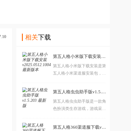
相关
下载
第五人格小米版下载安装v2025.0512.1004 最新版本
第五人格小米版下载安装是第
五人格小米渠道服安装包，游
戏是一款非对称性对抗竞技类
游戏，拥有哥特式黑暗画风，
第五人格虫虫助手版v1.5.203 最新版
拥有悬疑烧脑剧情，可以给予
第五人格虫虫助手版是一款角
玩家超棒的游戏体验和乐趣，
色扮演类生存游戏，游戏采用
第五人格，亲眼所见，亦非真
维多利亚怪诞风格。游戏内玩
实，喜欢的朋友赶紧前来下载
家可以扮演求生者或者抓捕
爽玩吧。
第五人格360渠道服下载v1.5.95 最新版本
者，两种阵营都有着不同的玩