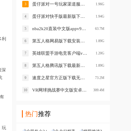
蛋仔派对一号玩家渠道服下载v1.0.95 最新版
3
1.96G
蛋仔派对快手版最新版下载v1.0.120 手机版
4
1.94G
nba2k20直装中文版appv98.0.2 最新安卓版
5
63.7M
多利
第五人格网易版下载安装最新版v2026.0107.1256 安卓版
6
1.89G
英雄联盟手游电竞客户端v6.3.0.9009 最新版
7
1.20G
第五人格腾讯版下载最新版v2026.0107.1256 安卓版
8
1.89G
暗深
抗
速度之星官方正版下载无广告安装(Speed Stars)v2.50 安卓版
9
73.2M
VR网球挑战赛中文版安卓下载v1.1.4 安卓版
10
309.4M
有
热门
推荐
。玩