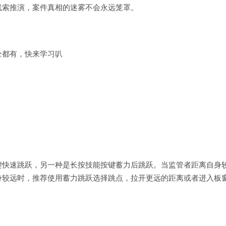
线索推演，案件真相的迷雾不会永远笼罩。
全都有，快来学习叭
键快速跳跃，另一种是长按技能按键蓄力后跳跃。当监管者距离自身
身较远时，推荐使用蓄力跳跃选择跳点，拉开更远的距离或者进入板