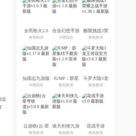
全民枪火2.0
合金幻想手游
极限挑战3荣
手游
耀之战手游
角色扮演
卡牌回合
角色扮演
仙国志九游版
JUMP：群星
斗罗大陆3龙
集结下载安装
王传说官方版
卡牌回合
角色扮演
角色扮演
较近
窗
云崩铁(云·星
诛天剑侠九游
花戎手游
穹铁道)
版
角色扮演
角色扮演
角色扮演