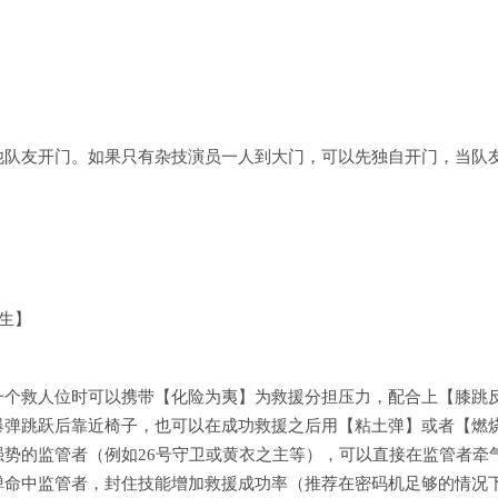
他队友开门。如果只有杂技演员一人到大门，可以先独自开门，当队
生】
一个救人位时可以携带【化险为夷】为救援分担压力，配合上【膝跳
爆弹跳跃后靠近椅子，也可以在成功救援之后用【粘土弹】或者【燃
势的监管者（例如26号守卫或黄衣之主等），可以直接在监管者牵
弹命中监管者，封住技能增加救援成功率（推荐在密码机足够的情况