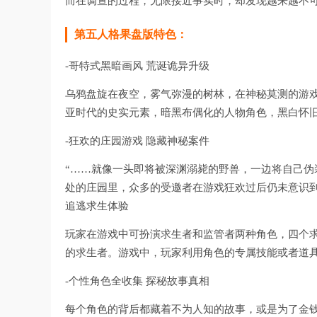
而在调查的过程，无限接近事实时，却发现越来越不
第五人格果盘版特色：
-哥特式黑暗画风 荒诞诡异升级
乌鸦盘旋在夜空，雾气弥漫的树林，在神秘莫测的游
亚时代的史实元素，暗黑布偶化的人物角色，黑白怀
-狂欢的庄园游戏 隐藏神秘案件
“……就像一头即将被深渊溺毙的野兽，一边将自己伪
处的庄园里，众多的受邀者在游戏狂欢过后仍未意识到
追逃求生体验
玩家在游戏中可扮演求生者和监管者两种角色，四个
的求生者。游戏中，玩家利用角色的专属技能或者道
-个性角色全收集 探秘故事真相
每个角色的背后都藏着不为人知的故事，或是为了金