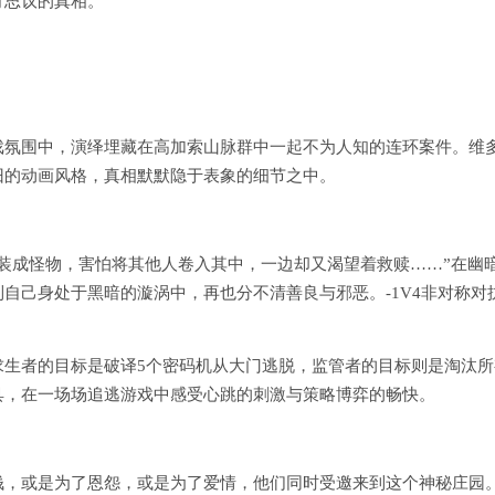
可思议的真相。
戏氛围中，演绎埋藏在高加索山脉群中一起不为人知的连环案件。维
旧的动画风格，真相默默隐于表象的细节之中。
装成怪物，害怕将其他人卷入其中，一边却又渴望着救赎……”在幽
自己身处于黑暗的漩涡中，再也分不清善良与邪恶。-1V4非对称对
求生者的目标是破译5个密码机从大门逃脱，监管者的目标则是淘汰所
具，在一场场追逃游戏中感受心跳的刺激与策略博弈的畅快。
钱，或是为了恩怨，或是为了爱情，他们同时受邀来到这个神秘庄园