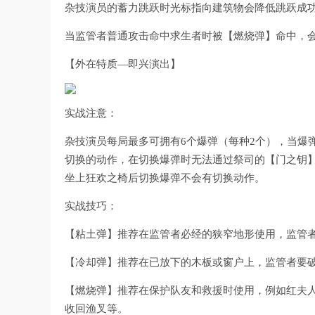
杂技演员的蓄力跳跃时光标指向建筑物会降低跳跃成
当监管者普通攻击命中求生者时被【燃烧弹】命中，
【外在特质—即兴演出】
实战注意：
杂技演员每局最多可拥有6个爆弹（每种2个），当爆
切换的动作，在切换爆弹时无法通过祭司的【门之钥
坐上狂欢之椅后切换爆弹不会有切换动作。
实战技巧：
【粘土弹】推荐在监管者必经的狭窄地形使用，监管
【冷却弹】推荐在已放下的木板或窗户上，监管者要
【燃烧弹】推荐在保护队友和救援时使用，例如红夫
收回渔叉等。