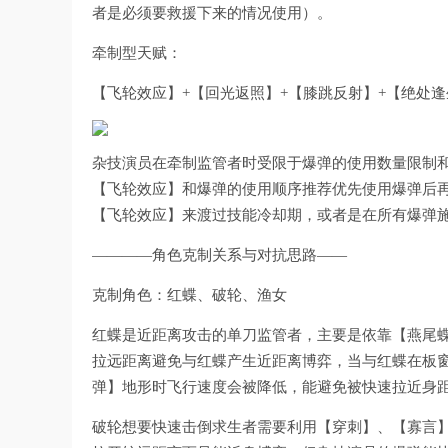
者是必须要救援下来的情况使用）。
牵制型天赋：
【飞轮效应】+【回光返照】+【膝跳反射】+【绝处逢
杂技演员在牵制监管者时受限于爆弹的使用数量限制和
【飞轮效应】和爆弹的使用顺序推荐优先使用爆弹后
【飞轮效应】来渡过技能冷却期，或者是在所有爆弹
————角色克制关系与对抗思路——
克制角色：红蝶、破轮、渔女
红蝶是近距离攻击的单刀监管者，主要是依靠【燕尾
拉远距离避免与红蝶产生近距离博弈，当与红蝶在板
弹】地形时飞行速度会被降低，能避免被快速拉近身
破轮想要快速击倒求生者需要利用【穿刺】、【寡言