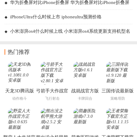
华为折叠屏对比iPhone折叠屏 华为折叠屏对比iPhone折叠屏
选哪个
iPhoneUltra什么时候上市 iphoneultra预测价格
小米澎湃os4什么时候上线 小米澎湃os4系统更新支持机型名
单
热门推荐
天龙3D腾讯版
弓箭手大作战官
战就战官方版
三国传说最新版
本
方正版下载
下载
动作格斗
飞行射击
卡牌回合
策略塔防