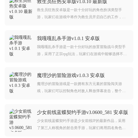
救生员狂热安卓版v1.0.10 最新版
救生员狂热安卓版是一款十分好玩的角色扮演类型手
游，玩家们在游戏中将作为救生员开启自己的工作，每
天监督附近情况，及时救助别人，整个过程十分有意
思，玩法也很丰富，来试试看吧。
我嘎嘎乱杀手游v1.0.1 安卓版
我嘎嘎乱杀手游是一款十分好玩的放置冒险战斗类型手
游，采用了正宗rpg玩法，玩家们在游戏中能够选择不同
的职业，你将会挑战许多厉害的敌人，击败他们后还可
以收获许多装备。
魔理沙的冒险游戏v1.0.3 安卓版
魔理沙的冒险游戏是一款拥有东方元素的冒险闯关游
戏，玩家们可以控制角色对敌人释放弹幕攻击，整个过
程十分有意思，每一关对你来说都是一场挑战，如果你
对此感兴趣的话来本站下载吧。
少女前线蓝蝶契约手游v3.0600_581 安卓版
少女前线蓝蝶契约手游是少女前线IP的最新作品，采用
了第三人称视角的射击类手游，玩家们将用四名角色组
成一支小队开启冒险闯关，在地图内拥有大量敌人，只