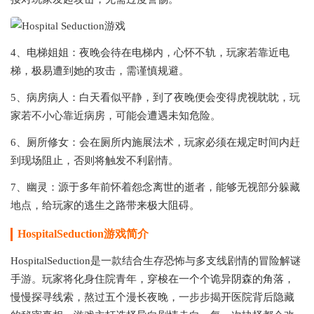
4、电梯姐姐：夜晚会待在电梯内，心怀不轨，玩家若靠近电
梯，极易遭到她的攻击，需谨慎规避。
5、病房病人：白天看似平静，到了夜晚便会变得虎视眈眈，玩
家若不小心靠近病房，可能会遭遇未知危险。
6、厕所修女：会在厕所内施展法术，玩家必须在规定时间内赶
到现场阻止，否则将触发不利剧情。
7、幽灵：源于多年前怀着怨念离世的逝者，能够无视部分躲藏
地点，给玩家的逃生之路带来极大阻碍。
HospitalSeduction游戏简介
HospitalSeduction是一款结合生存恐怖与多支线剧情的冒险解谜
手游。玩家将化身住院青年，穿梭在一个个诡异阴森的角落，
慢慢探寻线索，熬过五个漫长夜晚，一步步揭开医院背后隐藏