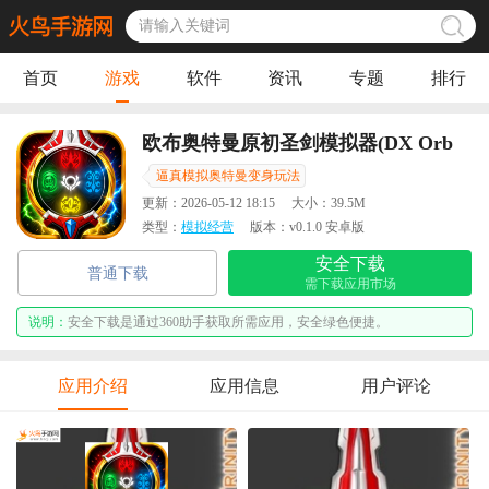
首页
游戏
软件
资讯
专题
排行
欧布奥特曼原初圣剑模拟器(DX Orb
Calibur)
逼真模拟奥特曼变身玩法
更新：
2026-05-12 18:15
大小：
39.5M
类型：
模拟经营
版本：
v0.1.0 安卓版
安全下载
普通下载
需下载应用市场
说明：
安全下载是通过360助手获取所需应用，安全绿色便捷。
应用介绍
应用信息
用户评论