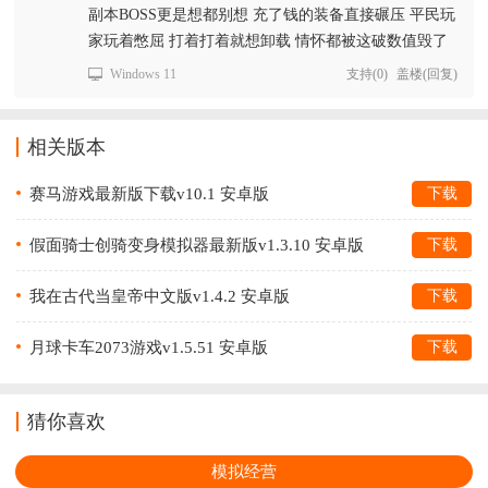
副本BOSS更是想都别想 充了钱的装备直接碾压 平民玩
家玩着憋屈 打着打着就想卸载 情怀都被这破数值毁了
Windows 11
支持
(
0
)
盖楼(回复)
相关版本
赛马游戏最新版下载v10.1 安卓版
下载
假面骑士创骑变身模拟器最新版v1.3.10 安卓版
下载
我在古代当皇帝中文版v1.4.2 安卓版
下载
月球卡车2073游戏v1.5.51 安卓版
下载
猜你喜欢
模拟经营