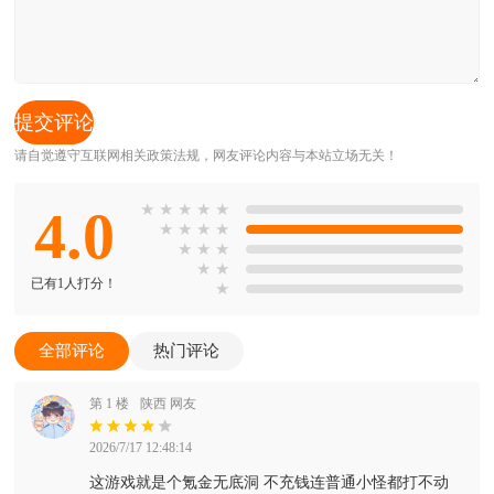
请自觉遵守互联网相关政策法规，网友评论内容与本站立场无关！
4.0
★
★
★
★
★
★
★
★
★
★
★
★
★
★
已有1人打分！
★
全部评论
热门评论
第 1 楼
陕西 网友
2026/7/17 12:48:14
这游戏就是个氪金无底洞 不充钱连普通小怪都打不动