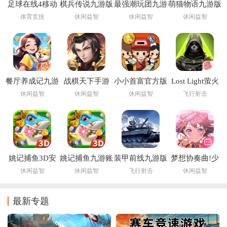
足球在线4移动
棋兵传说九游版
最强潮玩团九游
萌猫物语九游版
版下载安装
版
体育竞技
休闲益智
休闲益智
休闲益智
(FIFA Online 4
M)
餐厅养成记九游
战棋天下手游
小小首富官方版
Lost Light萤火
版
突击手游下载国
休闲益智
休闲益智
休闲益智
飞行射击
际服
姚记捕鱼3D安
姚记捕鱼九游账
装甲前线九游版
梦想协奏曲!少
卓版正版手游
号登录版本
女乐团派对!九
休闲益智
休闲益智
飞行射击
休闲益智
游版
最新专题