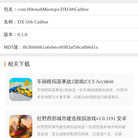
包名：com.HikmahMustopa.DXOrbCalibur
名称：DX Orb Calibur
版本：0.1.0
MD5值：8b3bbbb61a6ebeceb983af56ca0b6d1a
相关下载
车祸模拟器事故2游戏(CCS Accident
2)v1.0.1 安卓版
车祸模拟器事故2游戏是一款车辆碰撞模拟游戏，内置40
多张地图与大量车辆，玩家自由驾驶进行碰撞测试。真
实物理引擎呈现极限碰撞的破坏力，逼真变形与零件飞
散场景。解压释放，感受撞击的刺激快感！粉碎一切，
狂野西部城市建造模拟游戏v1.0.1191 安卓
体验极致破坏乐趣。
版
狂野西部城市建造模拟游戏是一款西部题材城市模拟建
造游戏，复古滤镜搭配西部风格，沉浸感十足。玩家从