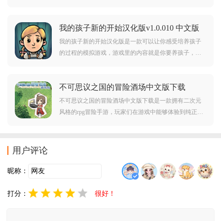
零开始修建道路、规划区划，亲手打造西部大都市。细
节至上的建造体验，还原开拓时代的艰辛与辉煌！牛仔
我的孩子新的开始汉化版v1.0.010 中文版
们，快来下载建城吧！
我的孩子新的开始汉化版是一款可以让你感受培养孩子
的过程的模拟游戏，游戏里的内容就是你要养孩子，你
将会在游戏里收养一个孩子，而你的任务就是培养孩
子，游戏里的内容很丰富，每一个细节都很到位，如果
不可思议之国的冒险酒场中文版下载
你想知道怎么培养孩子就来试试吧。
v2021.11.03.11 安卓版
不可思议之国的冒险酒场中文版下载是一款拥有二次元
风格的rpg冒险手游，玩家们在游戏中能够体验到纯正的
日系玩法，你需要将自己的酒馆好好打理起来，让它能
够赚取更多的金币哦。
用户评论
昵称：
打分：
很好！