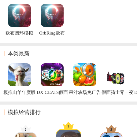
器更新2游戏
华器(欧布奥特
身模拟器中文
模拟器中文版
(欧布奥特曼变
曼升华器安装
版
(欧布奥特曼变
身模拟器)
器)
身模拟器)
欧布圆环模拟
OrbRing欧布
器含黑暗圆环
圆环装甲移植
正版2026新版
下载(OrbRing)
本类最新
模拟山羊年度版
DX GEATS假面
果汁农场免广告
假面骑士零一变
E
免广告版
骑士极狐DX欲
版
身模拟器
望驱动器模拟器
模拟经营排行