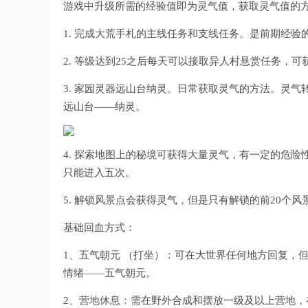
游戏中升级所需的经验值即为灵气值，获取灵气值的
1. 完成大荒手札的主线任务和支线任务。是前期经验
2. 等级达到25之后每天可以接取异人村悬赏任务，
3. 家园灵器远山台纳灵。日常获取灵气的方法。灵
远山台——纳灵。
4. 探索地图上的秘境可获得大量灵气，有一定的危
只能进入五次。
5. 解锁风景点会获得灵气，但是只有解锁的前20个风
基础回血方式：
1、五气朝元 （打坐）：可在大世界任何地方回复，
情绪——五气朝元。
2、营地休息：需在野外合成和摆放一级及以上营地