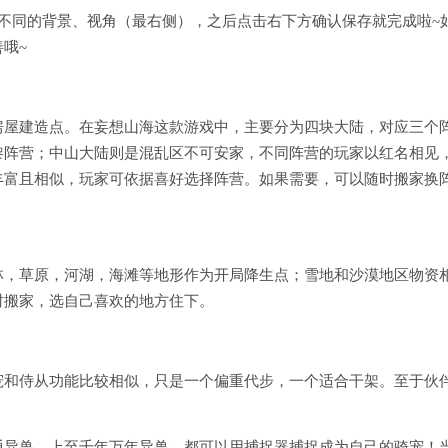
不同的背景、视角（最右侧），之后点击右下方确认保存就完成啦~
哦~
房屋建造点。在妄想山海这款游戏中，主要分为四块大陆，对应三个
黎阵营；中山大陆则是混乱区不可安家，不同阵营的玩家以红名相见
丰富且相似，玩家可依据喜好选择阵营。如果需要，可以随时搬家换
林，草原，河湖，海滩等地形作为开局降生点；雪地和沙漠地区物资
时搬家，选自己喜欢的地方住下。
宠和侍从功能比较相似，只是一个偏重代步，一个适合干架。至于伙
通异兽，上至千年万年异兽，都可以用捕捉器捕捉成为自己的骑宠！