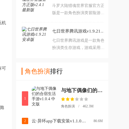
斗罗大陆猎魂世界官服官方正
载爽玩。
版是一款角色扮演类冒险游
戏，游戏采用3D卡通风格打
玩机
造。游戏内玩家将来到斗罗大
七日世界腾讯游戏v1.9.21 安卓版
陆扮演一名魂师，在这里你将
七日世界腾讯游戏是一款角色
与各位原作中的经典角色一同
扮演类生存游戏，游戏采用3
展开冒险，十分有趣。对乙丑
D风格打造。游戏内玩家将来
月壬午日感兴趣的玩家不要错
到克苏鲁展开冒险，在这里你
过，欢迎大家在本站下载游
标可
需要收集各种资源，建设家园
角色扮演
排行
玩。
生成下去，同时还要小心各种
怪物的存在。对七日世界感兴
与地下偶像们的合宿生活手游v1.0.4 中文版
趣的玩家不要错过，欢迎大家
在本站下载游玩。
1
角色扮演 / 462.3M
抛
云·异环app下载安装v1.1.0 最新版
2
86.6M