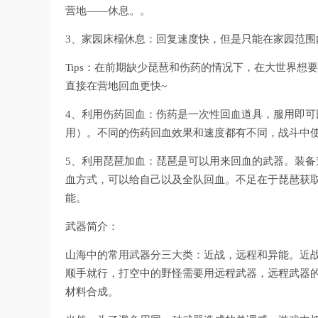
营地——休息。。
3、家园床榻休息：回复速度快，但是只能在家园范围
Tips：在前期缺少琵琶和伤药的情况下，在大世界
直接在营地回血更快~
4、利用伤药回血：伤药是一次性回血道具，服用即可
用）。不同的伤药回血效果和速度都有不同，战斗中使
5、利用琵琶加血：琵琶是可以用来回血的武器。装
血方式，可以给自己以及全队回血。不足在于琵琶获取
能。
武器简介：
山海中的常用武器分三大类：近战，远程和异能。近战
顺手就行，打空中的野怪需要用远程武器，远程武器的
材料合成。