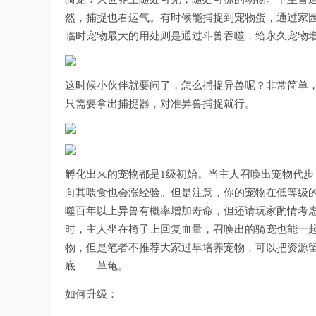
然，捕捉也看运气。有时候能捕捉到宠物蛋，通过家
临时宠物最大的用处则是通过斗兽吞噬，给永久宠物
这时候小伙伴就要问了，怎么捕捉异兽呢？非常简单，
只需要拿出捕捉器，对准异兽捕捉就行。
孵化出来的宠物都是1级初始。当主人召唤出宠物代
向其喂食也会涨经验。但是注意，你的宠物在低等级的
噬百年以上异兽有概率增加寿命，但还请玩家酌情考
时，主人坐在椅子上回复血量，召唤出的骑宠也能一
物，但是笔者不推荐大家过早培养宠物，可以把资源
底——草龟。
如何升级：