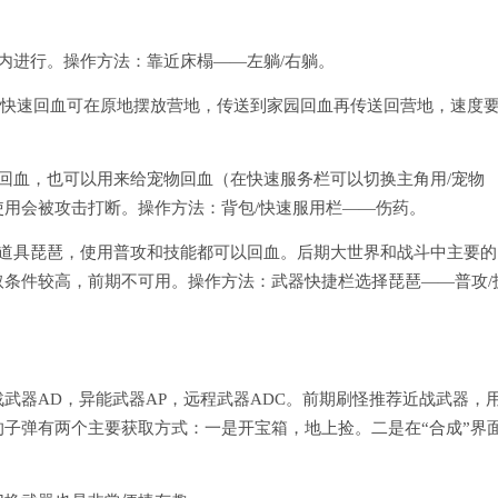
内进行。操作方法：靠近床榻——左躺/右躺。
想要快速回血可在原地摆放营地，传送到家园回血再传送回营地，速度
回血，也可以用来给宠物回血（在快速服务栏可以切换主角用/宠物
用会被攻击打断。操作方法：背包/快速服用栏——伤药。
备道具琵琶，使用普攻和技能都可以回血。后期大世界和战斗中主要的
条件较高，前期不可用。操作方法：武器快捷栏选择琵琶——普攻/
武器AD，异能武器AP，远程武器ADC。前期刷怪推荐近战武器，
子弹有两个主要获取方式：一是开宝箱，地上捡。二是在“合成”界