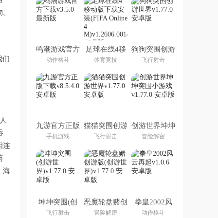
物。
鸣潮游戏官方
足球在线4移
狗狗突围创游
下载
动版下载安装
世界
我们
动作格斗
体育竞技
飞行射击
(FIFA Online
4 M)
人
九游官方正版
猫猫突围创游
创游世界坤坤
吞
下载
世界
突围小游戏
手机游戏
飞行射击
冒险解密
相连
药
；海
坤坤突围(创
恶魔轮盘赌创
拳皇2002风
游世界)
游版(创游世
云再起
飞行射击
冒险解密
动作格斗
界)