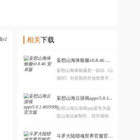
相关
下载
妄想山海体验服v0.8.46 安卓版
妄想山海体验服是一款以《山
海经》为背景的开放世界手
游，游戏中你可以体验到各种
各样的异兽，和奇特的大荒世
妄想山海云游戏appv5.0.1.4019306 官方版
界，不仅可以狩猎捕捉，甚至
妄想山海云游戏app是专为妄
可以吞噬无限进化。游戏真正
想山海玩家制作，软件拥有超
地满足了很多玩家对于山海经
小包体，机型要求低，不需要
里很多怪兽的想象，它的绝大
更新加载等等，可以给予用户
部分元素都是来源于山海经。
斗罗大陆猎魂世界官服官方正版v2.4.1 最新版
更棒的游戏体验，欢迎前来下