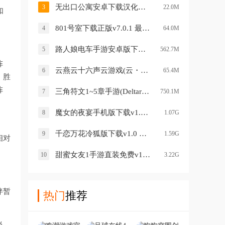
无出口公寓安卓下载汉化版2026v1.5.0 中文版
3
22.0M
如
801号室下载正版v7.0.1 最新版
4
64.0M
路人娘电车手游安卓版下载v1.0.0 最新版
5
562.7M
阵
云燕云十六声云游戏(云・燕云十六声)v1.2.3 安卓版
6
65.4M
，胜
阵
三角符文1~5章手游(Deltarune)v6.0.0 安卓版
7
750.1M
魔女的夜宴手机版下载v1.0 安卓版
8
1.07G
千恋万花冷狐版下载v1.0 手机版
9
1.59G
相对
甜蜜女友1手游直装免费v1.0 安卓版
10
3.22G
伴暂
热门
推荐
当