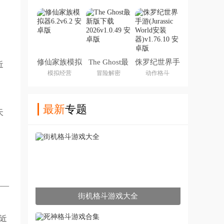
修仙家族模拟
The Ghost最
侏罗纪世界手
近
器6.2
新版下载
游(Jurassic
模拟经营
冒险解密
动作格斗
2026
World安装器)
最新
专题
天
——
街机格斗游戏大全
近