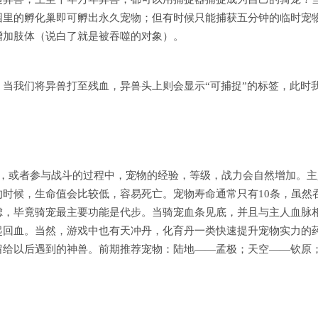
园里的孵化巢即可孵出永久宠物；但有时候只能捕获五分钟的临时宠
增加肢体（说白了就是被吞噬的对象）。
当我们将异兽打至残血，异兽头上则会显示“可捕捉”的标签，此时
步，或者参与战斗的过程中，宠物的经验，等级，战力会自然增加。主
时候，生命值会比较低，容易死亡。宠物寿命通常只有10条，虽然
虑，毕竟骑宠最主要功能是代步。当骑宠血条见底，并且与主人血脉
起回血。当然，游戏中也有天冲丹，化育丹一类快速提升宠物实力的
留给以后遇到的神兽。前期推荐宠物：陆地——孟极；天空——钦原