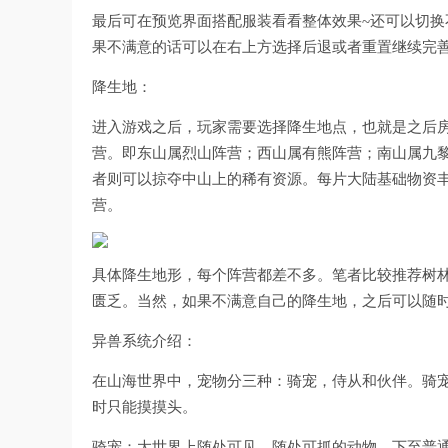
最后可在预览界面搭配服装看看整体效果~还可以切换
果不满意的话可以在右上方选择后退或者重置继续完善
降生地：
进入游戏之后，玩家需要选择降生地点，也就是之后
营。即东山属烈山阵营；西山属有熊阵营；南山属九
者则可以掠夺中山上的稀有资源。每片大陆基础物资
营。
具体降生地形，每个阵营都差不多。笔者比较推荐树
匮乏。当然，如果不满意自己的降生地，之后可以随
异兽系统介绍：
在山海世界中，宠物分三种：骑宠，侍从和伙伴。骑
时只能摸摸头。
骑宠：大世界上随处可见，随处可抓的动物。下至普