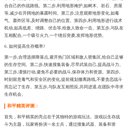
合自己的作战路线。第二步,利用地形掩护,如树木、岩石、房屋
等,减少在开阔地的暴露时间。第三步,注意观察地形变化,如毒
气、轰炸区等,及时调整自己的位置。第四步,利用地形进行战术
机动,如高低差、绕路、伏击等,给敌人致命一击。第五步,与队友
互相配合,一个吸引火力,一个绕后突袭,发挥地形优势。
6. 如何提高生存概率?
第一步,合理选择降落点,避开热门区域和敌人密集区,给自己足够
的生存空间。第二步,快速搜集装备,尽早武装自己,提高战斗力。
第三步,谨慎行动,避免不必要的战斗,保存体力和资源。第四步,
时刻留意毒气和安全区的变化,提前规划撤离路线,不要贪恋战斗
而忘记了生存。第五步,与队友互相照应,共同进退,在团队中寻求
生存机会。
和平精英评测：
首先，和平精英的亮点在于其独特的游戏玩法。游戏以生存战
斗为主题，玩家将扮演一名士兵，通过搜集武器、装备和资