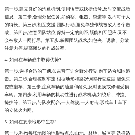
第一步,建立良好的沟通机制,使用语音或快捷信号,及时交流战场
信息。第二步,合理分配任务,如侦察、狙击、突进等,发挥每个人
的特长。第三步,相互支援,团队行动,避免单独作战被敌人各个击
破。第四步,注意团队站位,保持一定的间距,既能相互照应,又不
会被敌人一网打尽。第五步,掌握团队战术,如包夹、诱敌、分散
注意力等,提高团队的作战效率。
4. 如何在车辆战中取得优势?
第一步,选择合适的车辆,如吉普车适合野外行驶,跑车适合城区追
击。第二步,合理控制车速,根据地形和路况调整行驶速度,避免失
控或翻车。第三步,注意车辆的油量和耐久,及时更换或修理受损
车辆。第四步,利用车辆的机动性进行战术机动,如绕后、冲撞、
掩护等。第五步,与队友配合,一人驾驶,一人射击,形成车上车下
的立体火力网。
5. 如何在复杂地形中生存?
第一步,熟悉每张地图的地形特点,如山地、林地、城区等,选择适