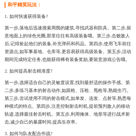
和平精英玩法：
1. 如何快速获得装备?
第一步,落地后迅速搜索周围的建筑,寻找武器和防具。第二步,留
意地面上的绿色光圈,那里往往有高级装备哦。第三步,击败敌人
后,记得捡起他们的装备,补充弹药和药品。第四步,使用飞车前往
资源点,如军事基地、仓库等,更容易获得高级装备。第五步,活动
期间完成特定任务,也能获得稀有装备奖励,要留意游戏公告哦。
2. 如何提高射击精准度?
第一步,选择适合自己的灵敏度设置,找到最舒适的操作手感。第
二步,多练习基本的射击动作,如跟枪、压枪、甩枪等,熟能生巧。
第三步,尝试使用不同的射击模式,如单发、连发、点射等,熟悉每
种模式的特点。第四步,注意控制射击时机,提前预判敌人的移动
轨迹,选择最佳射击时机。第五步,利用掩体、地形等进行战术射
击,减少自己的暴露时间,提高生存率。
3. 如何与队友配合作战?