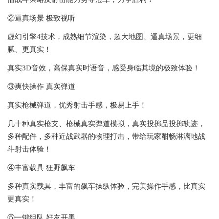
②逼真场景 极致视听
虚幻引擎4技术，成熟细节渲染，超大地图、逼真场景，更细
腻、更真实！
真实3D音效，高保真实时语音，感受身临其境的极致体验！
③爽快操作 真实弹道
真实枪械弹道，优秀射击手感，极易上手！
几十种真实枪支、枪械真实弹道模拟，真实投掷品投掷轨迹，
多种配件，多种近战武器的物理打击，带给玩家酣畅淋漓地战
斗射击体验！
④丰富载具 狂野飙车
多种真实载具，丰富的飙车操纵体验，完美操作手感，比真实
更真实！
⑤一键组队 好友开黑