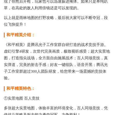
现了你然后开枪，玩家也可以迅速躲进掩体。如果只是单纯趴
草，在高处的敌人利用倍镜还是可以发现的。
以上就是雨林地图的打野攻略，最后祝大家可以不断夺冠，段
位飞快提升！
和平精英介绍：
《和平精英》是腾讯光子工作室群自研打造的战术竞技手游。
虚幻引擎4研发，次世代完美画质，极致视听感受；超大实景地
图，打造指尖战场，全方面自由施展战术；百人同场竞技，真
实弹道，完美的射击手感；好友一键组队，语音开黑；腾讯光
子工作室群超过300人团队研发，给您带来一场震撼的竞技体
验。
和平精英特色：
①实景地图 百人竞技
多张超大实景地图，体验丰富的环境变化，百人同场竞技，凭
借战斗策略及射击能力勇夺冠军，力争胜利！