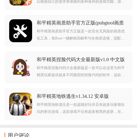
以根据自己的需求来体验到各种各样的游戏功能，游戏
中的许多参数都是可以调整改变，能够给玩家带来非常
不错的操作感受。对于新手用户来说也非常容易上手，
和平精英画质助手官方正版(pubgtool画质
感兴趣的朋友快来下载体验吧。
助手)v1.0.8.7 最新版
和平精英画质助手官方正版是一款安全无风险的画质优
化工具，免Root一键解锁高帧率与全画质选项，适配多
个游戏版本。通过智能参数调整，提升低配设备流畅度
或增强高配画质，助玩家获得更佳游戏体验，无封号担
和平精英捏脸代码大全最新版v1.0 中文版
忧。感兴趣的朋友可千万不要错过了哦，快来下载吧！
和平精英捏脸代码大全最新版是一款可以在这里为和平
精英玩家提供超多不同脸型的捏脸代码的软件，这款软
件中你可以找到很多不通风的脸，软件中你也可以看到
很多的分类，点击就可以了，会自动复制到粘贴板里，
和平精英地铁逃生v1.34.12 安卓版
直接复制就好了，是很好用的软件。
和平精英地铁逃生是一款超级好玩并且有超多玩家都在
玩的射击游戏，这款游戏不仅有超多精美的皮肤，在游
戏过程中还可以做到视角切换，让习惯不同视角的玩家
都可以在这里体验游戏，游戏的上手程度很低，但是想
要成功吃鸡一定要沉稳还有耐心，最重要的就是技术。
用户评论