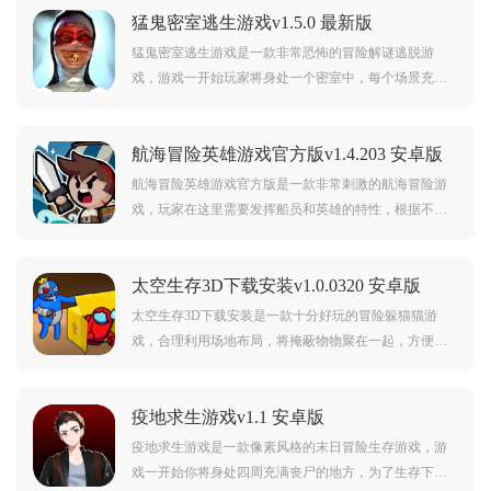
猛鬼密室逃生游戏v1.5.0 最新版
猛鬼密室逃生游戏是一款非常恐怖的冒险解谜逃脱游
戏，游戏一开始玩家将身处一个密室中，每个场景充满
了谜题，需要根据线索去解决，并找到最终的隐藏秘
密，逃离这个恐怖的地方，在逃生的过程中也要小心修
航海冒险英雄游戏官方版v1.4.203 安卓版
女，感兴趣的朋友可以来下载体验。
航海冒险英雄游戏官方版是一款非常刺激的航海冒险游
戏，玩家在这里需要发挥船员和英雄的特性，根据不同
的能力修炼和抉择，让自己的船队不断变强，不断在海
上冒险，喜欢的朋友欢迎前来下载。
太空生存3D下载安装v1.0.0320 安卓版
太空生存3D下载安装是一款十分好玩的冒险躲猫猫游
戏，合理利用场地布局，将掩蔽物物聚在一起，方便躲
藏，时刻注意行动轨迹，才能避免被发现，感兴趣的朋
友可以来下载体验。
疫地求生游戏v1.1 安卓版
疫地求生游戏是一款像素风格的末日冒险生存游戏，游
戏一开始你将身处四周充满丧尸的地方，为了生存下