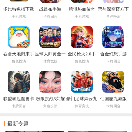
多比特象棋下载
战吕布手游
腾讯热血传奇
恋与深空官方下
载
手机游戏
卡牌回合
手机游戏
角色扮演
吞食天地归来手
足球大师黄金一
全民枪火2.0手
合金幻想手游
游
代九游版
游
角色扮演
体育竞技
角色扮演
卡牌回合
联盟崛起魔兽卡
极限挑战3荣耀
豪门足球风云九
仙国志九游版
牌手游
之战手游
游官方
卡牌回合
角色扮演
体育竞技
卡牌回合
最新专题