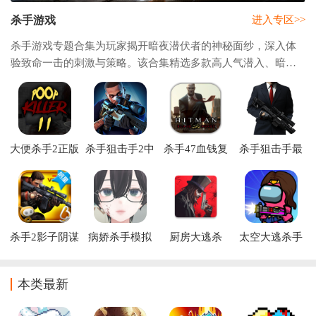
杀手游戏
进入专区>>
杀手游戏专题合集为玩家揭开暗夜潜伏者的神秘面纱，深入体
验致命一击的刺激与策略。该合集精选多款高人气潜入、暗杀
与角色扮演游戏，如《杀手47》《刺客信条》系列及《狼人
杀》等社交推理作品。玩家可化身风格各异的
大便杀手2正版
杀手狙击手2中
杀手47血钱复
杀手狙击手最
下载(Poop
文版免费下载
仇行动Hitman:
新版(Sniper)
killer 2)
Blood Money-
Reprisal
杀手2影子阴谋
病娇杀手模拟
厨房大逃杀
太空大逃杀手
安卓版
器最新版
(CRSED
游(Imposter
Mobile)
Battle Royale)
本类最新