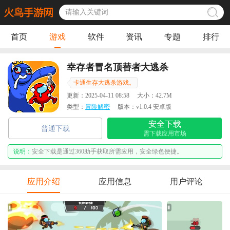
首页
游戏
软件
资讯
专题
排行
幸存者冒名顶替者大逃杀
卡通生存大逃杀游戏。
更新：
2025-04-11 08:58
大小：
42.7M
类型：
冒险解密
版本：
v1.0.4 安卓版
安全下载
普通下载
需下载应用市场
说明：
安全下载是通过360助手获取所需应用，安全绿色便捷。
应用介绍
应用信息
用户评论