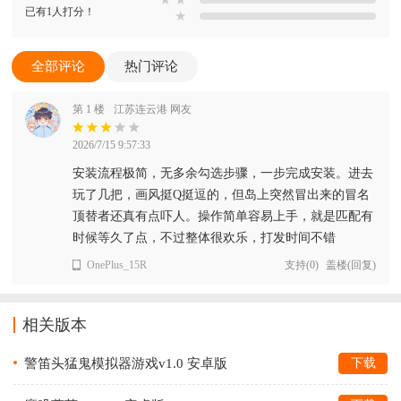
已有1人打分！
★
全部评论
热门评论
第 1 楼
江苏连云港 网友
2026/7/15 9:57:33
安装流程极简，无多余勾选步骤，一步完成安装。进去
玩了几把，画风挺Q挺逗的，但岛上突然冒出来的冒名
顶替者还真有点吓人。操作简单容易上手，就是匹配有
时候等久了点，不过整体很欢乐，打发时间不错
OnePlus_15R
支持
(
0
)
盖楼(回复)
相关版本
警笛头猛鬼模拟器游戏v1.0 安卓版
下载