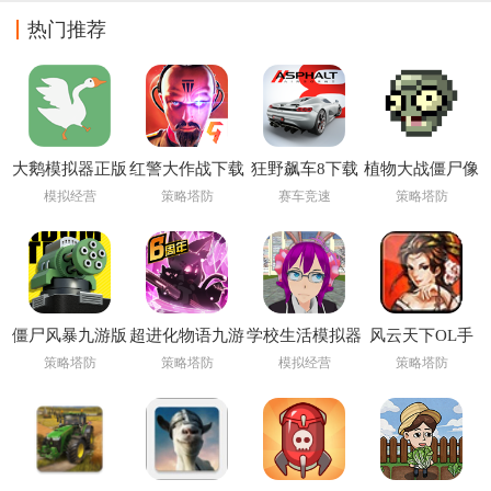
热门推荐
大鹅模拟器正版
红警大作战下载
狂野飙车8下载
植物大战僵尸像
免费下载手机版
最新版
最新版
素版手机下载安
模拟经营
策略塔防
赛车竞速
策略塔防
装(PixelPvZ)
僵尸风暴九游版
超进化物语九游
学校生活模拟器
风云天下OL手
版
2下载中文版
游
策略塔防
策略塔防
模拟经营
策略塔防