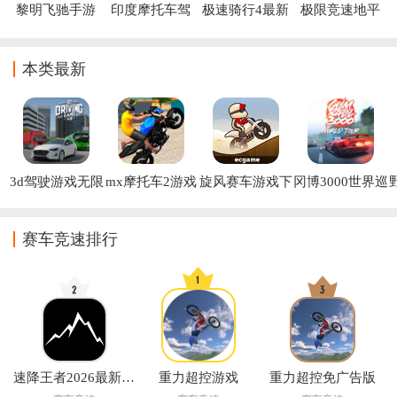
黎明飞驰手游
印度摩托车驾
极速骑行4最新
极限竞速地平
驶3D汉化版
版
线4手机版免费
下载
本类最新
3d驾驶游戏无限
mx摩托车2游戏
旋风赛车游戏下
冈博3000世界巡
金币版最新版
载
回赛最新版下载
(3D驾驶游戏项
(冈博3000：世
目)
界巡回赛安装
赛车竞速排行
器)
速降王者2026最新下载
重力超控游戏
重力超控免广告版