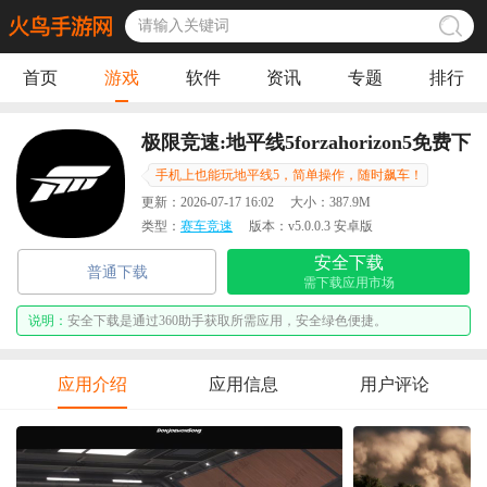
首页
游戏
软件
资讯
专题
排行
极限竞速:地平线5forzahorizon5免费下
载手机版
手机上也能玩地平线5，简单操作，随时飙车！
更新：
2026-07-17 16:02
大小：
387.9M
类型：
赛车竞速
版本：
v5.0.0.3 安卓版
安全下载
普通下载
需下载应用市场
说明：
安全下载是通过360助手获取所需应用，安全绿色便捷。
应用介绍
应用信息
用户评论