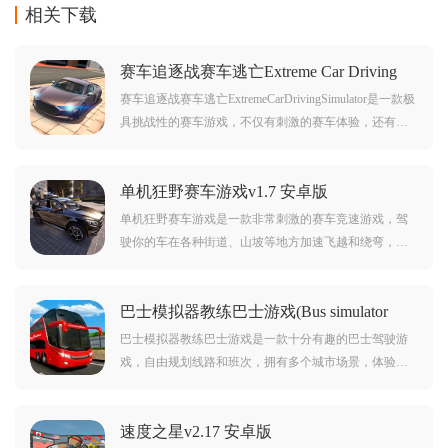
相关下载
赛车追逐战赛车逃亡Extreme Car Driving
Simulatorv6.74.8 安卓版
赛车追逐战赛车逃亡ExtremeCarDrivingSimulator是一款极
具挑战性的赛车游戏，不仅有刺激的赛车体验，还有绝
妙的游戏特点，还等什么？来下载赛车追击战，一鼓作
气冲刺到终点吧！赛车追逐战，一场引人入胜的赛车逃
单机狂野赛车游戏v1.7 安卓版
亡之旅，快来下载游戏，释放自己的速度之魂，成为赛
车之王吧！
单机狂野赛车游戏是一款非常刺激的赛车竞速游戏，驾
驶你的车在各种街道、山坡等地方加速飞越和绕弯，让
你体验自由飞翔的感觉，在游戏中体验一场逼真的竞速
游戏。
巴士模拟器教练巴士游戏(Bus simulator
Coach bus game)v1.0 安卓版
巴士模拟器教练巴士游戏是一款十分有趣的巴士驾驶游
戏，自由规划线路和班次，拥有多个城市场景，体验不
同的巴士驾驶环境。喜欢的朋友欢迎前来下载体验。
速度之星v2.17 安卓版