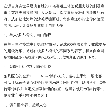
在源自真实世界经典名胜的80条赛道上体验反重力般的刺激赛
事！穿越美国荒野的巨大龙卷风、躲过喜马拉雅山的滑坡泥石
流、从加勒比海岸的沙滩呼啸而过。每条赛道都能让你体验无
穷的玩法，让每场竞速堪比电影大作！
3、单人/多人模式，自由选择
在单人生涯模式中开始你的旅程，完成900多项赛事，收藏更多
的超级跑车。通过在线多人模式的不同系列赛事，和来自全国
各地的至多7名玩家同时在线对决，成为真正的飙车传奇。
4、智能/手动控制，随心切换
独具匠心的全新TouchDrive?操作模式，轻松上手每一场比赛，
可以让玩家全身心体验比赛的乐趣！同时你仍可以切换至“点击
转弯”操作并自定义屏幕按钮的位置，也可以使用“倾斜转弯”，
像专业车手那样驰骋赛道！
5、俱乐部比赛，凝聚人心