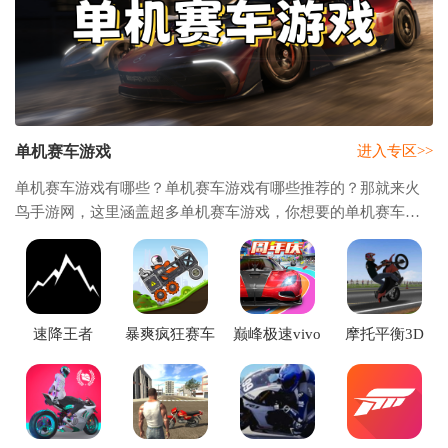
单机赛车游戏
进入专区>>
单机赛车游戏有哪些？单机赛车游戏有哪些推荐的？那就来火
鸟手游网，这里涵盖超多单机赛车游戏，你想要的单机赛车游
戏都在其中，这些单机赛车游戏无需联网就可以畅玩，让您尽
情畅享速度与激情碰撞的快感。无论是渴望
速降王者
暴爽疯狂赛车
巅峰极速vivo
摩托平衡3D
descenders手
无限金币无限
版本官方下载
机版下载安装
钻石