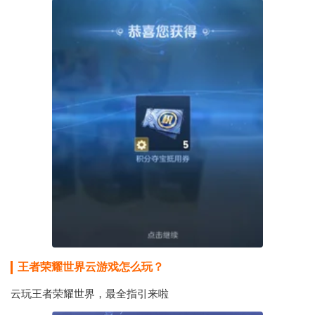
王者荣耀世界云游戏怎么玩？
云玩王者荣耀世界，最全指引来啦