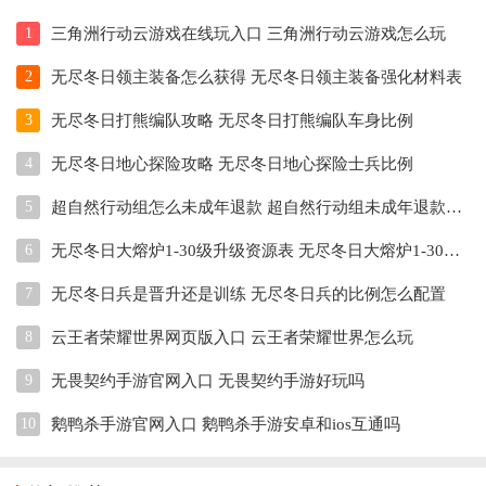
1
三角洲行动云游戏在线玩入口 三角洲行动云游戏怎么玩
2
无尽冬日领主装备怎么获得 无尽冬日领主装备强化材料表
3
无尽冬日打熊编队攻略 无尽冬日打熊编队车身比例
4
无尽冬日地心探险攻略 无尽冬日地心探险士兵比例
5
超自然行动组怎么未成年退款 超自然行动组未成年退款教程
6
无尽冬日大熔炉1-30级升级资源表 无尽冬日大熔炉1-30级升级前置条件
7
无尽冬日兵是晋升还是训练 无尽冬日兵的比例怎么配置
8
云王者荣耀世界网页版入口 云王者荣耀世界怎么玩
9
无畏契约手游官网入口 无畏契约手游好玩吗
10
鹅鸭杀手游官网入口 鹅鸭杀手游安卓和ios互通吗