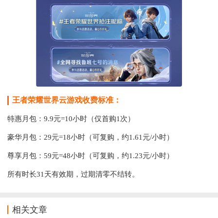
王者荣耀世界云游戏收费标准：
特惠月包：9.9元=10小时（仅首购1次）
豪华月包：29元=18小时（可复购，约1.61元/小时）
尊享月包：59元=48小时（可复购，约1.23元/小时）
所有时长31天有效期，过期清零不结转。
相关文章