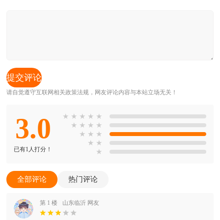
请自觉遵守互联网相关政策法规，网友评论内容与本站立场无关！
3.0
★
★
★
★
★
★
★
★
★
★
★
★
★
★
已有1人打分！
★
全部评论
热门评论
第 1 楼
山东临沂 网友