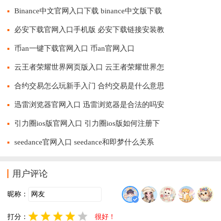
Binance中文官网入口下载 binance中文版下载
必安下载官网入口手机版 必安下载链接安装教
币an一键下载官网入口 币an官网入口
云王者荣耀世界网页版入口 云王者荣耀世界怎
合约交易怎么玩新手入门 合约交易是什么意思
迅雷浏览器官网入口 迅雷浏览器是合法的吗安
引力圈ios版官网入口 引力圈ios版如何注册下
seedance官网入口 seedance和即梦什么关系
用户评论
昵称：
打分：
很好！