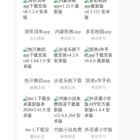
滴答清单app
内蒙医教app
多彩校园app
下载安装
最新版
办公商务
考试学习
考试学习
热汗舞蹈app
步道乐跑下载
国资e学手机
下载安装
安装
app下载安装
健康运动
健康运动
考试学习
the L下载安
书旗小说免费
外语通小学版
卓最新版本
阅读下载最新
APP官方最新
通讯社交
新闻阅读
考试学习
2026
版
版