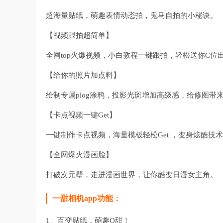
超海量贴纸，萌趣表情动态拍，鬼马自拍的小秘诀。
【视频跟拍超简单】
全网top火爆视频，小白教程一键跟拍，轻松送你C位
【给你的照片加点料】
绘制专属plog涂鸦，投影光斑增加高级感，给修图带
【卡点视频一键Get】
一键制作卡点视频，海量模板轻松Get ，变身炫酷技
【全网爆火漫画脸】
打破次元壁，走进漫画世界，让你酷变日漫女主角。
一甜相机app功能：
1、百变贴纸，萌趣Q甜！