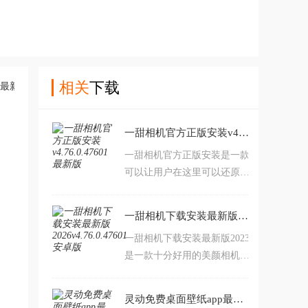
相关
下载
一甜相机官方正版安装v4.76.0.47601 最新版
一甜相机官方正版安装是一款
可以让用户在这里可以还原真
实的魅力的拍照软件，如果你
想拍出美美的照片，想让美颜
一甜相机下载安装最新版2026v4.76.0.47601 安卓版
照片看起来更加真实的话，这
一甜相机下载安装最新版2023
款软件一定是你的最佳选择，
是一款十分好用的美颜相机，
软件可以让你轻松操作，轻松
为大家提供一键美颜功能，支
自定义美颜，让你的美符合你
持拼图、贴纸、滤镜等等功
的心意，快来下载用用吧。一
灵动免费桌面壁纸app最新版v1.0.8 安卓版
能，轻轻松松就能拍出美丽照