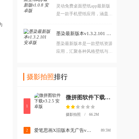
甜相机怎么去
灵动免费桌面壁纸app最新版
片。一甜相机2023免费最新版
是一款手机壁纸应用，涵盖风
简介：一甜相机拍出高甜少女
景、萌宠、汽车等高清无水印
感集拍摄、修图等多功能于一
为
壁纸类型。支持下载随时使
身的超甜系少女自拍app。一
墨染最新版本v1.3.2.101 安卓版
用，让手机页面更加特别。免
甜相机app安卓版
墨染最新版本是一款壁纸资源
费壁纸，高清无水印，你的手
应用，汇聚各种风格壁纸与动
机美化好帮手！海量资源，一
态壁纸，让手机桌面与众不同
键下载，轻松装扮手机桌面。
富有氛围感。海量壁纸，风格
多样，你的手机美化神器！动
摄影拍照
排行
态萌化，提升用机体验，让桌
面每天充满新鲜感。感兴趣的
微拼图软件下载v3.2.5 安卓版
朋友快来下载使用吧！
1
摄影拍照 / 66.2M
爱笔思画X旧版本无广告v14.0.1 安卓版
2
89.5M