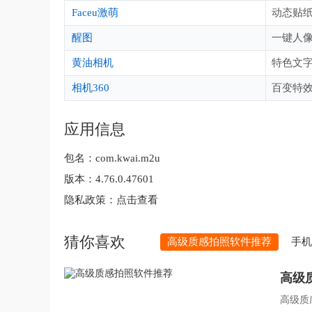
Faceu激萌
动态贴
醒图
一键人
黄油相机
特色文
相机360
百变特
应用信息
包名：
com.kwai.m2u
版本：
4.76.0.47601
隐私政策：
点击查看
猜你喜欢
高级质感拍照软件推荐
手机
高级
高级质