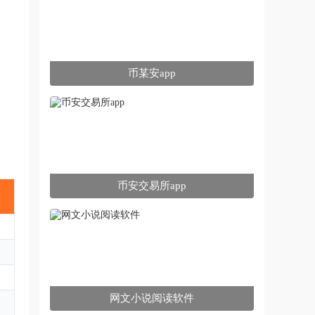
币某安app
币安交易所app
网文小说阅读软件