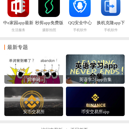
中e家园app最新
秒剪app免费版
QQ安全中心
换机克隆app下
版下载安装
2026最新版本
载
生活服务
摄影拍照
手机软件
手机软件
最新专题
背单词
英语学习app合集
安币交易所
币安交易所app