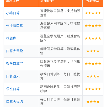
应用名称
功能优势
推荐星级
智能批改口算题，支持拍照
★★★★★
小猿口算
速算
海量题库同步练习，智能错
★★★★★
作业帮口算
题解析
覆盖全学段题库，精准智能
★★★★★
猿题库
练习
趣味闯关学口算，游戏化体
★★★★
口算大冒险
验
口算练习步步进阶，学习报
★★★★★
数学口算宝
告清晰
极简口算训练，每日一练提
★★★★
口算达人
升
动画趣味教学，口算技巧轻
★★★★★
悟空口算
松学
每日打卡口算，锻炼计算速
★★★★
口算天天练
度