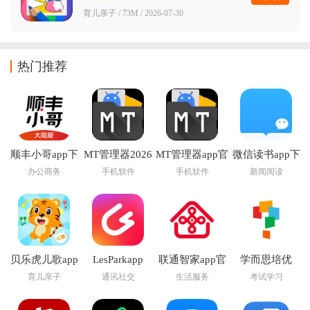
育儿亲子 / 73M / 2026-07-30
热门推荐
顺丰小哥app下
MT管理器2026
MT管理器app官
微信读书app下
载
官方最新版本
方版下载
载安装官方版
办公商务
手机软件
手机软件
新闻阅读
贝乐虎儿歌app
LesParkapp
联通智家app官
学而思培优
方正版
育儿亲子
通讯社交
生活服务
考试学习