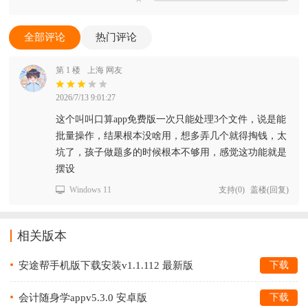
全部评论
热门评论
第 1 楼
上海 网友
2026/7/13 9:01:27
这个叫叫口算app免费版一次只能处理3个文件，说是能
批量操作，结果根本没啥用，想多弄几个就得掏钱，太
坑了，孩子做题多的时候根本不够用，感觉这功能就是
摆设
Windows 11
支持
(
0
)
盖楼(回复)
相关版本
安途帮手机版下载安装v1.1.112 最新版
下载
会计随身学appv5.3.0 安卓版
下载