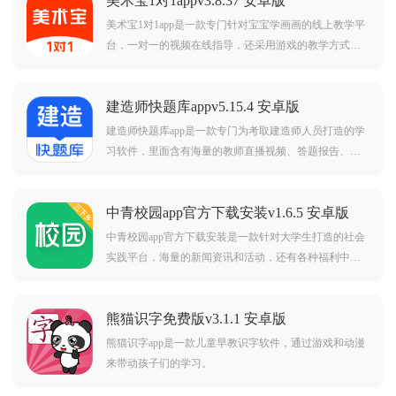
美术宝1对1appv3.8.37 安卓版
美术宝1对1app是一款专门针对宝宝学画画的线上教学平
台，一对一的视频在线指导，还采用游戏的教学方式，
来提高孩子的学习兴趣。无需上门，在家就能上美术
课。美术宝1对1app官方版简介：借助于美院师资、游戏
建造师快题库appv5.15.4 安卓版
性教学体验，让小朋友在家就可以快乐，高效的提升绘
画水平
建造师快题库app是一款专门为考取建造师人员打造的学
习软件，里面含有海量的教师直播视频、答题报告、错
题本等，并且同步更新最新题库，让你轻松轻松掌握知
识，快速通过考试。建造师快题库app官方版简介：建造
中青校园app官方下载安装v1.6.5 安卓版
师快题库提供精品备考试题不管你是准备考一建，考二
建，
中青校园app官方下载安装是一款针对大学生打造的社会
实践平台，海量的新闻资讯和活动，还有各种福利中
心，以及通过传递社会正能量可获得一定的奖学金。
熊猫识字免费版v3.1.1 安卓版
熊猫识字app是一款儿童早教识字软件，通过游戏和动漫
来带动孩子们的学习。